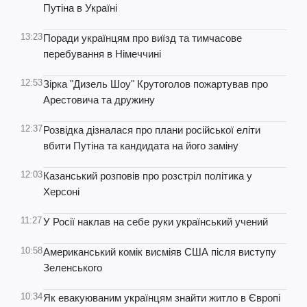
Путіна в Україні
13:23
Поради українцям про виїзд та тимчасове
перебування в Німеччині
12:53
Зірка "Дизель Шоу" Крутоголов пожартував про
Ареcтовича та дружину
12:37
Розвідка дізналася про плани російської еліти
вбити Путіна та кандидата на його заміну
12:03
Казанський розповів про розстріл політика у
Херсоні
11:27
У Росії наклав на себе руки український учений
10:58
Американський комік висміяв США після виступу
Зеленського
10:34
Як евакуюваним українцям знайти житло в Європі