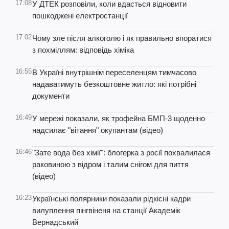
17:08
У ДТЕК розповіли, коли вдасться відновити
пошкоджені електростанції
17:02
Чому зле після алкоголю і як правильно впоратися
з похміллям: відповідь хіміка
16:55
В Україні внутрішнім переселенцям тимчасово
надаватимуть безкоштовне житло: які потрібні
документи
16:49
У мережі показали, як трофейна БМП-3 щоденно
надсилає "вітання" окупантам (відео)
16:46
"Зате вода без хімії": блогерка з росії похвалилася
раковиною з відром і талим снігом для пиття
(відео)
16:23
Українські полярники показали рідкісні кадри
вилуплення пінгвіненя на станції Академік
Вернадський