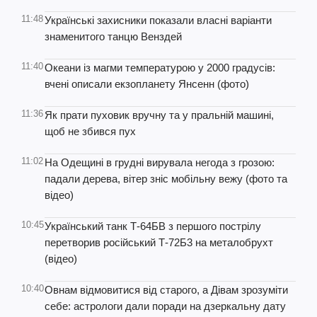
11:48
Українські захисники показали власні варіанти
знаменитого танцю Венздей
11:40
Океани із магми температурою у 2000 градусів:
вчені описали екзопланету Янсенн (фото)
11:36
Як прати пуховик вручну та у пральній машині,
щоб не збився пух
11:02
На Одещині в грудні вирувала негода з грозою:
падали дерева, вітер зніс мобільну вежу (фото та
відео)
10:45
Український танк Т-64БВ з першого пострілу
перетворив російський Т-72Б3 на металобрухт
(відео)
10:40
Овнам відмовитися від старого, а Дівам зрозуміти
себе: астрологи дали поради на дзеркальну дату