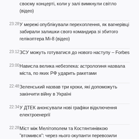
своєму концерті, коли у залі вимкнули світло
(відео)
23:28
У мережі опублікували перехоплення, як вагнерівці
забирали залишки свого командира зі збитого
гелікоптера Мі-8 (відео)
23:12
ЗСУ можуть готуватися до нового наступу – Forbes
23:00
Нависла велика небезпека: астрологиня назвала
міста, по яких РФ ударить ракетами
22:48
Зеленський назвав три кроки, які допоможуть
закінчити війну в Україні
22:34
У ДТЕК анонсували нові графіки відключення
електроенергії
22:28
Міст між Мелітополем та Костянтинівкою
"втомився": через нього окупанти перевозили