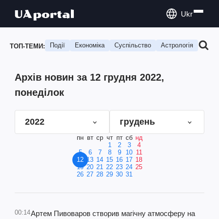
Ukr
Події
Економіка
Суспільство
Астрологія
Подо
ТОП-ТЕМИ:
Архів новин за 12 грудня 2022,
понеділок
2022
грудень
пн
вт
ср
чт
пт
сб
нд
1
2
3
4
5
6
7
8
9
10
11
12
13
14
15
16
17
18
19
20
21
22
23
24
25
26
27
28
29
30
31
00:14
Артем Пивоваров створив магічну атмосферу на