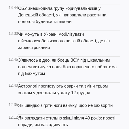
13:44
СБУ знешкодила групу коригувальників у
Донецькій області, які направляли ракети на
пологові будинки та школи
13:30
Чи можуть в Україні мобілізувати
військовозобов'язаного не в тій області, де він
зареєстрований
12:45
З’явилось відео, як боєць ЗСУ під шквальним
вогнем витягує з поля бою пораненого побратима
під Бахмутом
12:40
Астрологі прогнозують сварки та зміни трьом
знакам у дзеркальну дату 12 грудня
12:35
Як швидко зігріти ноги взимку, щоб не захворіти
12:12
Як виглядати стильно жінці після 40 років: прості
поради, які вас здивують