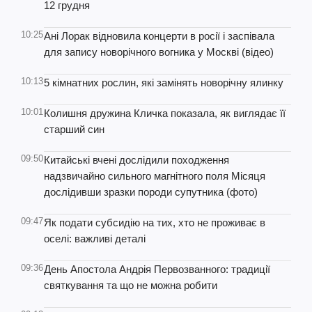
12 грудня
10:25
Ані Лорак відновила концерти в росії і заспівала
для запису новорічного вогника у Москві (відео)
10:13
5 кімнатних рослин, які замінять новорічну ялинку
10:01
Колишня дружина Кличка показала, як виглядає її
старший син
09:50
Китайські вчені дослідили походження
надзвичайно сильного магнітного поля Місяця
дослідивши зразки породи супутника (фото)
09:47
Як подати субсидію на тих, хто не проживає в
оселі: важливі деталі
09:36
День Апостола Андрія Первозванного: традиції
святкування та що не можна робити