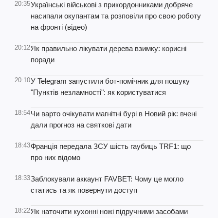
20:35
Українські військові з прикордонниками добряче
насипали окупантам та розповіли про свою роботу
на фронті (відео)
20:12
Як правильно лікувати дерева взимку: корисні
поради
20:10
У Telegram запустили бот-помічник для пошуку
"Пунктів незламності": як користуватися
18:54
Чи варто очікувати магнітні бурі в Новий рік: вчені
дали прогноз на святкові дати
18:43
Франція передала ЗСУ шість гаубиць TRF1: що
про них відомо
18:33
Заблокували аккаунт FAVBET: Чому це могло
статись та як повернути доступ
18:22
Як наточити кухонні ножі підручними засобами