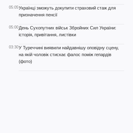
05:05
Українці зможуть докупити страховий стаж для
призначення пенсії
05:00
День Сухопутних військ Збройних Сил України:
історія, привітання, листівки
03:30
У Туреччині виявили найдавнішу оповідну сцену,
на якій чоловік стискає фалос поміж гепардів
(фото)