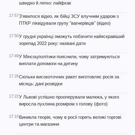
швидко й легко: лайфхак
17:57
З'явилося відео, як бійці ЗСУ влучним ударом з
ПТКР ліквідували групу "вагнерівців" (відео)
17:50
У грудні українці зможуть побачити найяскравіший
зорепад 2022 року: названі дати
17:49
У Мінсоцполітики пояснили, чому затримуються
виплати допомоги на дитину
17:26
Скільки високоточних ракет виготовляє росія за
місяць: дані розвідки
17:22
У Львові успішно прооперували малюка, у якого
виросла пухлина розміром з голову (фото)
17:15
Виникла теорія, чому в росії горять великі торгові
центри та магазини