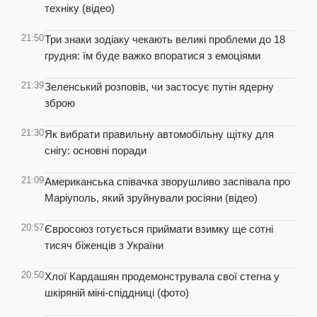
техніку (відео)
21:50
Три знаки зодіаку чекають великі проблеми до 18
грудня: їм буде важко впоратися з емоціями
21:39
Зеленський розповів, чи застосує путін ядерну
зброю
21:30
Як вибрати правильну автомобільну щітку для
снігу: основні поради
21:09
Американська співачка зворушливо заспівала про
Маріуполь, який зруйнували росіяни (відео)
20:57
Євросоюз готується приймати взимку ще сотні
тисяч біженців з України
20:50
Хлої Кардашян продемонструвала свої стегна у
шкіряній міні-спіддниці (фото)