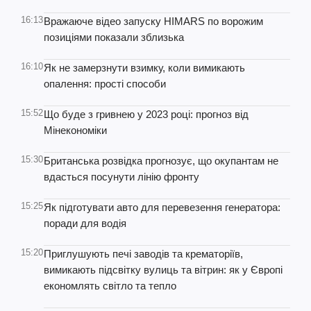
16:13
Вражаюче відео запуску HIMARS по ворожим
позиціями показали зблизька
16:10
Як не замерзнути взимку, коли вимикають
опалення: прості способи
15:52
Що буде з гривнею у 2023 році: прогноз від
Мінекономіки
15:30
Британська розвідка прогнозує, що окупантам не
вдасться посунути лінію фронту
15:25
Як підготувати авто для перевезення генератора:
поради для водія
15:20
Приглушують печі заводів та крематоріїв,
вимикають підсвітку вулиць та вітрин: як у Європі
економлять світло та тепло