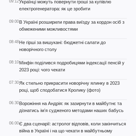
09:12
Українці можуть повернути гроші за купівлю
електрогенератора: як це зробити
09:00
В Україні розширили права виїзду за кордон осіб з
обмеженими можливостями
08:48
Не гірші за вишукані: бюджетні салати до
новорічного столу
08:10
Мінфін поділився подробицями індексації пенсій у
2023 році: чого чекати
07:30
Як стильно прикрасити новорічну ялинку в 2023
році, щоб сподобатися Кролику (фото)
06:30
Ворожіння на Андрія: як зазирнути в майбутнє та
дізнатись ім'я судженого методами наших бабусь
06:00
Є два сценарії: астролог відповів, коли закінчиться
війна в Україні і на що чекати в майбутньому