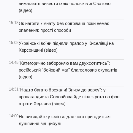
вимагають вивести їхніх чоловіків зі Сватово
(відео)
15:18
Як нагріти кімнату без обігрівача поки немає
опалення: прості способи
15:08
Українські воїни підняли прапор у Киселівці на
Херсонщині (відео)
14:45
"Категорично забороняю вам двухсотитись":
російський "бойовий маг" благословив окупантів
(відео)
14:31
"Надто багато брехали! Знизу до верху": у
пропагандиста Соловйова йде піна з рота на фоні
втрати Херсона (відео)
14:00
Не викидайте у сміття: для чого пригодиться
лушпиння від цибулі