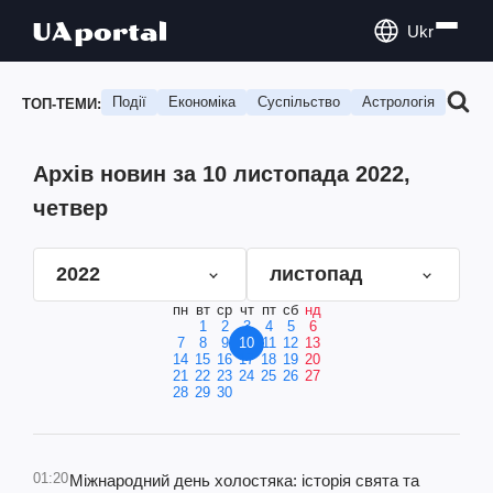
Ukr
Події
Економіка
Суспільство
Астрологія
Подо
ТОП-ТЕМИ:
Архів новин за 10 листопада 2022,
четвер
2022
листопад
пн
вт
ср
чт
пт
сб
нд
1
2
3
4
5
6
7
8
9
10
11
12
13
14
15
16
17
18
19
20
21
22
23
24
25
26
27
28
29
30
01:20
Міжнародний день холостяка: історія свята та