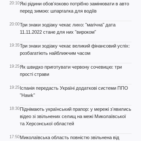
20:10
Які рідини обов'язково потрібно замінювати в авто
перед зимою: шпаргалка для водіїв
20:00
Три знаки зодіаку чекає лихо: "магічна" дата
11.11.2022 стане для них "вироком"
19:35
Три знаки зодіаку чекає великий фінансовий успіх:
розбагатіють найближчим часом
19:25
Як швидко приготувати червону сочевицю: три
прості страви
19:25
Іспанія передасть Україні додаткові системи ППО
"Hawk"
18:30
Піднімають український прапор: у мережі з'явились
відео зі звільнених селищ на межі Миколаївської
та Херсонської областей
17:50
Миколаївська область повністю звільнена від