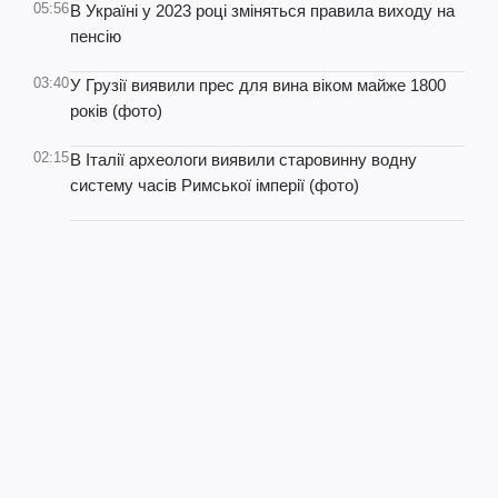
05:56
В Україні у 2023 році зміняться правила виходу на
пенсію
03:40
У Грузії виявили прес для вина віком майже 1800
років (фото)
02:15
В Італії археологи виявили старовинну водну
систему часів Римської імперії (фото)