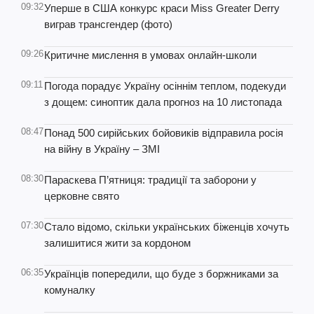
09:32
Уперше в США конкурс краси Miss Greater Derry
виграв трансгендер (фото)
09:26
Критичне мислення в умовах онлайн-школи
09:11
Погода порадує Україну осіннім теплом, подекуди
з дощем: синоптик дала прогноз на 10 листопада
08:47
Понад 500 сирійських бойовиків відправила росія
на війну в Україну – ЗМІ
08:30
Параскева П’ятниця: традиції та заборони у
церковне свято
07:30
Стало відомо, скільки українських біженців хочуть
залишитися жити за кордоном
06:35
Українців попередили, що буде з боржниками за
комуналку