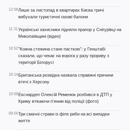
12:08
Лише за листопад в квартирах Києва тричі
вибухали туристичні газові балони
11:31
Українські захисники підняли прапор у Снігурівці на
Миколаївщині (відео)
10:52
"Кожна стежина стане пасткою": у Генштабі
сказали, що чекає на ворога у разу прориву з
території Білорусі
10:14
Британська розвідка назвала справжні причини
втечі з Херсону
10:09
Екснардеп Олексій Ременюк розбився в ДТП у
Криму втікаючи п'яним від поліції (фото)
09:56
Три смачні страви із філе риби на всі випадки
життя