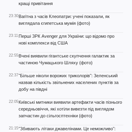
кращі привітання
23:30
Вагітна з часів Клеопатри: учені показали, як
виглядала єгипетська мумія (фото)
23:11
Перші ЗРК Avenger для України: що відомо про
нові комплекси від США
22:55
Вчені виявили гігантське скупчення галактик за
частиною Чумацького Шляху (фото)
22:37
"Більше ніколи ворожих триколорів": Зеленський
назвав кількість звільнених населених пунктів за
добу на півдні
22:05
Київські митники виявили артефакти часів пізнього
середньовіччя, які хотіли вивезти під виглядом
запчастин до сільгосптехніки (фото)
21:15
"Збивають літаки джавелінами. Це неможливо":