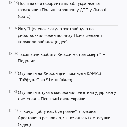
13:48
Поспішаючи оформити шлюб, українка та
громадянин Польщі втрапили у ДТП у Львові
(фото)
13:07
Як у "Щелепах": акула застрибнула на
рибальський човен поблизу Нової Зеландії і
налякала рибалок (відео)
13:03
"росія хоче зробити Херсон містом смерті", –
Подоляк
13:02
Окупанти на Херсонщині покинули КАМАЗ
"Тайфун-К" за $1млн (відео)
12:31
Окупанти готують масований ракетний удар вже у
листопаді - Повітряні сили України
12:20
"Я хочу, щоб у нас був роман": дружина
Арестовича розповіла, як почались їх стосунки
(відео)