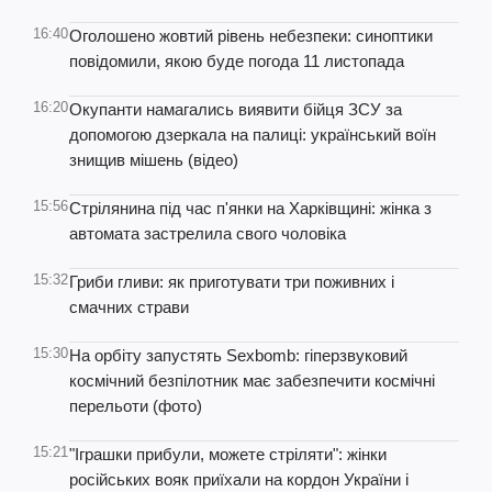
16:40
Оголошено жовтий рівень небезпеки: синоптики
повідомили, якою буде погода 11 листопада
16:20
Окупанти намагались виявити бійця ЗСУ за
допомогою дзеркала на палиці: український воїн
знищив мішень (відео)
15:56
Стрілянина під час п'янки на Харківщині: жінка з
автомата застрелила свого чоловіка
15:32
Гриби гливи: як приготувати три поживних і
смачних страви
15:30
На орбіту запустять Sexbomb: гіперзвуковий
космічний безпілотник має забезпечити космічні
перельоти (фото)
15:21
"Іграшки прибули, можете стріляти": жінки
російських вояк приїхали на кордон України і