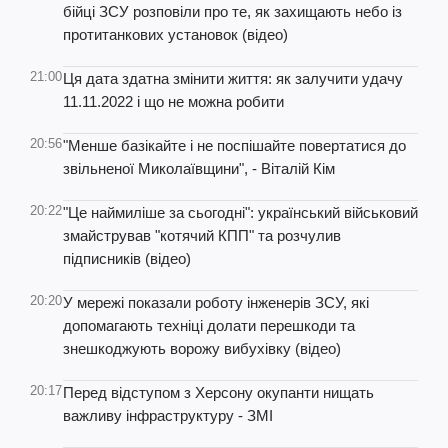
бійці ЗСУ розповіли про те, як захищають небо із
протитанкових установок (відео)
21:00
Ця дата здатна змінити життя: як залучити удачу
11.11.2022 і що не можна робити
20:56
"Менше базікайте і не поспішайте повертатися до
звільненої Миколаївщини", - Віталій Кім
20:22
"Це наймиліше за сьогодні": український військовий
змайстрував "котячий КПП" та розчулив
підписників (відео)
20:20
У мережі показали роботу інженерів ЗСУ, які
допомагають техніці долати перешкоди та
знешкоджують ворожу вибухівку (відео)
20:17
Перед відступом з Херсону окупанти нищать
важливу інфраструктуру - ЗМІ