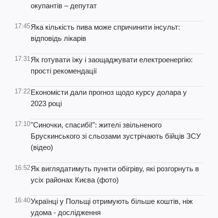
окупантів – депутат
17:45
Яка кількість пива може спричинити інсульт:
відповідь лікарів
17:31
Як готувати їжу і заощаджувати електроенергію:
прості рекомендації
17:22
Економісти дали прогноз щодо курсу долара у
2023 році
17:10
"Синочки, спасибі!": жителі звільненого
Брускинського зі сльозами зустрічають бійців ЗСУ
(відео)
16:52
Як виглядатимуть пункти обігріву, які розгорнуть в
усіх районах Києва (фото)
16:40
Українці у Польщі отримують більше коштів, ніж
удома - дослідження