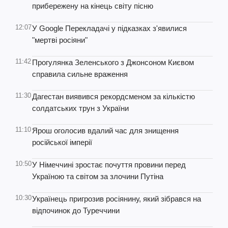
прибережену на кінець світу пісню
12:07
У Google Перекладачі у підказках з'явилися
"мертві росіяни"
11:42
Прогулянка Зеленського з Джонсоном Києвом
справила сильне враження
11:30
Дагестан виявився рекордсменом за кількістю
солдатських трун з України
11:10
Ярош оголосив вдалий час для знищення
російської імперії
10:50
У Німеччині зростає почуття провини перед
Україною та світом за злочини Путіна
10:30
Українець пригрозив росіянину, який зібрався на
відпочинок до Туреччини