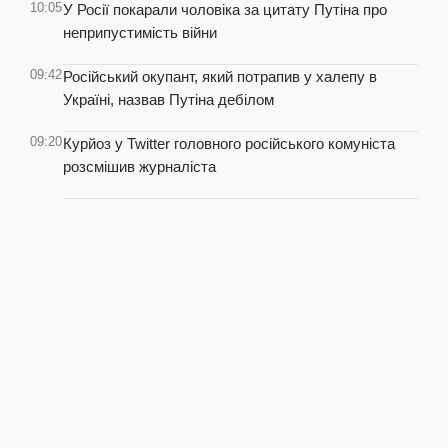
10:05
У Росії покарали чоловіка за цитату Путіна про
неприпустимість війни
09:42
Російський окупант, який потрапив у халепу в
Україні, назвав Путіна дебілом
09:20
Курйоз у Twitter головного російського комуніста
розсмішив журналіста