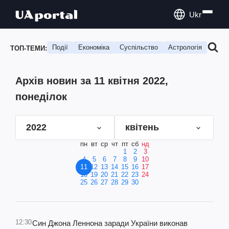
Ukr
Події
Економіка
Суспільство
Астрологія
Подо
ТОП-ТЕМИ:
Архів новин за 11 квітня 2022,
понеділок
2022
квітень
пн
вт
ср
чт
пт
сб
нд
1
2
3
4
5
6
7
8
9
10
11
12
13
14
15
16
17
18
19
20
21
22
23
24
25
26
27
28
29
30
12:30
Син Джона Леннона заради України виконав