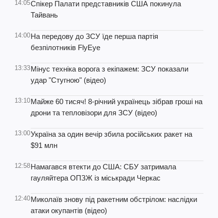
14:05
Спікер Палати представників США покинула
Тайвань
14:00
На передову до ЗСУ їде перша партія
безпілотників FlyEye
13:33
Мінус техніка ворога з екіпажем: ЗСУ показали
удар "Стугною" (відео)
13:10
Майже 60 тисяч! 8-річний українець зібрав гроші на
дрони та тепловізори для ЗСУ (відео)
13:00
Україна за один вечір збила російських ракет на
$91 млн
12:58
Намагався втекти до США: СБУ затримала
гауляйтера ОПЗЖ із міськради Черкас
12:40
Миколаїв знову під ракетним обстрілом: наслідки
атаки окупантів (відео)