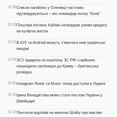
12:35
Списки загиблих у Оленівці частково
підтверджуються – екс-командир полку "Азов"
12:20
Пільгова іпотека: Кабмін затвердив умови кредиту
на купівлю житла
12:15
В iOS та Android можуть з'явитися нові українські
емоджі
12:05
ЗСУ вдарили по ешелону ЗС РФ і серйозно
пошкодили залізницю до Криму – британська
розвідка
11:55
Instagram Reels та Music тепер доступні в Україні
11:15
Ірина Венедіктова може стати послом України у
Швейцарії
11:12
Пентагон відповів на маячню Шойгу про масове