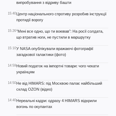
випробування з відриву башти
15:40
Центр національного спротиву розробив інструкції
протидії ворогу
15:26
"Мені все одно, що ти воював": На росії солдата,
що втратив ноги, не пустили в маршрутку
15:10
У NASA опублікували вражаючі фотографії
загадкової галактики (фото)
14:59
Новий податок на імпортні товари: чого чекати
українцям
14:50
Не від HIMARS: під Москвою палає найбільший
склад OZON (відео)
14:40
Нереальні кадри: одразу 4 HIMARS відкрили
вогонь по окупантах