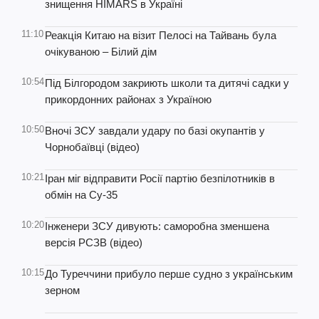
знищення HIMARS в Україні
11:10
Реакція Китаю на візит Пелосі на Тайвань була
очікуваною – Білий дім
10:54
Під Білгородом закриють школи та дитячі садки у
прикордонних районах з Україною
10:50
Вночі ЗСУ завдали удару по базі окупантів у
Чорнобаївці (відео)
10:21
Іран міг відправити Росії партію безпілотників в
обмін на Су-35
10:20
Інженери ЗСУ дивують: саморобна зменшена
версія РСЗВ (відео)
10:15
До Туреччини прибуло перше судно з українським
зерном