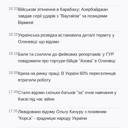
18:33
Військові зіткнення в Карабаху: Азербайджан
завдав серії ударів з "Bayraktar" за позиціями
Вірменії
18:28
Українська розвідка встановила деталі теракту у
Оленевці: що відомо
18:16
Били та схиляли до фейкових репортажів: у ГУР
повідомили про тортури бійців "Азова" в Оленівці
18:08
Криза на ринку праці: В Україні 60% переселенців
втратили роботу
17:49
Стало відомо скільки батьків "за" очне навчання у
Києві під час війни
17:35
Ліквідовано відому Ольгу Качуру з позивним
"Корса" - зрадницю народу України