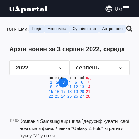
Ukr
Події
Економіка
Суспільство
Астрологія
Подо
ТОП-ТЕМИ:
Архів новин за 3 серпня 2022, середа
2022
серпень
пн
вт
ср
чт
пт
сб
нд
1
2
3
4
5
6
7
8
9
10
11
12
13
14
15
16
17
18
19
20
21
22
23
24
25
26
27
28
19:02
Компанія Samsung вирішила "дерусифікувати" свої
нові смартфони: Лінійка "Galaxy Z Fold" втратити
букву "Z" у назві