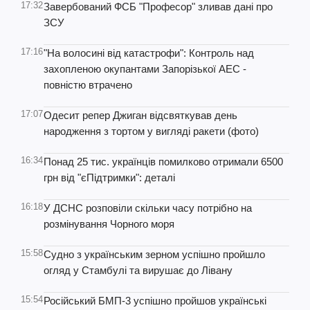
17:32
Завербований ФСБ "Професор" зливав дані про
ЗСУ
17:16
"На волосині від катастрофи": Контроль над
захопленою окупантами Запорізької АЕС -
повністю втрачено
17:07
Одесит репер Джиган відсвяткував день
народження з тортом у вигляді ракети (фото)
16:34
Понад 25 тис. українців помилково отримали 6500
грн від "єПідтримки": деталі
16:18
У ДСНС розповіли скільки часу потрібно на
розмінування Чорного моря
15:58
Судно з українським зерном успішно пройшло
огляд у Стамбулі та вирушає до Лівану
15:54
Російський БМП-3 успішно пройшов українські