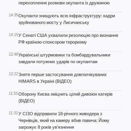
перехоплення розмови окупанта із дружиною
14:35
Окупанти знищують всю інфраструктуру: кадри
зруйнованого мосту у Лисичанську
14:15
У Сенаті США ухвалили резолюцію про визнання
РФ країною-спонсором тероризму
12:48
Українські штурмовики та бомбардувальники
завдали потужних ударів по окупантам
12:22
Зняте перше застосування довгоочікуваних
HIMARS в Україні (ВІДЕО)
11:55
Оборону Києва зміцнить цілий дивізіон катерів
(ВІДЕО)
11:32
У СІЗО відправили 18-річного живодера з
Чернівців, який на камеру вбив павича: Йому
загрожує 8 років ув'язнення