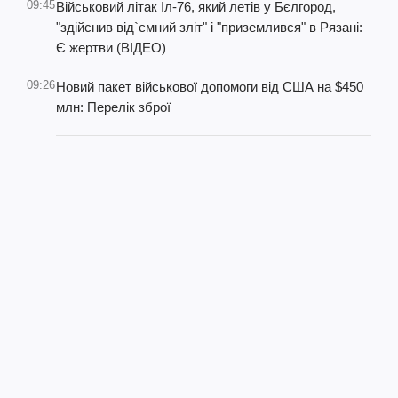
09:45
Військовий літак Іл-76, який летів у Бєлгород,
"здійснив від`ємний зліт" і "приземлився" в Рязані:
Є жертви (ВІДЕО)
09:26
Новий пакет військової допомоги від США на $450
млн: Перелік зброї