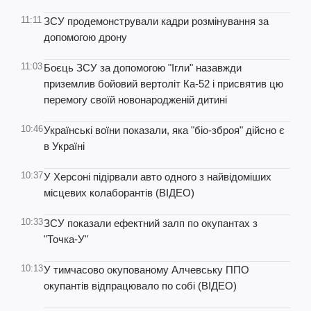
11:11
ЗСУ продемонстрували кадри розмінування за
допомогою дрону
11:03
Боєць ЗСУ за допомогою "Ігли" назавжди
приземлив бойовий вертоліт Ка-52 і присвятив цю
перемогу своїй новонародженій дитині
10:46
Українські воїни показали, яка "біо-зброя" дійсно є
в Україні
10:37
У Херсоні підірвали авто одного з найвідоміших
місцевих колаборантів (ВІДЕО)
10:33
ЗСУ показали ефектний залп по окупантах з
"Точка-У"
10:13
У тимчасово окупованому Алчевську ППО
окупантів відпрацювало по собі (ВІДЕО)