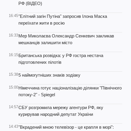
РФ (ВІДЕО)
16:45
"Елітний загін Путіна" запросив Ілона Маска
переїхати жити в росію
16:33
Мер Миколаєва Олександр Сенкевич закликав
мешканців залишити місто
16:15
Британська розвідка: у РФ гостра нестача
підготовлених пілотів
15:38
5 наймогутніших знаків зодіаку
15:00
Німеччина готує націоналізацію ділянки "Північного
потоку-2" - Spiegel
14:57
СБУ розгромила мережу агентури РФ, яку
курирував народний депутат України
14:43
"Вкрадений мною телевізор - це крапля в морі":