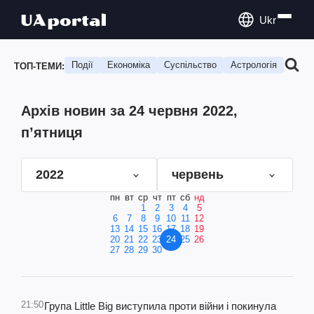
Ukr
Події
Економіка
Суспільство
Астрологія
Подо
ТОП-ТЕМИ:
Архів новин за 24 червня 2022,
п’ятниця
2022
червень
пн
вт
ср
чт
пт
сб
нд
1
2
3
4
5
6
7
8
9
10
11
12
13
14
15
16
17
18
19
20
21
22
23
24
25
26
27
28
29
30
21:50
Група Little Big виступила проти війни і покинула