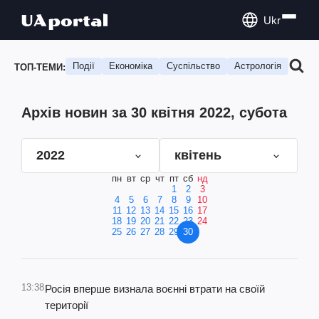
Ukr
Події
Економіка
Суспільство
Астрологія
Подо
ТОП-ТЕМИ:
Архів новин за 30 квітня 2022, субота
2022
квітень
пн
вт
ср
чт
пт
сб
нд
1
2
3
4
5
6
7
8
9
10
11
12
13
14
15
16
17
18
19
20
21
22
23
24
25
26
27
28
29
30
13:38
Росія вперше визнала воєнні втрати на своїй
території