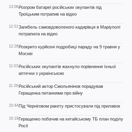
13:06
Розгром батареї російських окупантів під
Троїцьким потрапив на відео
12:51
Загибель самовдоволеного кадирівця в Маріуполі
потрапила на відео
12:28
Розкрито курйозні подробиці параду на 9 травня у
Москві
11:53
Російських окупантів жахнуло порівняння їхньої
аптечки з українською
11:29
Російський актор Смольянінов порадував
Геращенка питаннями про війну
10:44
Під Черніговом ракету пристосували під прилавок
10:19
Геращенко побачив на китайському ТБ план поділу
Росії