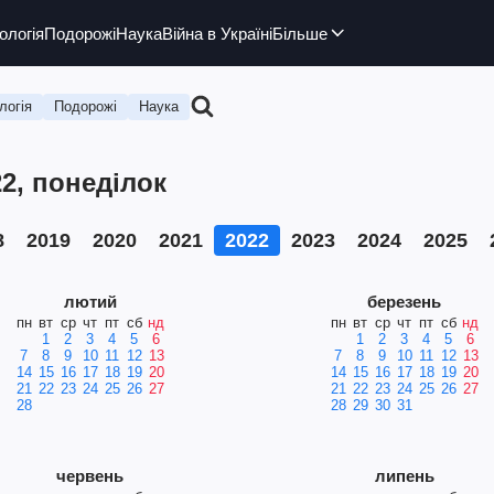
ологія
Подорожі
Наука
Війна в Україні
Більше
логія
Подорожі
Наука
22, понеділок
8
2019
2020
2021
2022
2023
2024
2025
лютий
березень
пн
вт
ср
чт
пт
сб
нд
пн
вт
ср
чт
пт
сб
нд
1
2
3
4
5
6
1
2
3
4
5
6
7
8
9
10
11
12
13
7
8
9
10
11
12
13
14
15
16
17
18
19
20
14
15
16
17
18
19
20
21
22
23
24
25
26
27
21
22
23
24
25
26
27
28
28
29
30
31
червень
липень