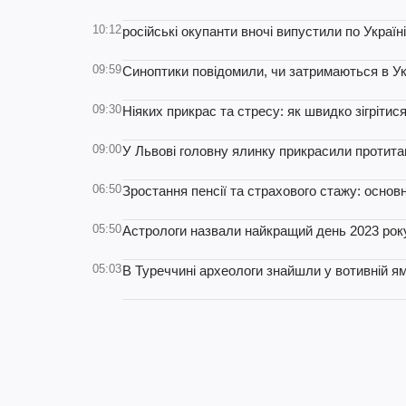
10:12
російські окупанти вночі випустили по Україн
09:59
Синоптики повідомили, чи затримаються в Ук
09:30
Ніяких прикрас та стресу: як швидко зігрітис
09:00
У Львові головну ялинку прикрасили протита
06:50
Зростання пенсії та страхового стажу: основні
05:50
Астрологи назвали найкращий день 2023 року 
05:03
В Туреччині археологи знайшли у вотивній ямі