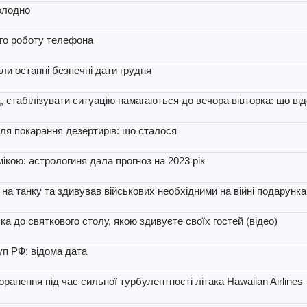
холодно
вго роботу телефона
ли останні безпечні дати грудня
д, стабілізувати ситуацію намагаються до вечора вівторка: що ві
для покарання дезертирів: що сталося
ікою: астрологиня дала прогноз на 2023 рік
а танку та здивував військових необхідними на війні подарунка
ка до святкового столу, якою здивуєте своїх гостей (відео)
уп РФ: відома дата
оранення під час сильної турбулентності літака Hawaiian Airlines