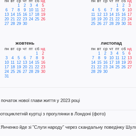
пн
вт
ср
чт
пт
сб
нд
пн
вт
ср
чт
пт
сб
нд
1
2
3
4
5
1
2
3
6
7
8
9
10
11
12
4
5
6
7
8
9
10
13
14
15
16
17
18
19
11
12
13
14
15
16
17
20
21
22
23
24
25
26
18
19
20
21
22
23
24
27
28
29
30
25
26
27
28
29
30
31
жовтень
листопад
пн
вт
ср
чт
пт
сб
нд
пн
вт
ср
чт
пт
сб
нд
1
2
1
2
3
4
5
6
3
4
5
6
7
8
9
7
8
9
10
11
12
13
10
11
12
13
14
15
16
14
15
16
17
18
19
20
17
18
19
20
21
22
23
21
22
23
24
25
26
27
24
25
26
27
28
29
30
28
29
30
31
початок нової глави життя у 2023 році
мотоциклетній куртці з прогулянки в Лондоні (фото)
 Янченко йде зі "Слуги народу" через скандальну поведінку Шул