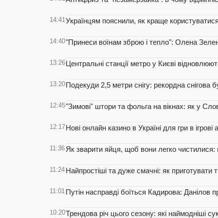
14:41
Українцям пояснили, як краще користуватися
14:40
"Принеси воїнам зброю і тепло": Олена Зелен
13:26
Центральні станції метро у Києві відновлюют
13:20
Подекуди 2,5 метри снігу: рекордна снігова б
12:45
"Зимові" штори та фольга на вікнах: як у Сл
12:17
Нові онлайн казино в Україні для гри в ігрові
11:36
Як зварити яйця, щоб вони легко чистилися:
11:24
Найпростіші та дуже смачні: як приготувати 
11:01
Путін насправді боїться Кадирова: Данілов пр
10:20
Трендова річ цього сезону: які наймодніші су