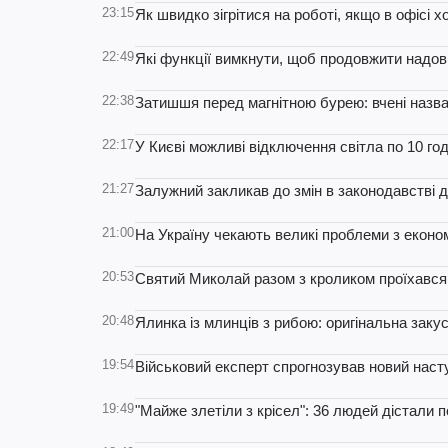
23:15
Як швидко зігрітися на роботі, якщо в офісі 
22:49
Які функції вимкнути, щоб продовжити надо
22:38
Затишшя перед магнітною бурею: вчені назва
22:17
У Києві можливі відключення світла по 10 го
21:27
Залужний закликав до змін в законодавстві 
21:00
На Україну чекають великі проблеми з економ
20:53
Святий Миколай разом з кроликом проїхався н
20:48
Ялинка із млинців з рибою: оригінальна закус
19:54
Військовий експерт спрогнозував новий наст
19:49
"Майже злетіли з крісел": 36 людей дістали п