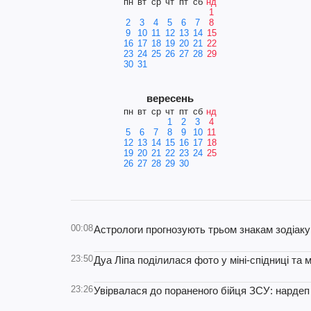
пн
вт
ср
чт
пт
сб
нд
1
2
3
4
5
6
7
8
9
10
11
12
13
14
15
16
17
18
19
20
21
22
23
24
25
26
27
28
29
30
31
вересень
пн
вт
ср
чт
пт
сб
нд
1
2
3
4
5
6
7
8
9
10
11
12
13
14
15
16
17
18
19
20
21
22
23
24
25
26
27
28
29
30
00:08
Астрологи прогнозують трьом знакам зодіаку 
23:50
Дуа Ліпа поділилася фото у міні-спідниці та 
23:26
Увірвалася до пораненого бійця ЗСУ: нардеп