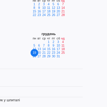
пн
вт
ср
чт
пт
сб
нд
1
2
3
4
5
6
7
8
9
10
11
12
13
14
15
16
17
18
19
20
21
22
23
24
25
26
27
28
грудень
пн
вт
ср
чт
пт
сб
нд
1
2
3
4
5
6
7
8
9
10
11
12
13
14
15
16
17
18
19
20
21
22
23
24
25
26
27
28
29
30
31
як у шпиталі