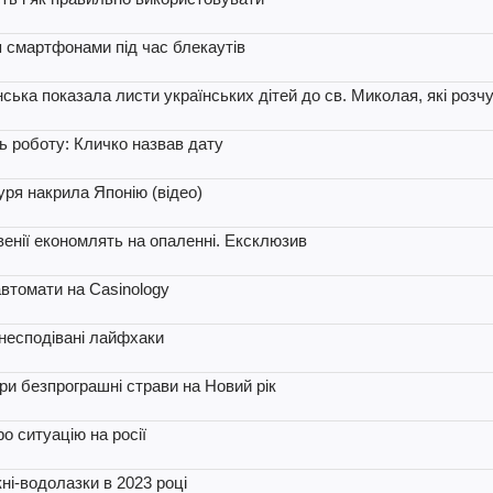
 смартфонами під час блекаутів
ська показала листи українських дітей до св. Миколая, які розч
ь роботу: Кличко назвав дату
уря накрила Японію (відео)
овенії економлять на опаленні. Ексклюзив
 автомати на Casinology
 несподівані лайфхаки
три безпрограшні страви на Новий рік
о ситуацію на росії
кні-водолазки в 2023 році