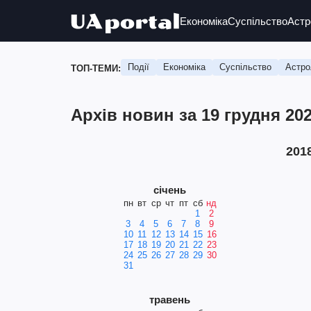
Економіка
Суспільство
Астр
Події
Економіка
Суспільство
Астро
ТОП-ТЕМИ:
Архів новин за 19 грудня 20
201
січень
пн
вт
ср
чт
пт
сб
нд
1
2
3
4
5
6
7
8
9
10
11
12
13
14
15
16
17
18
19
20
21
22
23
24
25
26
27
28
29
30
31
травень