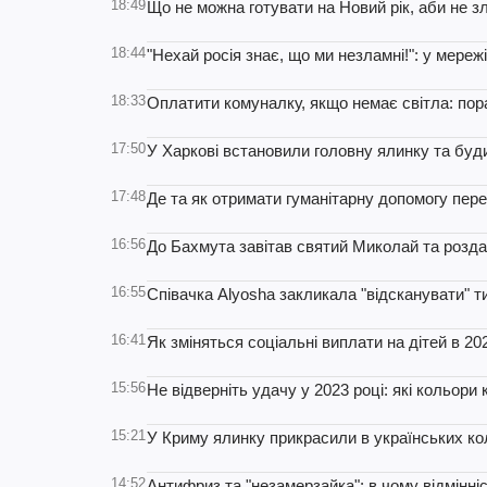
18:49
Що не можна готувати на Новий рік, аби не з
18:44
"Нехай росія знає, що ми незламні!": у мережі
18:33
Оплатити комуналку, якщо немає світла: пор
17:50
У Харкові встановили головну ялинку та буд
17:48
Де та як отримати гуманітарну допомогу пере
16:56
До Бахмута завітав святий Миколай та розда
16:55
Cпівачка Alyosha закликала "відсканувати" т
16:41
Як зміняться соціальні виплати на дітей в 202
15:56
Не відверніть удачу у 2023 році: які кольор
15:21
У Криму ялинку прикрасили в українських ко
14:52
Антифриз та "незамерзайка": в чому відмінні