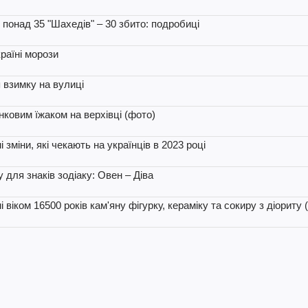
і понад 35 "Шахедів" – 30 збито: подробиці
раїні морози
я взимку на вулиці
нковим їжаком на верхівці (фото)
 зміни, які чекають на українців в 2023 році
для знаків зодіаку: Овен – Діва
 віком 16500 років кам'яну фігурку, кераміку та сокиру з діориту 