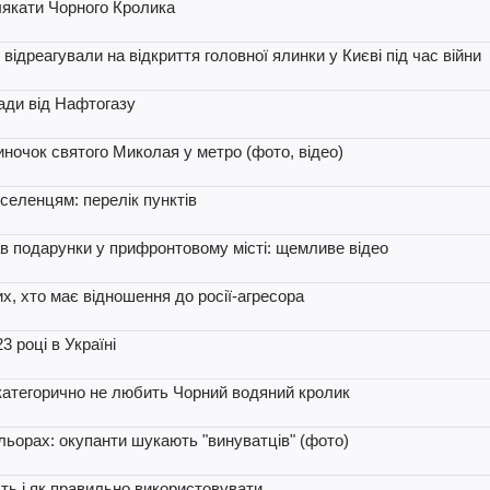
лякати Чорного Кролика
 відреагували на відкриття головної ялинки у Києві під час війни
ади від Нафтогазу
иночок святого Миколая у метро (фото, відео)
селенцям: перелік пунктів
в подарунки у прифронтовому місті: щемливе відео
их, хто має відношення до росії-агресора
3 році в Україні
и категорично не любить Чорний водяний кролик
льорах: окупанти шукають "винуватців" (фото)
сть і як правильно використовувати