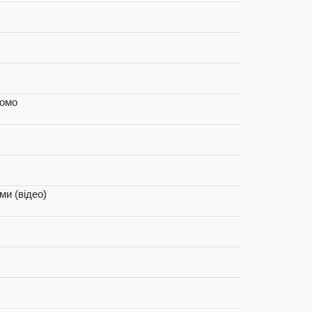
домо
ми (відео)