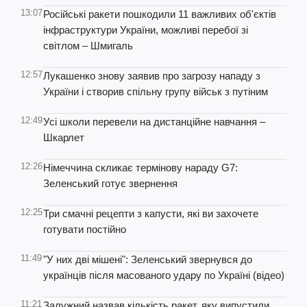
13:07
Російські ракети пошкодили 11 важливих об'єктів
інфраструктури України, можливі перебої зі
світлом – Шмигаль
12:57
Лукашенко знову заявив про загрозу нападу з
України і створив спільну групу військ з путіним
12:49
Усі школи перевели на дистанційне навчання –
Шкарлет
12:26
Німеччина скликає термінову нараду G7:
Зеленський готує звернення
12:25
Три смачні рецепти з капусти, які ви захочете
готувати постійно
11:49
"У них дві мішені": Зеленський звернувся до
українців після масованого удару по Україні (відео)
11:21
Залужний назвав кількість ракет, яку випустили