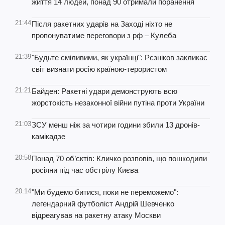
життя 14 людей, понад 90 отримали поранення
21:44
Після ракетних ударів на Заході ніхто не
пропонуватиме переговори з рф – Кулеба
21:39
"Будьте сміливими, як українці": Рєзніков закликає
світ визнати росію країною-терористом
21:21
Байден: Ракетні удари демонструють всю
жорстокість незаконної війни путіна проти України
21:03
ЗСУ менш ніж за чотири години збили 13 дронів-
камікадзе
20:58
Понад 70 об’єктів: Кличко розповів, що пошкодили
росіяни під час обстрілу Києва
20:14
"Ми будемо битися, поки не переможемо":
легендарний футболіст Андрій Шевченко
відреагував на ракетну атаку Москви