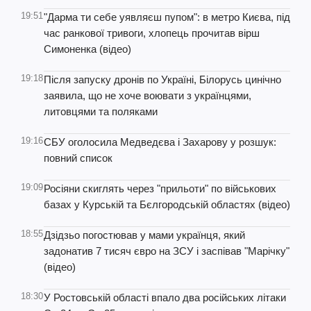
19:51
"Дарма ти себе уявляєш пупом": в метро Києва, під
час ранкової тривоги, хлопець прочитав вірш
Симоненка (відео)
19:18
Після запуску дронів по Україні, Білорусь цинічно
заявила, що не хоче воювати з українцями,
литовцями та поляками
19:16
СБУ оголосила Медведєва і Захарову у розшук:
повний список
19:09
Росіяни скиглять через "прильоти" по військових
базах у Курській та Бєлгородській областях (відео)
18:55
Дзідзьо погостював у мами українця, який
задонатив 7 тисяч євро на ЗСУ і заспівав "Марічку"
(відео)
18:30
У Ростовській області впало два російських літаки