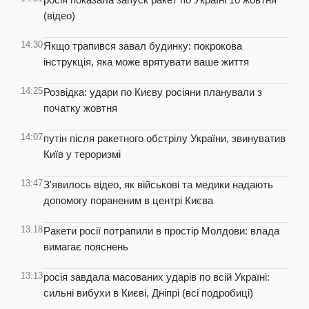
(відео)
14:30
Якщо трапився завал будинку: покрокова
інструкція, яка може врятувати ваше життя
14:25
Розвідка: удари по Києву росіяни планували з
початку жовтня
14:07
путін після ракетного обстрілу України, звинуватив
Київ у тероризмі
13:47
З'явилось відео, як військові та медики надають
допомогу пораненим в центрі Києва
13:18
Ракети росії потрапили в простір Молдови: влада
вимагає пояснень
13:13
росія завдала масованих ударів по всій Україні:
сильні вибухи в Києві, Дніпрі (всі подробиці)