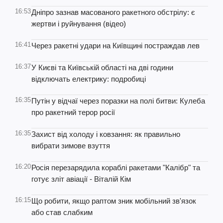
16:53
Дніпро зазнав масованого ракетного обстрілу: є
жертви і руйнування (відео)
16:41
Через ракетні удари на Київщині постраждав лев
16:37
У Києві та Київській області на дві години
відключать електрику: подробиці
16:35
Путін у відчаї через поразки на полі битви: Кулеба
про ракетний терор росії
16:35
Захист від холоду і ковзання: як правильно
вибрати зимове взуття
16:20
Росія перезарядила кораблі ракетами "Калібр" та
готує зліт авіації - Віталій Кім
16:15
Що робити, якщо раптом зник мобільний зв'язок
або став слабким