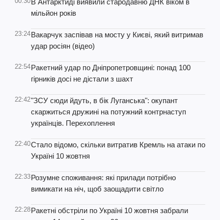
00:30
В Антарктиді виявили стародавню ДНК віком в
мільйон років
23:24
Вакарчук заспівав на мосту у Києві, який витримав
удар росіян (відео)
22:54
Ракетний удар по Дніпропетровщині: понад 100
гірників досі не дістали з шахт
22:42
"ЗСУ сюди йдуть, в бік Луганська": окупант
скаржиться дружині на потужний контрнаступ
українців. Перехоплення
22:40
Стало відомо, скільки витратив Кремль на атаки по
Україні 10 жовтня
22:33
Розумне споживання: які прилади потрібно
вимикати на ніч, щоб заощадити світло
22:28
Ракетні обстріли по Україні 10 жовтня забрали