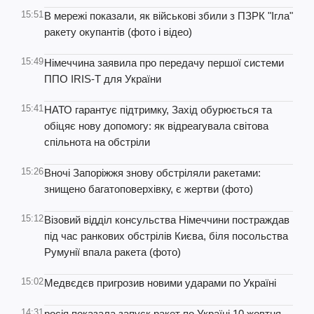
15:51
В мережі показали, як військові збили з ПЗРК "Ігла"
ракету окупантів (фото і відео)
15:49
Німеччина заявила про передачу першої системи
ППО IRIS-T для України
15:41
НАТО гарантує підтримку, Захід обурюється та
обіцяє нову допомогу: як відреагувала світова
спільнота на обстріли
15:26
Вночі Запоріжжя знову обстріляли ракетами:
знищено багатоповерхівку, є жертви (фото)
15:12
Візовий відділ консульства Німеччини постраждав
під час ранкових обстрілів Києва, біля посольства
Румунії впала ракета (фото)
15:02
Медвєдєв пригрозив новими ударами по Україні
14:31
росія показала запуск ракет по Україні 10 жовтня