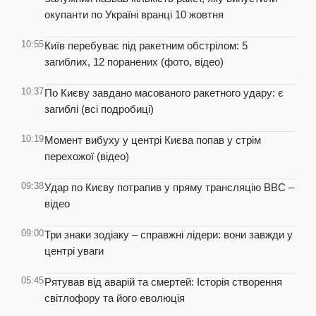
окупанти по Україні вранці 10 жовтня
10:55
Київ перебуває під ракетним обстрілом: 5
загиблих, 12 поранених (фото, відео)
10:37
По Києву завдано масованого ракетного удару: є
загиблі (всі подробиці)
10:19
Момент вибуху у центрі Києва попав у стрім
перехожої (відео)
09:38
Удар по Києву потрапив у пряму трансляцію BBC –
відео
09:00
Три знаки зодіаку – справжні лідери: вони завжди у
центрі уваги
05:45
Рятував від аварій та смертей: Історія створення
світлофору та його еволюція