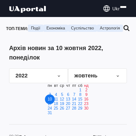
Ukr
Події
Економіка
Суспільство
Астрологія
Подо
ТОП-ТЕМИ:
Архів новин за 10 жовтня 2022,
понеділок
2022
жовтень
пн
вт
ср
чт
пт
сб
нд
1
2
3
4
5
6
7
8
9
10
11
12
13
14
15
16
17
18
19
20
21
22
23
24
25
26
27
28
29
30
31