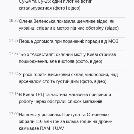
Су-24 та Су-25: один пілот не встиг
катальпуватися (фото і відео)
18:23
Олена Зеленська показала щемливе відео, як
українці співали в метро під час обстрілу (відео)
17:37
Перша допомога при пораненні: поради від МОЗ
17:37
"Бо з "Азовсталі": скляний міст у Києві отримав
пошкодження, але вистояв (фото, відео)
17:24
У росії горить військовий склад міноборони, над
арсеналом стоїть густий дим (фото, відео)
17:15
В Києві ТРЦ та частина магазинів припинили
роботу через обстріли: список магазинів
17:00
На помсту росіянам: Притула та Стерненко
зібрали 116 млн грн за кілька годин на дрони-
камікадзе RAM ІІ UAV