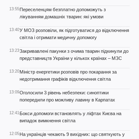
13:55
Переселенцям безплатно допоможуть з
лікуванням домашніх тварин: які умови
13:40
У МОЗ розповіли, як підготуватися до відключення
світла і отримати медичну допомогу
13:23
Закривавлені пакунки з очима тварин підкинули до
представництв України у кількох країнах – МЗС
13:20
Міністр енергетики розповів про покарання за
недотримання графіків відключення світла
13:09
Оголосили 3 рівень небезпеки: синоптики
попередили про можливу лавину в Карпатах
12:41
Бокси допомоги встановлять у ліфтах Києва на
випадок вимкнення світла
12:05
На українців чекають 9 вихідних: що святкують у