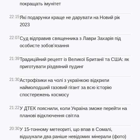
покращать імунітет
22:15
Які подарунки краще не дарувати на Новий рік
2023
22:07
Суд відправив священника з Лаври Захарія під
особисте зобов'язання
21:39
Традиційний рецепт із Великої Британії та США: як
приготувати різдвяний пудинг
21:30
Астрофізики на чолі з українкою відкрили
наймолодший газовий гігант за всю історію
спостережень космосу
21:22
У ДТЕК пояснили, коли Україна зможе перейти на
планові відключення світла
20:30
У 15-тонному метеориті, що впав в Сомалі,
відшукали два раніше невідомих мінерали (фото)