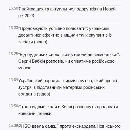
16:50
7 найкращих та актуальних подарунків на Новий
рік 2023
16:33
"Продовжують успішно полювати": українські
десантники ефектно знищили танк окупантів із
засідки (відео)
16:25
"Від будь-яких своїх пісень ніколи не відмовлюся":
Сергій Бабкін розповів, чи співатиме російською
мовою
16:09
Український пародист висміяв путіна, який провів
зустріч з підставними матерями російських
солдатів (відео)
15:50
Стало відомо, коли в Києві розпочнуть продавати
новорічні ялинки
15:39
РНБО ввела санкції проти екснардепа Новінського