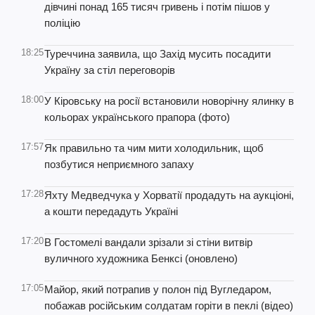
дівчині понад 165 тисяч гривень і потім пішов у
поліцію
18:25
Туреччина заявила, що Захід мусить посадити
Україну за стіл переговорів
18:00
У Кіровську на росії встановили новорічну ялинку в
кольорах українського прапора (фото)
17:57
Як правильно та чим мити холодильник, щоб
позбутися неприємного запаху
17:28
Яхту Медведчука у Хорватії продадуть на аукціоні,
а кошти передадуть Україні
17:20
В Гостомелі вандали зрізали зі стіни витвір
вуличного художника Бенксі (оновлено)
17:05
Майор, який потрапив у полон під Вугледаром,
побажав російським солдатам горіти в пеклі (відео)