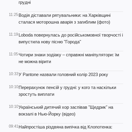
грудні
11:25
Водія діставали рятувальники: на Харківщині
сталася моторошна аварія з загиблим (фото)
11:19
Loboda повернулась до російськомовної творчості і
випустила нову пісню "Города"
11:05
Чотири знаки зодіаку – справжні маніпулятори: їм
не можна вірити
10:33
У Pantone назвали головний колір 2023 року
10:10
Перерахунок пенсій у грудні: у кого та наскільки
зростуть виплати
10:10
Український дитячий хор заспівав "Щедрик" на
вокзалі в Нью-Йорку (відео)
09:41
Найпростіша різдвяна випічка від Клопотенка: