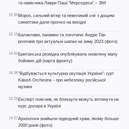
та намісника Лаври Паші "Мерседеса" – ЗМІ
15:30
Мороз, сильний вітер та невеликий сніг з дощем:
синоптики дали прогноз на вихідні
15:15
Балаклави, панамки та логотипи: Андре Тан
розповів про актуальні шапки на зиму 2023 (фото)
14:50
Британська розвідка опублікувала оновлену мапу
бойових дій (карта фронту)
14:36
"Відбувається культурна окупація України": гурт
Kalush Orchestra – про небезпеку російської
музики
14:26
Експерт пояснив, як блекаути можуть вплинути на
курс долара в Україні
14:07
Археологи знайшли підводний храм, якому більше
2000 років (фото)