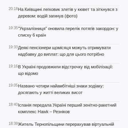
20:18
На Київщині легковик злетів у кювет та зіткнувся з
деревом: водій загинув (фото)
19:35
"Укрзалізниця" оновила перелік потягів закордон: у
списку 6 країн
19:33
Деякі пенсіонери щомісяця можуть отримувати
надбавку до виплат: що для цього потрібно
19:16
В Україні продовжили відстрочку від мобілізації:
що відомо
19:05
Названо чотири найамбітніші знаки зодіаку:
досягають у житті великих висот
18:40
Іспанія передала Україні перший зенітно-ракетний
комплекс Hawk – Резніков
18:39
Житель Тернопільщини перерахував віртуальній