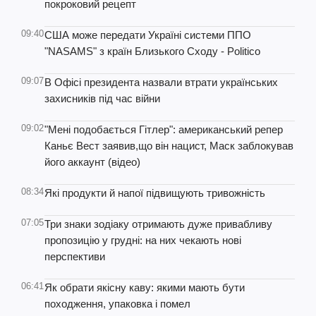
покроковий рецепт
09:40
США може передати Україні системи ППО
"NASAMS" з країн Близького Сходу - Politico
09:07
В Офісі президента назвали втрати українських
захисників під час війни
09:02
"Мені подобається Гітлер": американський репер
Каньє Вест заявив,що він нацист, Маск заблокував
його аккаунт (відео)
08:34
Які продукти й напої підвищують тривожність
07:05
Три знаки зодіаку отримають дуже привабливу
пропозицію у грудні: на них чекають нові
перспективи
06:41
Як обрати якісну каву: якими мають бути
походження, упаковка і помел