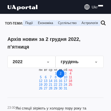
Ukr
Події
Економіка
Суспільство
Астрологія
Подо
ТОП-ТЕМИ:
Архів новин за 2 грудня 2022,
п’ятниця
2022
грудень
пн
вт
ср
чт
пт
сб
нд
1
2
3
4
5
6
7
8
9
10
11
12
13
14
15
16
17
18
19
20
21
22
23
24
25
26
27
28
29
30
31
23:00
Які спеції зігріють у холодну пору року та