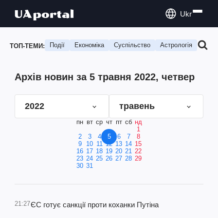
Ukr
Події
Економіка
Суспільство
Астрологія
Подо
ТОП-ТЕМИ:
Архів новин за 5 травня 2022, четвер
2022
травень
пн
вт
ср
чт
пт
сб
нд
1
2
3
4
5
6
7
8
9
10
11
12
13
14
15
16
17
18
19
20
21
22
23
24
25
26
27
28
29
30
31
21:27
ЄС готує санкції проти коханки Путіна