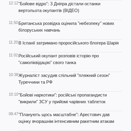
12:12
"Бойове відро": З Дніпра дістали останки
вертольота окупантів (ВІДЕО)
11:50
Британська розвідка оцінила "небезпеку" нових
білоруських навчань
11:20
В Іспанії затримано проросійського блогера Шарія
11:02
Російський окупант розповів історію про
"самоліквідацію" свого танка
10:38
Журналіст засудив спільний "пляжний сезон"
Туреччини та РФ
10:10
"Бойові наркотики": російські пропагандисти
"викрили" ЗСУ у прийомі чарівних таблеток
09:47
"Планують щось масштабне": Арестович дав
оцінку вчорашнім інтенсивним ракетним атакам