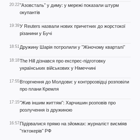
20:22
"Азовсталь" у диму: у мережі показали штурм
окупантів
19:39
У Reuters назвали нових причетних до жорстокої
різанини у Бучі
18:51
Дружину Шарія потролили у "Жіночому кварталі"
18:18
The Hill дізнався про експрес-підготовку
українських військових у Німеччині
17:55
Вторгнення до Молдови: у контррозвідці розповіли
про плани Кремля
17:15
"Жив іншим життям": Харчишин розповів про
розлучення із дружиною
16:57
Підірвалися прямо на зйомках: журналіст висміяв
"тіктокерів" РФ