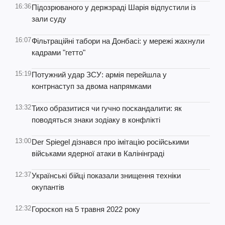
16:36
Підозрюваного у держзраді Шарія відпустили із
зали суду
16:07
Фільтраційні табори на Донбасі: у мережі жахнули
кадрами "гетто"
15:19
Потужний удар ЗСУ: армія перейшла у
контрнаступ за двома напрямками
13:32
Тихо образитися чи гучно поскандалити: як
поводяться знаки зодіаку в конфлікті
13:00
Der Spiegel дізнався про імітацію російськими
військами ядерної атаки в Калінінграді
12:37
Українські бійці показали знищення техніки
окупантів
12:32
Гороскоп на 5 травня 2022 року