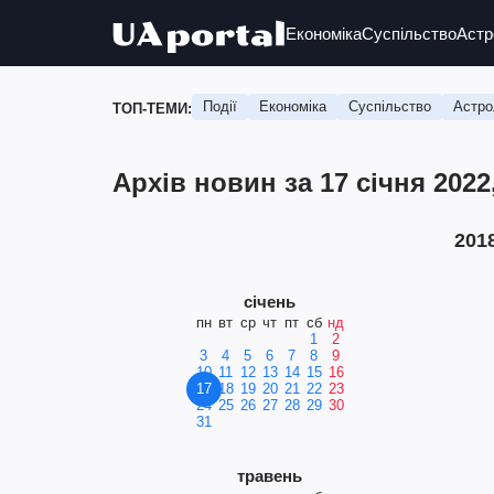
Економіка
Суспільство
Астр
Події
Економіка
Суспільство
Астро
ТОП-ТЕМИ:
Архів новин за 17 січня 2022
201
січень
пн
вт
ср
чт
пт
сб
нд
1
2
3
4
5
6
7
8
9
10
11
12
13
14
15
16
17
18
19
20
21
22
23
24
25
26
27
28
29
30
31
травень