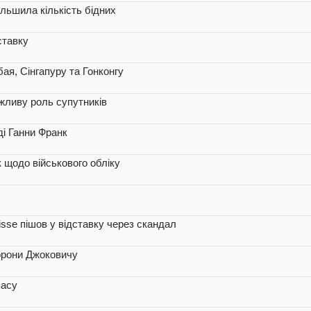
ільшила кількість бідних
ставку
я, Сінгапуру та Гонконгу
ажливу роль супутників
ді Ганни Франк
 щодо військового обліку
uisse пішов у відставку через скандал
орони Джоковичу
хасу