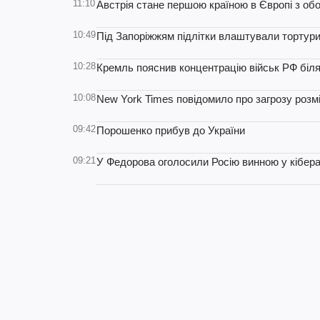
11:10
Австрія стане першою країною в Європі з об
10:49
Під Запоріжжям підлітки влаштували тортури
10:28
Кремль пояснив концентрацію військ РФ біля
10:08
New York Times повідомило про загрозу роз
09:42
Порошенко прибув до України
09:21
У Федорова оголосили Росію винною у кібера