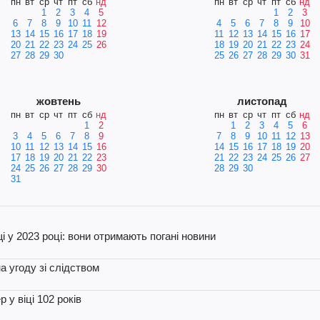
пн
вт
ср
чт
пт
сб
нд
пн
вт
ср
чт
пт
сб
нд
1
2
3
4
5
1
2
3
6
7
8
9
10
11
12
4
5
6
7
8
9
10
13
14
15
16
17
18
19
11
12
13
14
15
16
17
20
21
22
23
24
25
26
18
19
20
21
22
23
24
27
28
29
30
25
26
27
28
29
30
31
жовтень
листопад
пн
вт
ср
чт
пт
сб
нд
пн
вт
ср
чт
пт
сб
нд
1
2
1
2
3
4
5
6
3
4
5
6
7
8
9
7
8
9
10
11
12
13
10
11
12
13
14
15
16
14
15
16
17
18
19
20
17
18
19
20
21
22
23
21
22
23
24
25
26
27
24
25
26
27
28
29
30
28
29
30
31
і у 2023 році: вони отримають погані новини
а угоду зі слідством
у віці 102 років