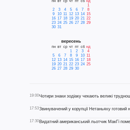
пн
вт
ср
чт
пт
сб
нд
1
2
3
4
5
6
7
8
9
10
11
12
13
14
15
16
17
18
19
20
21
22
23
24
25
26
27
28
29
30
31
вересень
пн
вт
ср
чт
пт
сб
нд
1
2
3
4
5
6
7
8
9
10
11
12
13
14
15
16
17
18
19
20
21
22
23
24
25
26
27
28
29
30
19:00
Чотири знаки зодіаку чекають великі труднощ
17:53
Звинувачений у корупції Нетаньяху готовий н
17:30
Видатний американський льотчик МакГі помер 