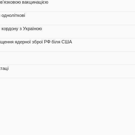
ов'язковою вакцинацією
 одноліткові
 кордону з Україною
міщення ядерної зброї РФ біля США
таці