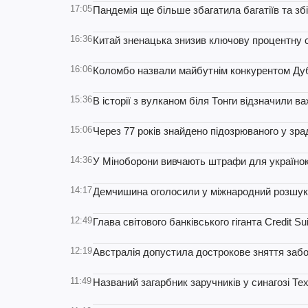
17:05
Пандемія ще більше збагатила багатіїв та зб
16:36
Китай зненацька знизив ключову процентну 
16:06
Коломбо назвали майбутнім конкурентом Дуба
15:36
В історії з вулканом біля Тонги відзначили в
15:06
Через 77 років знайдено підозрюваного у зра
14:36
У Міноборони вивчають штрафи для українок
14:17
Демчишина оголосили у міжнародний розшук
12:49
Глава світового банківського гіганта Credit S
12:19
Австралія допустила дострокове зняття заб
11:49
Названий загарбник заручників у синагозі Те