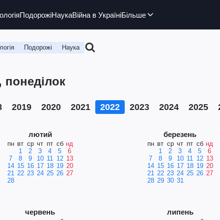
ологія
Подорожі
Наука
Війна в Україні
Більше
логія
Подорожі
Наука
, понеділок
8
2019
2020
2021
2022
2023
2024
2025
лютий
березень
пн
вт
ср
чт
пт
сб
нд
пн
вт
ср
чт
пт
сб
нд
1
2
3
4
5
6
1
2
3
4
5
6
7
8
9
10
11
12
13
7
8
9
10
11
12
13
14
15
16
17
18
19
20
14
15
16
17
18
19
20
21
22
23
24
25
26
27
21
22
23
24
25
26
27
28
28
29
30
31
червень
липень