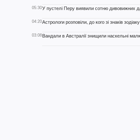
05:30
У пустелі Перу виявили сотню дивовижних д
04:20
Астрологи розповіли, до кого зі знаків зодіа
03:08
Вандали в Австралії знищили наскельні малю