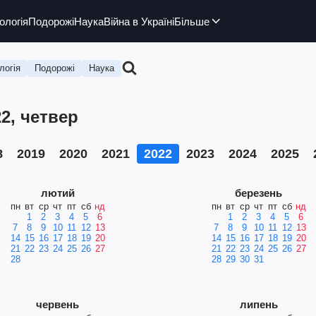
ологія
Подорожі
Наука
Війна в Україні
Більше
логія
Подорожі
Наука
2, четвер
8
2019
2020
2021
2022
2023
2024
2025
лютий
березень
пн
вт
ср
чт
пт
сб
нд
пн
вт
ср
чт
пт
сб
нд
1
2
3
4
5
6
1
2
3
4
5
6
7
8
9
10
11
12
13
7
8
9
10
11
12
13
14
15
16
17
18
19
20
14
15
16
17
18
19
20
21
22
23
24
25
26
27
21
22
23
24
25
26
27
28
28
29
30
31
червень
липень