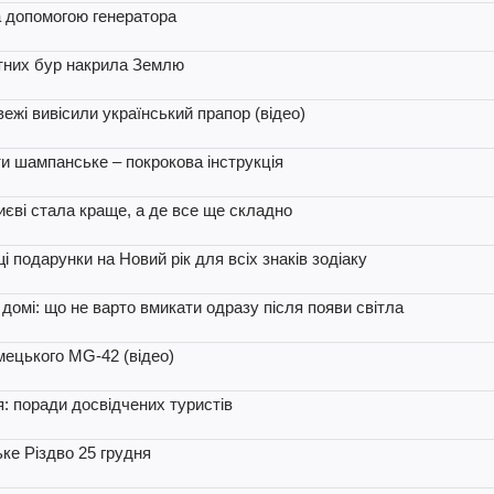
а допомогою генератора
ітних бур накрила Землю
ежі вивісили український прапор (відео)
ати шампанське – покрокова інструкція
Києві стала краще, а де все ще складно
 подарунки на Новий рік для всіх знаків зодіаку
домі: що не варто вмикати одразу після появи світла
мецького MG-42 (відео)
я: поради досвідчених туристів
ьке Різдво 25 грудня