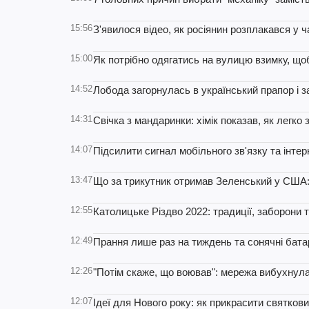
15:56
З'явилося відео, як росіянин розплакався у 
15:00
Як потрібно одягатись на вулицю взимку, що
14:52
Лобода загорнулась в український прапор і з
14:31
Свічка з мандаринки: хімік показав, як легк
14:07
Підсилити сигнал мобільного зв'язку та інтер
13:47
Що за трикутник отримав Зеленський у США:
12:55
Католицьке Різдво 2022: традиції, заборони т
12:49
Прання лише раз на тиждень та сонячні батар
12:26
"Потім скаже, що воював": мережа вибухнула
12:07
Ідеї для Нового року: як прикрасити святкови