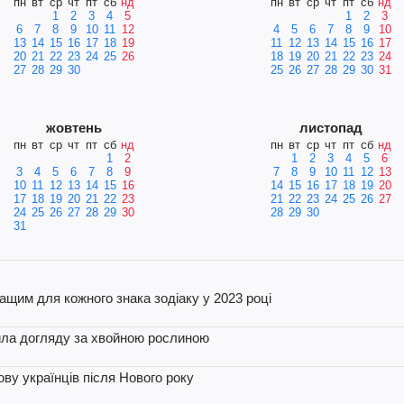
пн
вт
ср
чт
пт
сб
нд
пн
вт
ср
чт
пт
сб
нд
1
2
3
4
5
1
2
3
6
7
8
9
10
11
12
4
5
6
7
8
9
10
13
14
15
16
17
18
19
11
12
13
14
15
16
17
20
21
22
23
24
25
26
18
19
20
21
22
23
24
27
28
29
30
25
26
27
28
29
30
31
жовтень
листопад
пн
вт
ср
чт
пт
сб
нд
пн
вт
ср
чт
пт
сб
нд
1
2
1
2
3
4
5
6
3
4
5
6
7
8
9
7
8
9
10
11
12
13
10
11
12
13
14
15
16
14
15
16
17
18
19
20
17
18
19
20
21
22
23
21
22
23
24
25
26
27
24
25
26
27
28
29
30
28
29
30
31
ащим для кожного знака зодіаку у 2023 році
вила догляду за хвойною рослиною
ву українців після Нового року