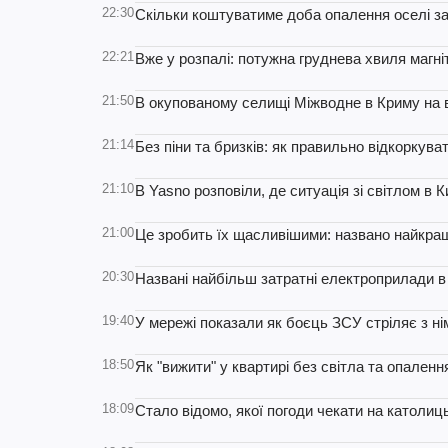
22:30
Скільки коштуватиме доба опалення оселі з
22:21
Вже у розпалі: потужна груднева хвиля магн
21:50
В окупованому селищі Міжводне в Криму на в
21:14
Без піни та бризків: як правильно відкоркув
21:10
В Yasno розповіли, де ситуація зі світлом в 
21:00
Це зробить їх щасливішими: названо найкращі
20:30
Названі найбільш затратні електроприлади в 
19:40
У мережі показали як боєць ЗСУ стріляє з ні
18:50
Як "вижити" у квартирі без світла та опаленн
18:09
Стало відомо, якої погоди чекати на католиц