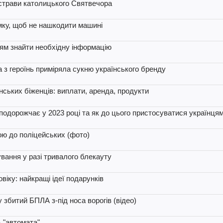
 страви католицького Святвечора
имку, щоб не нашкодити машині
цям знайти необхідну інформацію
на з героїнь приміряла сукню українського бренду
нських біженців: виплати, аренда, продукти
подорожчає у 2023 році та як до цього пристосуватися українця
ою до поліцейських (фото)
вання у разі тривалого блекауту
іку: найкращі ідеї подарунків
збитий БПЛА з-під носа ворогів (відео)
ь "автомата"