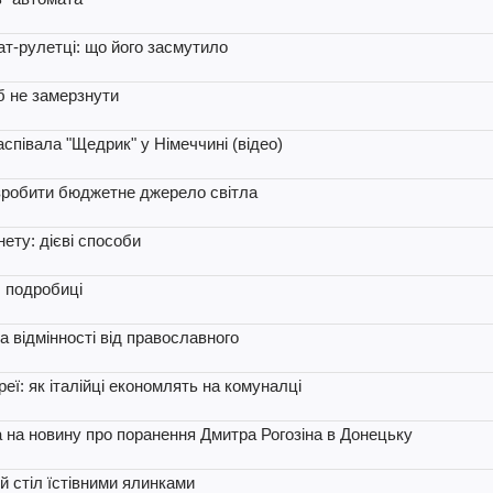
чат-рулетці: що його засмутило
б не замерзнути
аспівала "Щедрик" у Німеччині (відео)
о зробити бюджетне джерело світла
нету: дієві способи
 подробиці
а відмінності від православного
еї: як італійці економлять на комуналці
 на новину про поранення Дмитра Рогозіна в Донецьку
й стіл їстівними ялинками