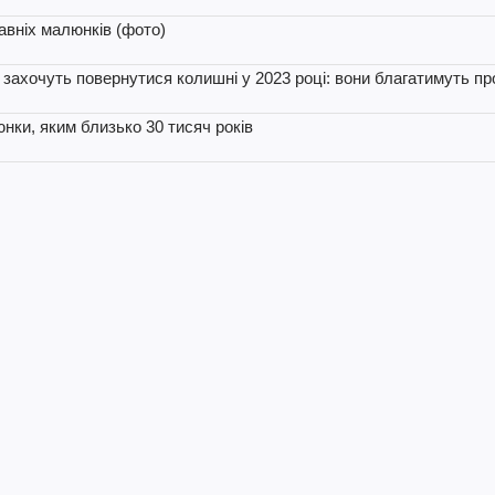
авніх малюнків (фото)
ку захочуть повернутися колишні у 2023 році: вони благатимуть п
нки, яким близько 30 тисяч років