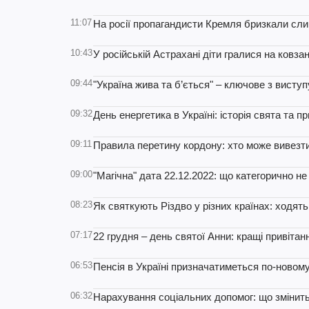
11:07
На росії пропагандисти Кремля бризкали сли
10:43
У російській Астрахані діти гралися на ковзан
09:44
"Україна жива та б’ється" – ключове з висту
09:32
День енергетика в Україні: історія свята та п
09:11
Правила перетину кордону: хто може вивезти
09:00
"Магічна" дата 22.12.2022: що категорично н
08:23
Як святкують Різдво у різних країнах: ходять 
07:17
22 грудня – день святої Анни: кращі привітанн
06:53
Пенсія в Україні призначатиметься по-новому
06:32
Нарахування соціальних допомог: що змінитьс