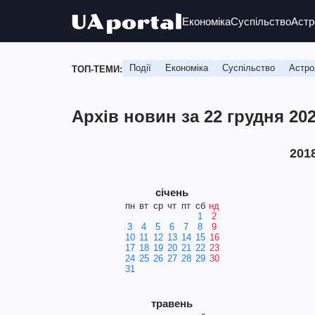
Економіка
Суспільство
Астр
Події
Економіка
Суспільство
Астро
ТОП-ТЕМИ:
Архів новин за 22 грудня 202
201
січень
пн
вт
ср
чт
пт
сб
нд
1
2
3
4
5
6
7
8
9
10
11
12
13
14
15
16
17
18
19
20
21
22
23
24
25
26
27
28
29
30
31
травень