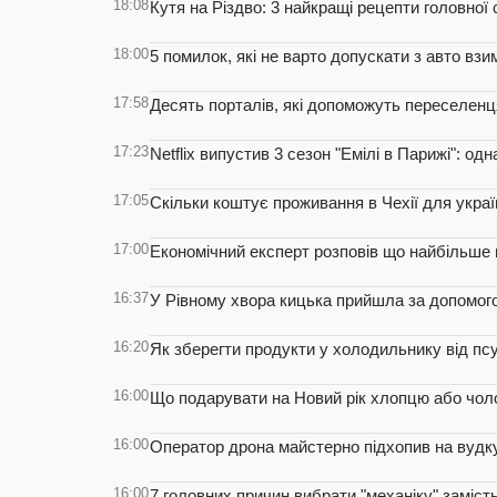
18:08
Кутя на Різдво: 3 найкращі рецепти головної
18:00
5 помилок, які не варто допускати з авто вз
17:58
Десять порталів, які допоможуть переселен
17:23
Netflix випустив 3 сезон "Емілі в Парижі": од
17:05
Скільки коштує проживання в Чехії для украї
17:00
Економічний експерт розповів що найбільше 
16:37
У Рівному хвора кицька прийшла за допомог
16:20
Як зберегти продукти у холодильнику від псу
16:00
Що подарувати на Новий рік хлопцю або чолов
16:00
Оператор дрона майстерно підхопив на вудку 
16:00
7 головних причин вибрати "механіку" заміст