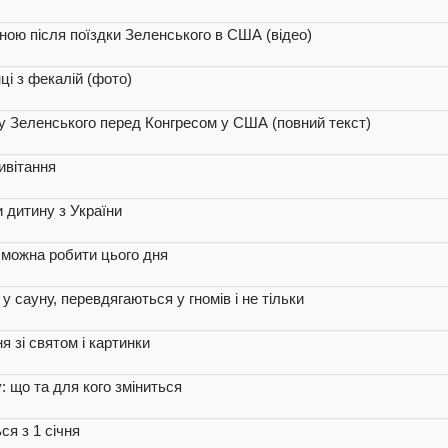
ною після поїздки Зеленського в США (відео)
ці з фекалій (фото)
пу Зеленського перед Конгресом у США (повний текст)
ривітання
 дитину з України
е можна робити цього дня
у сауну, перевдягаються у гномів і не тільки
я зі святом і картинки
: що та для кого зміниться
я з 1 січня