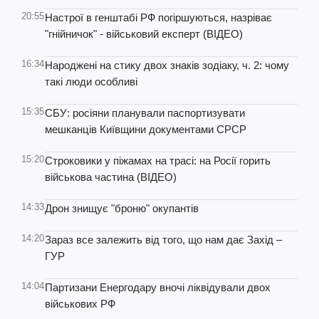
20:55
Настрої в генштабі РФ погіршуються, назріває
"гнійничок" - військовий експерт (ВІДЕО)
16:34
Народжені на стику двох знаків зодіаку, ч. 2: чому
такі люди особливі
15:35
СБУ: росіяни планували паспортизувати
мешканців Київщини документами СРСР
15:20
Строковики у піжамах на трасі: на Росії горить
військова частина (ВІДЕО)
14:33
Дрон знищує "броню" окупантів
14:20
Зараз все залежить від того, що нам дає Захід –
ГУР
14:04
Партизани Енергодару вночі ліквідували двох
військових РФ