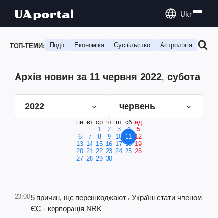
Ukr
Події
Економіка
Суспільство
Астрологія
Подо
ТОП-ТЕМИ:
Архів новин за 11 червня 2022, субота
2022
червень
пн
вт
ср
чт
пт
сб
нд
1
2
3
4
5
6
7
8
9
10
11
12
13
14
15
16
17
18
19
20
21
22
23
24
25
26
27
28
29
30
23:00
5 причин, що перешкоджають Україні стати членом
ЄС - корпорація NRK