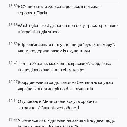
13:39
ВСУ виб'ють із Херсона російські війська, -
терорист Гіркін
13:13
Washington Post дізнався про нову траєкторію війни
в Україні: надія згасає
12:59
В Ірпені знайшли шанувальницю "руського миру",
яка мародерила разом із окупантами
12:42
"Геть з України, москаль некрасівий": Сердючка
несподівано заспівала хіт у метро
12:27
Координований за допомогою безпілотника удар
української артилерії по базі окупантів
12:14
Окупований Мелітополь хочуть зробити
"столицею" Запорізької області
11:55
У Зеленського відповіли на закиди Байдена щодо
ігнору інформації про війну з РФ