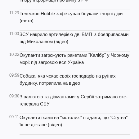
11:23
Телескоп Hubble зафіксував блукаючі чорні діри
(фото)
11:00
ЗСУ накрило артилерією дві БМП із боєприпасами
під Миколаївом (відео)
10:22
Окупанти загрожують ракетами "Калібр" у Чорному
морі: під загрозою вся Україна
09:59
Собака, яка чекає своїх господарів на руїнах
будинку, потрапила на відео
09:30
З валютою та діамантами: у Сербії затримано екс-
генерала СБУ
09:11
Окупанти їхали на "мотолизі" і гадали, що "Стугна"
їх не дістане (відео)