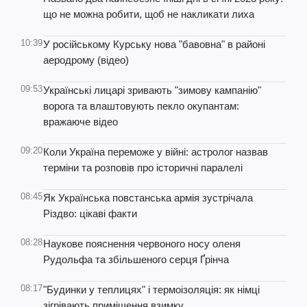
що не можна робити, щоб не накликати лиха
10:39
У російському Курську нова "бавовна" в районі
аеродрому (відео)
09:53
Українські лицарі зривають "зимову кампанію"
ворога та влаштовують пекло окупантам:
вражаюче відео
09:20
Коли Україна переможе у війні: астролог назвав
терміни та розповів про історичні паралелі
08:45
Як Українська повстанська армія зустрічала
Різдво: цікаві факти
08:28
Наукове пояснення червоного носу оленя
Рудольфа та збільшеного серця Ґрінча
08:17
"Будинки у теплицях" і термоізоляція: як німці
зігрівають приміщення взимку