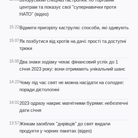
центрам та показує свої "супернавички проти
НАТО" (відео)
15:22
Відмити пригорілу каструлю: способи, які здивують
15:07
Як позбутися від кротів на дачі: прості та доступні
трюки
15:00
Два знаки зодіаку чекає фінансовий успіх до 1
січня 2023 року: вони отримають унікальний шанс
14:22
Чому під час свят не можна насідати на солодке:
поради дієтологині
14:01
2023 одразу накриє магнітними бурями: небезпечні
дати січня
13:57
Жінкам загиблих "днрівців" до свят видали
продукти у чорних пакетах (відео)