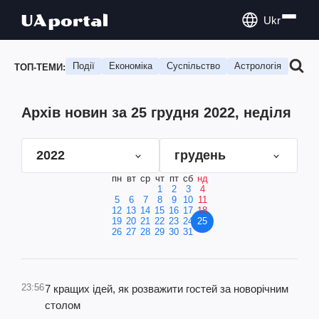
Ukr
Події
Економіка
Суспільство
Астрологія
Подо
ТОП-ТЕМИ:
Архів новин за 25 грудня 2022, неділя
2022
грудень
пн
вт
ср
чт
пт
сб
нд
1
2
3
4
5
6
7
8
9
10
11
12
13
14
15
16
17
18
19
20
21
22
23
24
25
26
27
28
29
30
31
23:56
7 кращих ідей, як розважити гостей за новорічним
столом