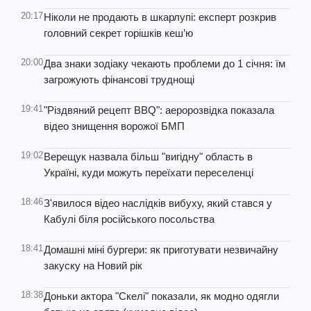
20:17
Ніколи не продають в шкарлупі: експерт розкрив
головний секрет горішків кеш’ю
20:00
Два знаки зодіаку чекають проблеми до 1 січня: їм
загрожують фінансові труднощі
19:41
"Різдвяний рецепт BBQ": аеророзвідка показала
відео знищення ворожої БМП
19:02
Верещук назвала більш "вигідну" область в
Україні, куди можуть переїхати переселенці
18:46
З'явилося відео наслідків вибуху, який стався у
Кабулі біля російського посольства
18:41
Домашні міні бургери: як приготувати незвичайну
закуску на Новий рік
18:38
Доньки актора "Скелі" показали, як модно одягли