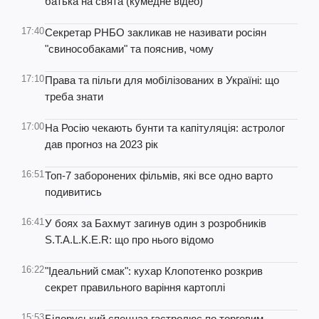
батька на свята (кумедне відео)
17:40
Секретар РНБО закликав не називати росіян
"свинособаками" та пояснив, чому
17:10
Права та пільги для мобілізованих в Україні: що
треба знати
17:00
На Росію чекають бунти та капітуляція: астролог
дав прогноз на 2023 рік
16:51
Топ-7 заборонених фільмів, які все одно варто
подивитись
16:41
У боях за Бахмут загинув один з розробників
S.T.A.L.K.E.R: що про нього відомо
16:22
"Ідеальний смак": кухар Клопотенко розкрив
секрет правильного варіння картоплі
15:53
Білоруський спецназ гастролює по торговим