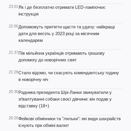
23:01
Як і де безплатно отримати LED-лампочки:
інструкція
22:00
Допоможуть притягти щастя та удачу: найкращі
дати для весіль у 2023 році за місячним
календарем
21:37
Пів мільйона українців отримають грошову
допомогу до новорічних свят
21:28
Стало відомо, чи скасують комендантську годину
в новорічну ніч
20:30
Радника президента Шрі-Ланки звинуватили у
зґвалтуванні собаки своєї дівчини: він подав у
відставку (18+)
20:20
Фейкові обмінники та "ляльки": які види шахрайств
існують при обміні валют