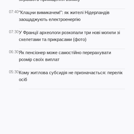
07:40
"Клацни вимикачем!": як жителі Нідерландів
заощаджують електроенергію
07:30
У Франції археологи розкопали три нові могили зі
скелетами та прикрасами (фото)
06:30
Як пенсіонер може самостійно перерахувати
розмір своїх виплат
05:30
Кому житлова субсидія не призначається: перелік
осіб