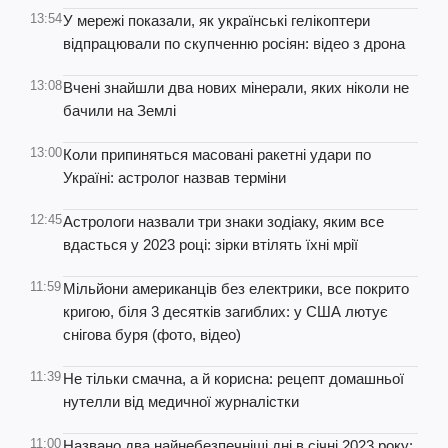
13:54
У мережі показали, як українські гелікоптери
відпрацювали по скупченню росіян: відео з дрона
13:08
Вчені знайшли два нових мінерали, яких ніколи не
бачили на Землі
13:00
Коли припиняться масовані ракетні удари по
Україні: астролог назвав терміни
12:45
Астрологи назвали три знаки зодіаку, яким все
вдасться у 2023 році: зірки втілять їхні мрії
11:59
Мільйони американців без електрики, все покрито
кригою, біля 3 десятків загиблих: у США лютує
снігова буря (фото, відео)
11:39
Не тільки смачна, а й корисна: рецепт домашньої
нутелли від медичної журналістки
11:00
Названо два найнебезпечніші дні в січні 2023 року: