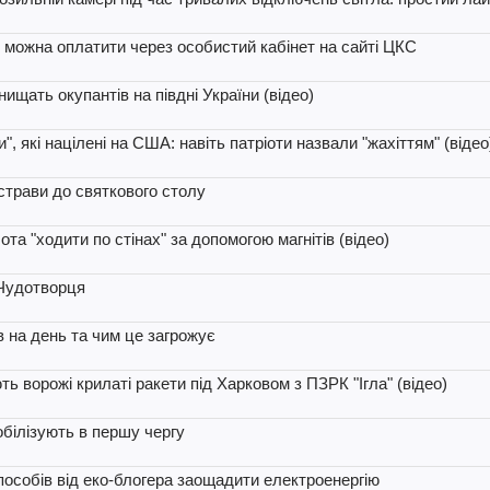
і можна оплатити через особистий кабінет на сайті ЦКС
нищать окупантів на півдні України (відео)
, які націлені на США: навіть патріоти назвали "жахіттям" (відео
 страви до святкового столу
та "ходити по стінах" за допомогою магнітів (відео)
 Чудотворця
 на день та чим це загрожує
ть ворожі крилаті ракети під Харковом з ПЗРК "Ігла" (відео)
обілізують в першу чергу
способів від еко-блогера заощадити електроенергію