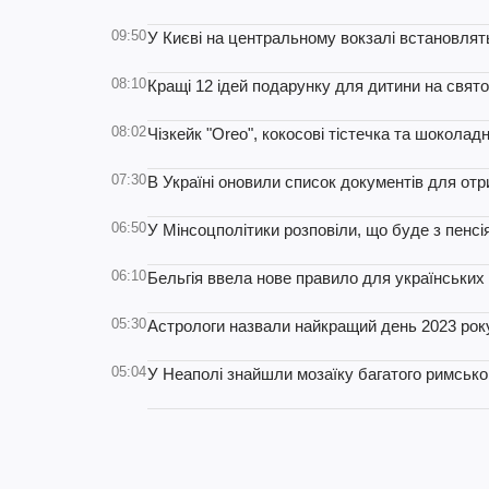
09:50
У Києві на центральному вокзалі встановлять
08:10
Кращі 12 ідей подарунку для дитини на свят
08:02
Чізкейк "Oreo", кокосові тістечка та шоколад
07:30
В Україні оновили список документів для отр
06:50
У Мінсоцполітики розповіли, що буде з пенсі
06:10
Бельгія ввела нове правило для українських 
05:30
Астрологи назвали найкращий день 2023 року 
05:04
У Неаполі знайшли мозаїку багатого римсько