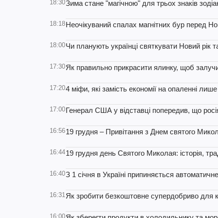
18:30
Зима стане "магічною" для трьох знаків зодіак
18:18
Неочікуваний спалах магнітних бур перед Но
18:00
Чи планують українці святкувати Новий рік т
17:30
Як правильно прикрасити ялинку, щоб залучи
17:20
4 міфи, які замість економії на опаленні лиш
17:00
Генерал США у відставці попередив, що росі
16:56
19 грудня – Привітання з Днем святого Микол
16:44
19 грудня день Святого Миколая: історія, тр
16:40
З 1 січня в Україні припиняється автоматич
16:31
Як зробити безкоштовне супердобриво для кі
16:00
Як зберегти продукти в холодильнику та мор