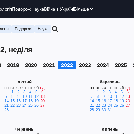
ологія
Подорожі
Наука
Війна в Україні
Більше
логія
Подорожі
Наука
2, неділя
8
2019
2020
2021
2022
2023
2024
2025
лютий
березень
пн
вт
ср
чт
пт
сб
нд
пн
вт
ср
чт
пт
сб
нд
1
2
3
4
5
6
1
2
3
4
5
6
7
8
9
10
11
12
13
7
8
9
10
11
12
13
14
15
16
17
18
19
20
14
15
16
17
18
19
20
21
22
23
24
25
26
27
21
22
23
24
25
26
27
28
28
29
30
31
червень
липень