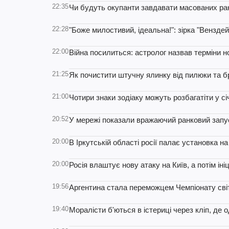
22:35
Чи будуть окупанти завдавати масованих рак
22:28
"Боже милостивий, ідеальна!": зірка "Вензде
22:00
Війна посилиться: астролог назвав терміни нов
21:25
Як почистити штучну ялинку від пилюки та 
21:00
Чотири знаки зодіаку можуть розбагатіти у сі
20:52
У мережі показали вражаючий ранковий запус
20:00
В Іркутській області росії палає установка н
20:00
Росія влаштує нову атаку на Київ, а потім ін
19:56
Аргентина стала переможцем Чемпіонату світ
19:40
Моралісти б'ються в істериці через кліп, де