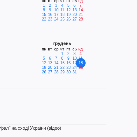
пн
вт
ср
чт
пт
сб
нд
1
2
3
4
5
6
7
8
9
10
11
12
13
14
15
16
17
18
19
20
21
22
23
24
25
26
27
28
грудень
пн
вт
ср
чт
пт
сб
нд
1
2
3
4
5
6
7
8
9
10
11
12
13
14
15
16
17
18
19
20
21
22
23
24
25
26
27
28
29
30
31
ал" на сході України (відео)