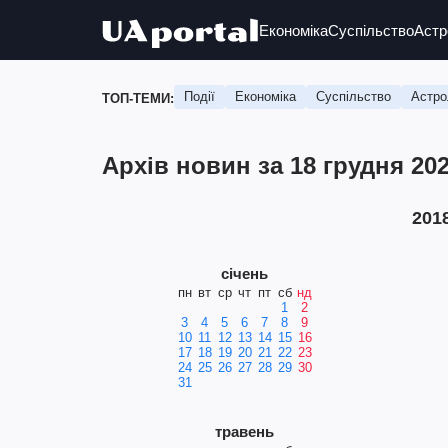
Економіка
Суспільство
Астр
Події
Економіка
Суспільство
Астро
ТОП-ТЕМИ:
Архів новин за 18 грудня 202
201
січень
пн
вт
ср
чт
пт
сб
нд
1
2
3
4
5
6
7
8
9
10
11
12
13
14
15
16
17
18
19
20
21
22
23
24
25
26
27
28
29
30
31
травень