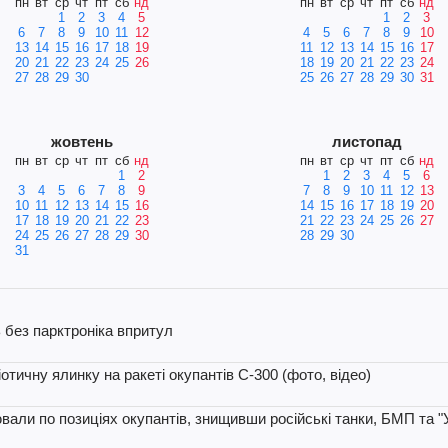
пн
вт
ср
чт
пт
сб
нд
пн
вт
ср
чт
пт
сб
нд
1
2
3
4
5
1
2
3
6
7
8
9
10
11
12
4
5
6
7
8
9
10
13
14
15
16
17
18
19
11
12
13
14
15
16
17
20
21
22
23
24
25
26
18
19
20
21
22
23
24
27
28
29
30
25
26
27
28
29
30
31
жовтень
листопад
пн
вт
ср
чт
пт
сб
нд
пн
вт
ср
чт
пт
сб
нд
1
2
1
2
3
4
5
6
3
4
5
6
7
8
9
7
8
9
10
11
12
13
10
11
12
13
14
15
16
14
15
16
17
18
19
20
17
18
19
20
21
22
23
21
22
23
24
25
26
27
24
25
26
27
28
29
30
28
29
30
31
 без парктроніка впритул
ичну ялинку на ракеті окупантів С-300 (фото, відео)
али по позиціях окупантів, знищивши російські танки, БМП та "Ур