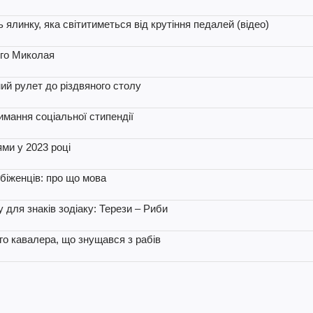
 ялинку, яка світитиметься від крутіння педалей (відео)
ого Миколая
ний рулет до різдвяного столу
имання соціальної стипендії
ями у 2023 році
біженців: про що мова
для знаків зодіаку: Терези – Риби
го кавалера, що знущався з рабів