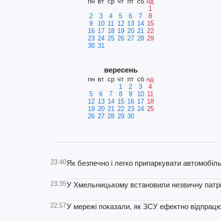
пн
вт
ср
чт
пт
сб
нд
1
2
3
4
5
6
7
8
9
10
11
12
13
14
15
16
17
18
19
20
21
22
23
24
25
26
27
28
29
30
31
вересень
пн
вт
ср
чт
пт
сб
нд
1
2
3
4
5
6
7
8
9
10
11
12
13
14
15
16
17
18
19
20
21
22
23
24
25
26
27
28
29
30
23:40
Як безпечно і легко припаркувати автомобіль
23:35
У Хмельницькому встановили незвичну патріот
22:57
У мережі показали, як ЗСУ ефектно відпрацюв