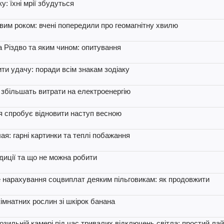
у: їхні мрії збудуться
вим роком: вчені попередили про геомагнітну хвилю
а Різдво та яким чином: опитування
ти удачу: поради всім знакам зодіаку
е збільшать витрати на електроенергію
я спробує відновити наступ весною
ая: гарні картинки та теплі побажання
адиції та що не можна робити
не нарахування соцвиплат деяким пільговикам: як продовжити
мнатних рослин зі шкірок банана
озильній камері під час тривалих відключень світла: простий ла