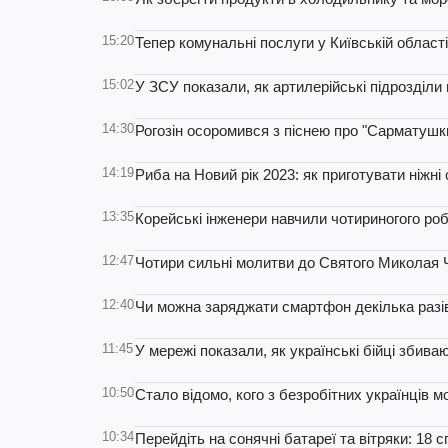
15:20
Тепер комунальні послуги у Київській област
15:02
У ЗСУ показали, як артилерійські підрозділи 
14:30
Рогозін осоромився з піснею про "Сарматушки"
14:19
Риба на Новий рік 2023: як приготувати ніжні
13:35
Корейські інженери навчили чотириногого робо
12:47
Чотири сильні молитви до Святого Миколая
12:40
Чи можна заряджати смартфон декілька разів
11:45
У мережі показали, як українські бійці збиваю
10:50
Стало відомо, кого з безробітних українців м
10:34
Перейдіть на сонячні батареї та вітряки: 18 