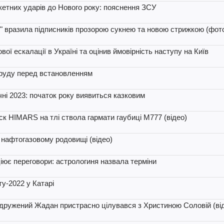
етних ударів до Нового року: пояснення ЗСУ
й" вразила підписників прозорою сукнею та новою стрижкою (фот
ої ескалації в Україні та оцінив ймовірність наступу на Київ
бруду перед встановленням
чні 2023: початок року виявиться казковим
к HIMARS на тлі ствола гармати гаубиці М777 (відео)
а нафтогазовому родовищі (відео)
іціює переговори: астрологиня назвала терміни
у-2022 у Катарі
 одружений Жадан пристрасно цілувався з Христиною Соловій (ві