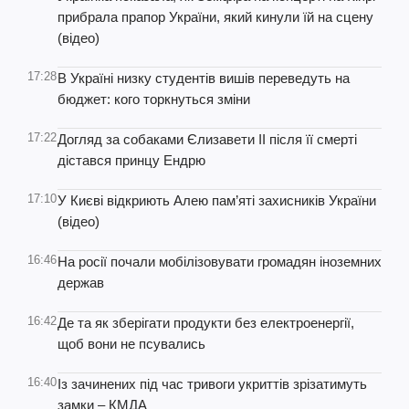
прибрала прапор України, який кинули їй на сцену
(відео)
17:28
В Україні низку студентів вишів переведуть на
бюджет: кого торкнуться зміни
17:22
Догляд за собаками Єлизавети II після її смерті
дістався принцу Ендрю
17:10
У Києві відкриють Алею пам’яті захисників України
(відео)
16:46
На росії почали мобілізовувати громадян іноземних
держав
16:42
Де та як зберігати продукти без електроенергії,
щоб вони не псувались
16:40
Із зачинених під час тривоги укриттів зрізатимуть
замки – КМДА