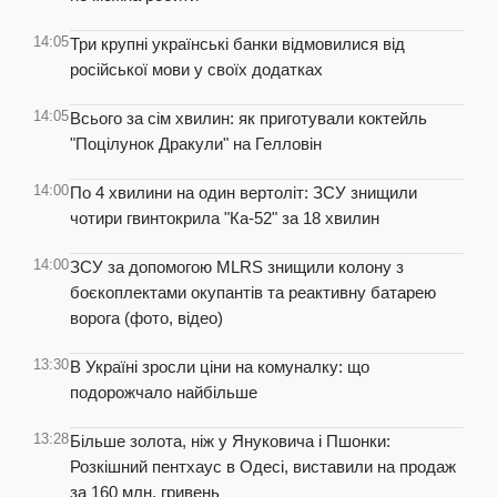
14:05
Три крупні українські банки відмовилися від
російської мови у своїх додатках
14:05
Всього за сім хвилин: як приготували коктейль
"Поцілунок Дракули" на Гелловін
14:00
По 4 хвилини на один вертоліт: ЗСУ знищили
чотири гвинтокрила "Ка-52" за 18 хвилин
14:00
ЗСУ за допомогою MLRS знищили колону з
боєкоплектами окупантів та реактивну батарею
ворога (фото, відео)
13:30
В Україні зросли ціни на комуналку: що
подорожчало найбільше
13:28
Більше золота, ніж у Януковича і Пшонки:
Розкішний пентхаус в Одесі, виставили на продаж
за 160 млн. гривень