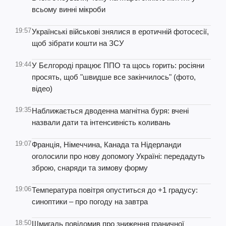
всьому винні мікроби
19:57
Українські військові знялися в еротичній фотосесії,
щоб зібрати кошти на ЗСУ
19:44
У Бєлгороді працює ППО та щось горить: росіяни
просять, щоб "швидше все закінчилось" (фото,
відео)
19:35
Наближається дводенна магнітна буря: вчені
назвали дати та інтенсивність коливань
19:07
Франція, Німеччина, Канада та Нідерланди
оголосили про нову допомогу Україні: передадуть
зброю, снаряди та зимову форму
19:06
Температура повітря опуститься до +1 градусу:
синоптики – про погоду на завтра
18:50
Шмигаль повідомив про зниження граничної