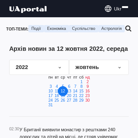
Ukr
Події
Економіка
Суспільство
Астрологія
Подо
ТОП-ТЕМИ:
Архів новин за 12 жовтня 2022, середа
2022
жовтень
пн
вт
ср
чт
пт
сб
нд
1
2
3
4
5
6
7
8
9
10
11
12
13
14
15
16
17
18
19
20
21
22
23
24
25
26
27
28
29
30
31
02:30
У Британії виявили монастир з рештками 240
дорослих та дітей на місці, де стояв універмаг