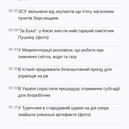
09:30
ЗСУ звільнили від окупантів ще п’ять населених
пунктів Херсонщини
09:09
"За Бука": у Києві знесли найстаріший пам'ятник
Пушкіну (фото)
06:40
У Мінреінтеграції розповіли, що робити при
зникненні світла, води та газу
06:30
В Іспанії продовжили безкоштовний проїзд для
українців на рік
05:50
В Україні спростили процедуру отримання субсидії
для безробітних
05:15
У Туреччині в стародавній церкві на дні озера
знайшли унікальні артефакти (фото)