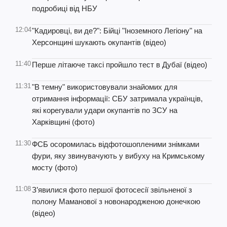
подробиці від НБУ
12:04
"Кадировці, ви де?": Бійці "Іноземного Легіону" на
Херсонщині шукають окупантів (відео)
11:40
Перше літаюче таксі пройшло тест в Дубаї (відео)
11:31
"В темну" використовували знайомих для
отримання інформації: СБУ затримала українців,
які корегували удари окупантів по ЗСУ на
Харківщині (фото)
11:30
ФСБ осоромилась відфотошопленими знімками
фури, яку звинувачують у вибуху на Кримському
мосту (фото)
11:08
З’явилися фото першої фотосесії звільненої з
полону Маманової з новонародженою донечкою
(відео)