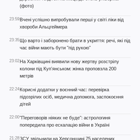
(фото)
23:59
Вчені успішно випробували перші у світі ліки від
хвороби Альцгеймера
23:35
Що варто і заборонено брати в укриття: речі, які під
час війни мають бути "під рукою"
23:02
На Харківщині виявили нову жертву розстрілу
колони під Куп'янськом: жінка проповзла 200
метрів
22:24
Корисні додатки у воєнний час: перевірка
підозрілих осіб, медична допомога, заспокоєння
дітей
22:00
"Переговорів ніяких не буде": астрологиня
попередила про ескалацію війни в Україні
21:28
ЗСУ звільнили на Херсонщині 75 населених