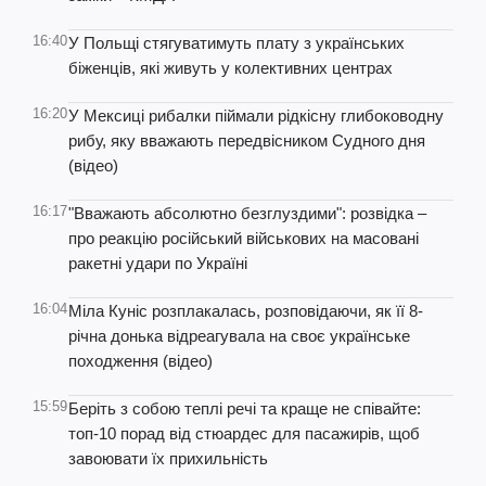
16:40
У Польщі стягуватимуть плату з українських
біженців, які живуть у колективних центрах
16:20
У Мексиці рибалки піймали рідкісну глибоководну
рибу, яку вважають передвісником Судного дня
(відео)
16:17
"Вважають абсолютно безглуздими": розвідка –
про реакцію російський військових на масовані
ракетні удари по Україні
16:04
Міла Куніс розплакалась, розповідаючи, як її 8-
річна донька відреагувала на своє українське
походження (відео)
15:59
Беріть з собою теплі речі та краще не співайте:
топ-10 порад від стюардес для пасажирів, щоб
завоювати їх прихильність