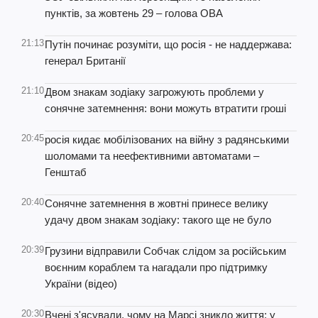
пунктів, за жовтень 29 – голова ОВА
21:13
Путін починає розуміти, що росія - не наддержава:
генерал Британії
21:10
Двом знакам зодіаку загрожують проблеми у
сонячне затемнення: вони можуть втратити гроші
20:45
росія кидає мобілізованих на війну з радянськими
шоломами та неефективними автоматами –
Генштаб
20:40
Сонячне затемнення в жовтні принесе велику
удачу двом знакам зодіаку: такого ще не було
20:39
Грузини відправили Собчак слідом за російським
воєнним кораблем та нагадали про підтримку
України (відео)
20:30
Вчені з'ясували, чому на Марсі зникло життя: у