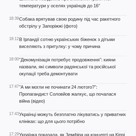
температури у оселях українців до 16°
18:39
Собака врятував свою родину під час ракетного
обстрілу у Запоріжжі (фото)
18:12
В Ірландії сотню українських біженок з дітьми
виселяють з притулку: у чому причина
18:00
"Декомунізація потребує продовження": кияни
назвали, які символи радянської та російської
окупації треба демонтувати
17:47
"А ми могли не починати 24 лютого?":
Пропагандист Соловйов жалкує, що почалася
війна (відео)
17:43
Українці можуть безплатно лікуватись у приватних
клініках: що для цього потрібно
17:29
Українка показала, як Земфіра на концерті на Кіпрі