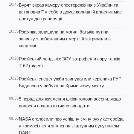
10:45
Бурят вкрав камеру спостереження з України та
встановив її у себе в дома: колишній власник має
доступ до трансляції
10:35
Росіянка залишила на могилі батьків путіна
записку з побажанням смерті: її затримали в
квартирі
10:28
Російський ленд-ліз: ЗСУ затрофеїли пару танків
Т-62 (відео)
10:25
Російські спецслужби звинуватили керівника ГУР
Буданова у вибуху на Кримському мосту
09:55
5 порад для живлення шкіри голови восени, якщо
волосся почало активно випадати
09:50
NASA оголосили про успішну зміну руху астероїда
у космосі після зіткнення зі штучним супутником
DART