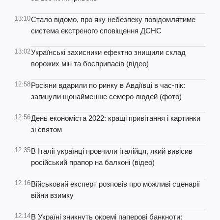
13:10
Стало відомо, про яку небезпеку повідомлятиме
система екстреного сповіщення ДСНС
13:02
Українські захисники ефектно знищили склад
ворожих мін та боєприпасів (відео)
12:58
Росіяни вдарили по ринку в Авдіївці в час-пік:
загинули щонайменше семеро людей (фото)
12:56
День економіста 2022: кращі привітання і картинки
зі святом
12:35
В Італії українці провчили італійця, який вивісив
російський прапор на балконі (відео)
12:16
Військовий експерт розповів про можливі сценарії
війни взимку
12:14
В Україні зникнуть окремі паперові банкноти: