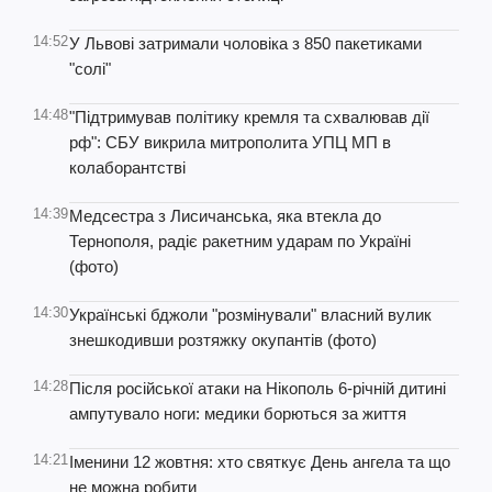
14:52
У Львові затримали чоловіка з 850 пакетиками
"солі"
14:48
"Підтримував політику кремля та схвалював дії
рф": СБУ викрила митрополита УПЦ МП в
колаборантстві
14:39
Медсестра з Лисичанська, яка втекла до
Тернополя, радіє ракетним ударам по Україні
(фото)
14:30
Українські бджоли "розмінували" власний вулик
знешкодивши розтяжку окупантів (фото)
14:28
Після російської атаки на Нікополь 6-річній дитині
ампутувало ноги: медики борються за життя
14:21
Іменини 12 жовтня: хто святкує День ангела та що
не можна робити