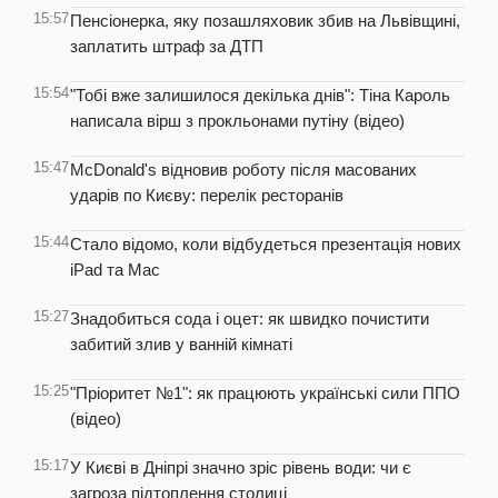
15:57
Пенсіонерка, яку позашляховик збив на Львівщині,
заплатить штраф за ДТП
15:54
"Тобі вже залишилося декілька днів": Тіна Кароль
написала вірш з прокльонами путіну (відео)
15:47
McDonald's відновив роботу після масованих
ударів по Києву: перелік ресторанів
15:44
Стало відомо, коли відбудеться презентація нових
iPad та Mac
15:27
Знадобиться сода і оцет: як швидко почистити
забитий злив у ванній кімнаті
15:25
"Пріоритет №1": як працюють українські сили ППО
(відео)
15:17
У Києві в Дніпрі значно зріс рівень води: чи є
загроза підтоплення столиці