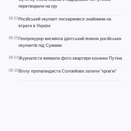
перетворили на гру
09:53
Російський окупант поскаржився знайомим на
втрати в Україні
09:25
Генпрокурор висміяла ідіотський вчинок російських
окупантів під Сумами
08:53
Журналісти виявили фото квартири коханки Путіна
08:10
Віллу пропагандиста Соловйова залили "кров'ю"