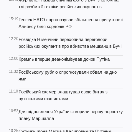
тлі розбитої техніки російських окупантів
15:19
Генсек НАТО спрогнозував збільшення присутності
Альянсу біля кордонів РФ
12:20
Розвідка Німеччини перехопила переговори
російських окупантів про вбивства мешканців Бучі
12:00
Кремль вперше деанонімізував дочок Путіна
11:32
Російському рублю спрогнозували обвал на дно
ями
11:10
Російський ексмер влаштував свою битву з
путінськими фашистами
10:53
Для відновлення України створили першу чернетку
плану Маршалла
10:25
Сутичку Ілона Маска з Кадировим та Путіним