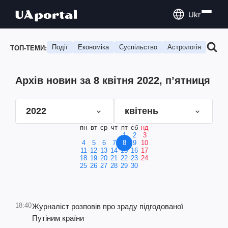
Ukr
Події
Економіка
Суспільство
Астрологія
Подо
ТОП-ТЕМИ:
Архів новин за 8 квітня 2022, п’ятниця
2022
квітень
пн
вт
ср
чт
пт
сб
нд
1
2
3
4
5
6
7
8
9
10
11
12
13
14
15
16
17
18
19
20
21
22
23
24
25
26
27
28
29
30
18:40
Журналіст розповів про зраду підгодованої
Путіним країни