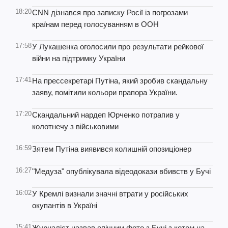
18:20
CNN дізнався про записку Росії із погрозами
країнам перед голосуванням в ООН
17:58
У Лукашенка оголосили про результати рейкової
війни на підтримку України
17:41
На прессекретарі Путіна, який зробив скандальну
заяву, помітили кольори прапора України.
17:20
Скандальний нардеп Юрченко потрапив у
колотнечу з військовими
16:59
Зятем Путіна виявився колишній опозиціонер
16:27
"Медуза" опублікувала відеодокази вбивств у Бучі
16:02
У Кремлі визнали значні втрати у російських
окупантів в Україні
15:41
Журналіст назвав епічним фото з Бучі з котом на