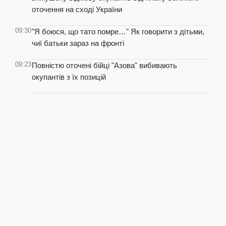
оточення на сході України
09:30
"Я боюся, що тато помре…" Як говорити з дітьми,
чиї батьки зараз на фронті
09:23
Повністю оточені бійці "Азова" вибивають
окупантів з їх позицій