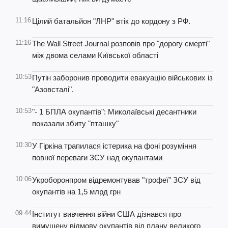
11:16
Цілий батальйон "ЛНР" втік до кордону з РФ.
11:16
The Wall Street Journal розповів про "дорогу смерті"
між двома селами Київської області
10:53
Путін заборонив проводити евакуацію військових із
"Азовсталі".
10:53
"- 1 БПЛА окупантів": Миколаївські десантники
показали збиту "пташку"
10:30
У Гіркіна трапилася істерика на фоні розуміння
повної переваги ЗСУ над окупантами
10:06
Укроборонпром відремонтував "трофеї" ЗСУ від
окупантів на 1,5 млрд грн
09:44
Інститут вивчення війни США дізнався про
вимушену відмову окупантів від плану великого