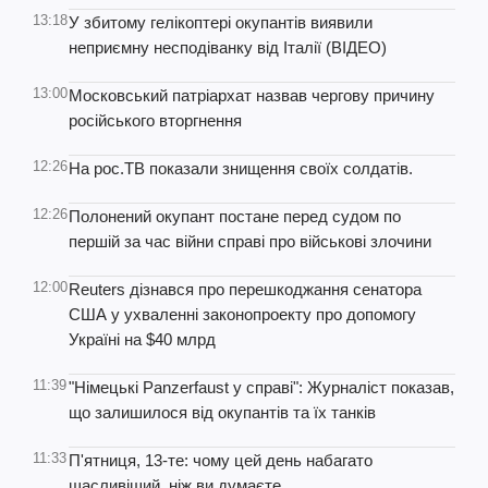
13:18
У збитому гелікоптері окупантів виявили
неприємну несподіванку від Італії (ВІДЕО)
13:00
Московський патріархат назвав чергову причину
російського вторгнення
12:26
На рос.ТВ показали знищення своїх солдатів.
12:26
Полонений окупант постане перед судом по
першій за час війни справі про військові злочини
12:00
Reuters дізнався про перешкоджання сенатора
США у ухваленні законопроекту про допомогу
Україні на $40 млрд
11:39
"Німецькі Panzerfaust у справі": Журналіст показав,
що залишилося від окупантів та їх танків
11:33
П'ятниця, 13-те: чому цей день набагато
щасливіший, ніж ви думаєте