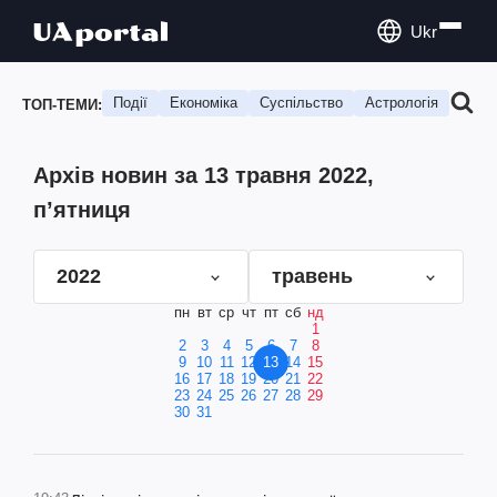
Ukr
Події
Економіка
Суспільство
Астрологія
Подо
ТОП-ТЕМИ:
Архів новин за 13 травня 2022,
п’ятниця
2022
травень
пн
вт
ср
чт
пт
сб
нд
1
2
3
4
5
6
7
8
9
10
11
12
13
14
15
16
17
18
19
20
21
22
23
24
25
26
27
28
29
30
31