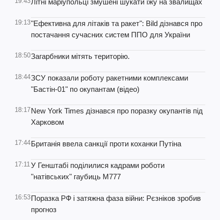
19:43
Літні маріупольці змушені шукати їжу на звалищах
19:13
"Ефективна для літаків та ракет": Bild дізнався про
постачання сучасних систем ППО для України
18:50
Загарбники мітять територію.
18:44
ЗСУ показали роботу ракетними комплексами
"Бастін-01" по окупантам (відео)
18:17
New York Times дізнався про поразку окупантів під
Харковом
17:44
Британія ввела санкції проти коханки Путіна
17:11
У Генштабі поділилися кадрами роботи
"натівських" гаубиць М777
16:53
Поразка РФ і затяжна фаза війни: Рєзніков зробив
прогноз