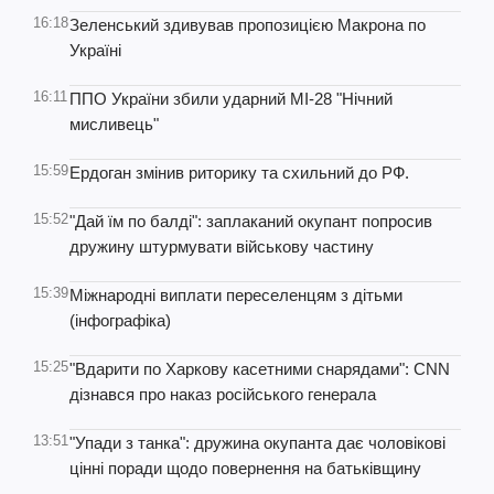
16:18
Зеленський здивував пропозицією Макрона по
Україні
16:11
ППО України збили ударний МІ-28 "Нічний
мисливець"
15:59
Ердоган змінив риторику та схильний до РФ.
15:52
"Дай їм по балді": заплаканий окупант попросив
дружину штурмувати військову частину
15:39
Міжнародні виплати переселенцям з дітьми
(інфографіка)
15:25
"Вдарити по Харкову касетними снарядами": CNN
дізнався про наказ російського генерала
13:51
"Упади з танка": дружина окупанта дає чоловікові
цінні поради щодо повернення на батьківщину