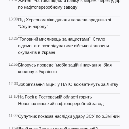
Жителі Ростова підняли паніку в мережі через удар
по нафтопереробному заводу
13:30
Під Херсоном ліквідували нардепа-зрадника зі
"Слуги народу"
13:25
"Головний мисливець за нацистами": Стало
відомо, хто розслідуватиме військові злочини
окупантів в Україні
12:55
Білорусь проведе "мобілізаційні навчання" біля
кордону з Україною
12:03
Зобов'язання міцні: у НАТО воюватимуть за Литву
11:10
На Росії в Ростовській області горить
Новошахтинський нафтопереробний завод
11:09
Супутник показав наслідки удару ЗСУ по о.Зміїний
10:59
Який знак Зодіаку самий саркастичний?