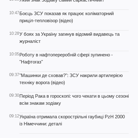
10:47
Боєць ЗСУ показав як працює коліматорний
приціл-тепловізор (відео)
10:28
У боях за Україну загинув відомий видавець та
журналіст
10:05
Роботу в нафтопереробній сфері зупинено -
"Нафтогаз"
09:37
"Машинки де сховав?": ЗСУ накрили артилерією
техніку ворога (відео)
09:30
Період Рака в гороскопі: чого чекати в цьому сезоні
всім знакам зодіаку
09:12
Україна отримала скорострільні гаубиці PzH 2000
із Німеччини: деталі