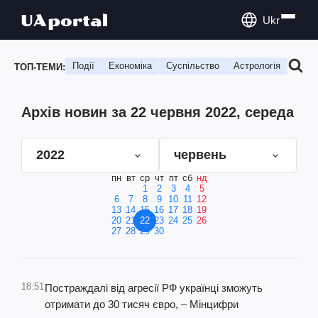
Ukr
Події
Економіка
Суспільство
Астрологія
Подо
ТОП-ТЕМИ:
Архів новин за 22 червня 2022, середа
2022
червень
пн
вт
ср
чт
пт
сб
нд
1
2
3
4
5
6
7
8
9
10
11
12
13
14
15
16
17
18
19
20
21
22
23
24
25
26
27
28
29
30
18:51
Постраждалі від агресії РФ українці зможуть
отримати до 30 тисяч євро, – Мінцифри