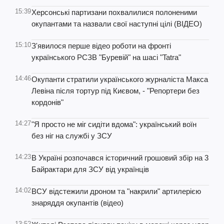
15:39
Херсонські партизани похвалилися полоненими
окупантами та назвали свої наступні цілі (ВІДЕО)
15:10
З'явилося перше відео роботи на фронті
українського РСЗВ "Буревій" на шасі "Tatra"
14:46
Окупанти стратили українського журналіста Макса
Левіна після тортур під Києвом, - "Репортери без
кордонів"
14:27
"Я просто не міг сидіти вдома": український воїн
без ніг на службі у ЗСУ
14:23
В Україні розпочався історичний грошовий збір на 3
Байрактари для ЗСУ від українців
14:02
ВСУ відстежили дроном та "накрили" артилерією
знаряддя окупантів (відео)
13:52