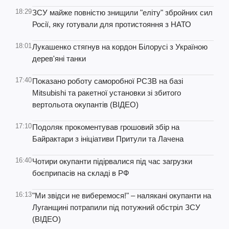
18:29
ЗСУ майже повністю знищили "еліту" збройних сил
Росії, яку готували для протистояння з НАТО
18:01
Лукашенко стягнув на кордон Білорусі з Україною
дерев'яні танки
17:40
Показано роботу саморобної РСЗВ на базі
Mitsubishi та ракетної установки зі збитого
вертольота окупантів (ВІДЕО)
17:10
Подоляк прокоментував грошовий збір на
Байрактари з ініціативи Притули та Лачена
16:40
Чотири окупанти підірвалися під час загрузки
боєприпасів на складі в РФ
16:13
"Ми звідси не виберемося!" – налякані окупанти на
Луганщині потрапили під потужний обстріл ЗСУ
(ВІДЕО)