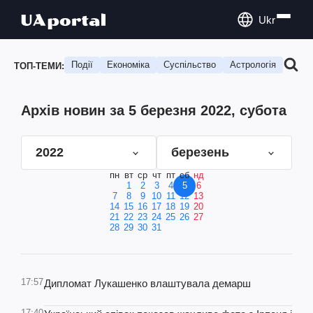
Ukr
Події
Економіка
Суспільство
Астрологія
Подо
ТОП-ТЕМИ:
Архів новин за 5 березня 2022, субота
2022
березень
пн
вт
ср
чт
пт
сб
нд
1
2
3
4
5
6
7
8
9
10
11
12
13
14
15
16
17
18
19
20
21
22
23
24
25
26
27
28
29
30
31
17:57
Дипломат Лукашенко влаштувала демарш
17:40