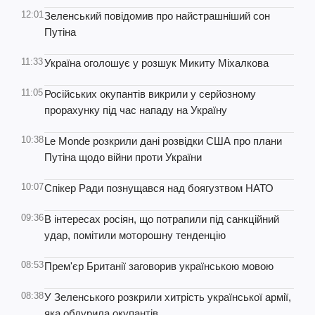
12:01
Зеленський повідомив про найстрашніший сон
Путіна
11:33
Україна оголошує у розшук Микиту Міхалкова
11:05
Російських окупантів викрили у серйозному
прорахунку під час нападу на Україну
10:38
Le Monde розкрили дані розвідки США про плани
Путіна щодо війни проти України
10:07
Спікер Ради познущався над боягузтвом НАТО
09:36
В інтересах росіян, що потрапили під санкційний
удар, помітили моторошну тенденцію
08:53
Прем'єр Британії заговорив українською мовою
08:38
У Зеленського розкрили хитрість української армії,
яка обдурила окупантів