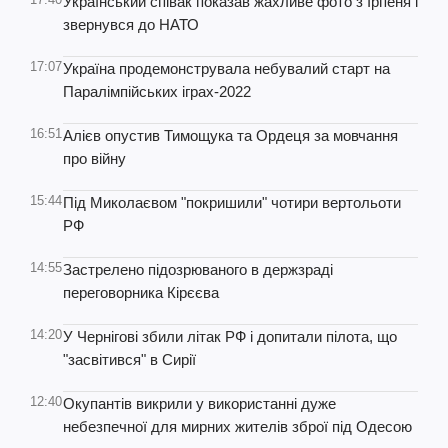
Український співак показав жахливе фото з Ірпеня і
звернувся до НАТО
17:07
Україна продемонструвала небувалий старт на
Паралімпійських іграх-2022
16:51
Алієв опустив Тимощука та Ордеця за мовчання
про війну
15:44
Під Миколаєвом "покришили" чотири вертольоти
РФ
14:55
Застрелено підозрюваного в держзраді
переговорника Кірєєва
14:20
У Чернігові збили літак РФ і допитали пілота, що
"засвітився" в Сирії
12:40
Окупантів викрили у використанні дуже
небезпечної для мирних жителів зброї під Одесою