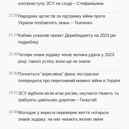
контрнаступу ЗСУ на сході – Стефанішина
21:58
Народних артистів за підтримку війни проти
України позбавлять звань – Ткаченко
21:14
Кабмін ухвалив проект Держбюджету на 2023 рік:
подробиці
21:00
Чотири знаки зодіаку чекає велика удача у 2023
році: такого успіху вони ще не знали
20:30
Почнеться "агресивна" фаза: екстрасенс
попередила про переломний момент війни в Україні
19:51
ЗСУ відбили вісім атак росіян, окупанти тікають та
грабують цивільних дорогою – Генштаб
19:48
Молодик у вересні переверне життя чотирьох
знаків зодіаку: на них чекають великі зміни