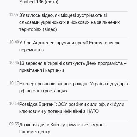
Shahed-136 (фото)
11:07
З'явилось відео, як місцеві зустрічають зі
сльозами українських військових на звільнених
територіях (відео)
10:49
У Лос-Анджелесі вручили премії Emmy: список
переможців
10:45
13 вересня в Україні святкують День програміста –
привітання і картинки
10:17
Експерт розповів, як постраждає Україна від ударів
рф по електростанціях
10:14
Розвідка Британії: ЗСУ розбили сили рф, які були
ключовими у потенційній війні з НАТО
09:55
До кінця дня в Києві утримається туман -
Гідрометцентр