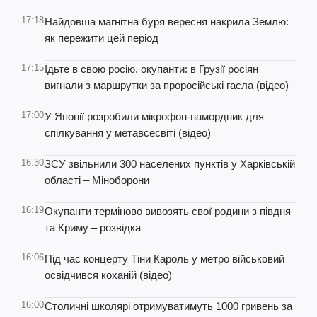
17:18
Найдовша магнітна буря вересня накрила Землю:
як пережити цей період
17:15
Їдьте в свою росію, окупанти: в Грузії росіян
вигнали з маршрутки за проросійські гасла (відео)
17:00
У Японії розробили мікрофон-намордник для
спілкування у метавсесвіті (відео)
16:30
ЗСУ звільнили 300 населених пунктів у Харківській
області – Міноборони
16:19
Окупанти терміново вивозять свої родини з півдня
та Криму – розвідка
16:06
Під час концерту Тіни Кароль у метро військовий
освідчився коханій (відео)
16:00
Столичні школярі отримуватимуть 1000 гривень за