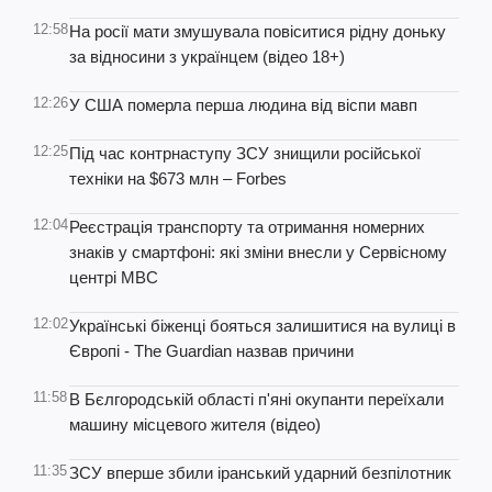
12:58
На росії мати змушувала повіситися рідну доньку
за відносини з українцем (відео 18+)
12:26
У США померла перша людина від віспи мавп
12:25
Під час контрнаступу ЗСУ знищили російської
техніки на $673 млн – Forbes
12:04
Реєстрація транспорту та отримання номерних
знаків у смартфоні: які зміни внесли у Сервісному
центрі МВС
12:02
Українські біженці бояться залишитися на вулиці в
Європі - The Guardian назвав причини
11:58
В Бєлгородській області п'яні окупанти переїхали
машину місцевого жителя (відео)
11:35
ЗСУ вперше збили іранський ударний безпілотник