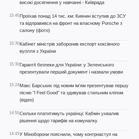
високі досягнення у навчанні - Київрада
15:45
Проїхав понад 14 тис. км: Киянин вступив до ЗСУ
та відправився на фронт на власному Porsche з
салону (фото)
15:30
Кабінет міністрів заборонив експорт коксівного
вугілля з України
15:30
Гарантії безпеки для України: у Зеленського
презентували перший документ і назвали умови
15:24
Макс Барських під новим ім'ям презентував першу
пісню "I Feel Good" та здивував стильним кліпом
(відео)
14:55
Скільки платитимуть українці: Кабмін ухвалив
рішення щодо тарифів на комуналку
14:43
У Міноборони пояснили, чому контрнаступ на