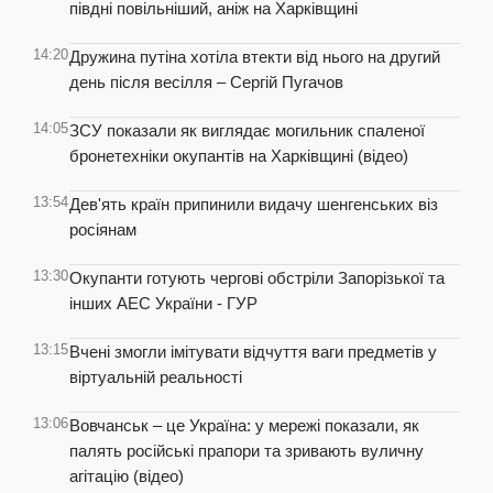
півдні повільніший, аніж на Харківщині
14:20
Дружина путіна хотіла втекти від нього на другий
день після весілля – Сергій Пугачов
14:05
ЗСУ показали як виглядає могильник спаленої
бронетехніки окупантів на Харківщині (відео)
13:54
Дев'ять країн припинили видачу шенгенських віз
росіянам
13:30
Окупанти готують чергові обстріли Запорізької та
інших АЕС України - ГУР
13:15
Вчені змогли імітувати відчуття ваги предметів у
віртуальній реальності
13:06
Вовчанськ – це Україна: у мережі показали, як
палять російські прапори та зривають вуличну
агітацію (відео)