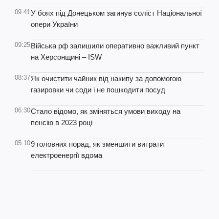
09:41
У боях під Донецьком загинув соліст Національної
опери України
09:25
Війська рф залишили оперативно важливий пункт
на Херсонщині – ISW
08:37
Як очистити чайник від накипу за допомогою
газировки чи соди і не пошкодити посуд
06:30
Стало відомо, як зміняться умови виходу на
пенсію в 2023 році
05:10
9 головних порад, як зменшити витрати
електроенергії вдома