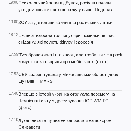
19:00
Психологічний злам відбувся, росіяни почали
усвідомлювати свою поразку у війні - Подоляк
19:00
ЗСУ за дві години збили два російських літаки
18:12
Експерт назвала три популярні помилки під час
сніданку, які псують фігуру і здоров'я
17:59
"Без бронежилетів та касок, але треба іти": На росії
комуністи заговорили про мобілізацію (фото)
17:52
СБУ заарештувала у Миколаївській області двох
шукачів HIMARS
17:40
Вперше в історії українка отримала перемогу на
Чемпіонаті світу з дресирування IGP WM FCI
(фото)
17:19
Лукашенка та путіна не запросили на похорон
Єлизавети II