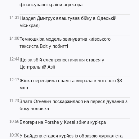
фінансуванні країни-агресора
14:31
Нардеп Дмитрук влаштував бійку в Одеській
міськраді
14:08
Темношкіра модель звинуватив київського
таксиста Bolt у побитті
12:44
Що за збій електропостачання стався у
Центральній Азії
12:17
Жінка перевірила спам та виграла в лотерею $3
млн
11:23
Злата Огневич поскаржилася на переслідування з
боку чоловіка
10:56
Блогери на Porshe у Києві збили кур'єра
10:30
У Байдена стався курйоз із образою журналіста