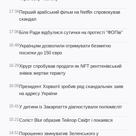
17:34
Перший арабський фільм на Netflix спровокував
скандал
17:06
Біля Ради відбулися сутички на протесті "ФОПів"
16:48
Українцям дозволили отримувати безмитно
посилки до 150 євро
16:29
Хірург спробував продати як NFT рентгенівський
знімок жертви теракту
16:00
Президент Хорватії зробив ряд скандальних заяв
на адресу України
15:41
У дитини із Закарпаття діагностували поліомієліт
15:21
Соліст Blur образив Тейлор Свіфт і покаявся
14:51
Порошенко звинуватив Зеленського у