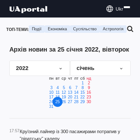
Ukr
Події
Економіка
Суспільство
Астрологія
Подо
ТОП-ТЕМИ:
Архів новин за 25 січня 2022, вівторок
2022
січень
пн
вт
ср
чт
пт
сб
нд
1
2
3
4
5
6
7
8
9
10
11
12
13
14
15
16
17
18
19
20
21
22
23
24
25
26
27
28
29
30
31
17:57
Круїзний лайнер із 300 пасажирами потрапив у
"піратську" халепу