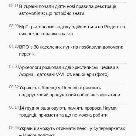
08:11
В Україні почали діяти нові правила реєстрації
автомобілів: що потрібно знати
08:00
Мрії трьох знаків зодіаку здійсняться на Різдво: на
них чекає справжня казка
07:28
ВПО з 30 населених пунктів позбавили допомоги:
перелік
07:00
Археологи розкопали дві християнські церкви в
Африці, датовані V-VII ст. нашої ери (фото)
06:32
Українські біженці у Польщі отримають
подарунковий продуктовий набір: як записатися
06:14
14 грудня вшановують пам'ять пророка Наума:
традиції, прикмети та що не можна робити
05:34
Українці зможуть отримати пенсії у супермаркетах
– Мінсоцполітики