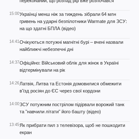
переконаний, що розпад рф вже розпочався
15:00
Українці менш ніж за тиждень зібрали 64 млн
гривень на ударні безпілотники Warmate для ЗСУ:
на що здатні БПЛА (відео)
14:41
Очікуються потужні магнітні бурі – вчені назвали
найближчі небезпечні дні
14:37
Офіційно: Військовий облік для жінок в Україні
відтермінували на рік
14:26
Латвія, Литва та Естонія домовилися обмежити
в'їзд росіян до ЄС через свої кордони
14:00
ЗСУ потужним пострілом підірвали ворожий танк
та "навчили літати" його башту (відео)
13:45
Як прибрати пил з телевізора, щоб не пошкодити
екран