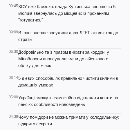
09:45
ЗСУ вже близько: влада Куп'янська вперше за 5
місяців звернулась до місцевих із проханням
"готуватись"
09:09
В Ірані вперше засудили двох ЛГБТ-активісток до
страти
06:30
Добровільно та з правом виїхати за кордон: у
Міноборони анонсували зміни до військового
обліку для жінок
06:14
5 дієвих способів, як правильно чистити килими в
домашніх умовах
05:00
Українці зможуть самостійно відкладати кошти на
пенсію: особливості нововведень
04:38
Чому помідори не можна тримати у холодильнику:
відкрито секрети