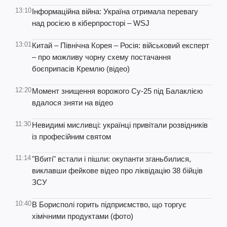
13:10
Інформаційна війна: Україна отримала перевагу
над росією в кіберпросторі – WSJ
13:01
Китай – Північна Корея – Росія: військовий експерт
– про можливу чорну схему постачання
боєприпасів Кремлю (відео)
12:20
Момент знищення ворожого Су-25 під Балаклією
вдалося зняти на відео
11:30
Невидимі мисливці: українці привітали розвідників
із професійним святом
11:14
"Вбиті" встали і пішли: окупанти зганьбилися,
виклавши фейкове відео про ліквідацію 38 бійців
ЗСУ
10:40
В Борисполі горить підприємство, що торгує
хімічними продуктами (фото)