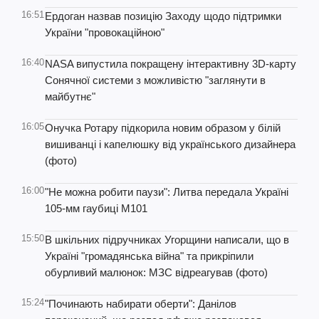
16:51
Ердоган назвав позицію Заходу щодо підтримки
України "провокаційною"
16:40
NASA випустила покращену інтерактивну 3D-карту
Сонячної системи з можливістю "заглянути в
майбутнє"
16:05
Онучка Ротару підкорила новим образом у білій
вишиванці і капелюшку від українського дизайнера
(фото)
16:00
"Не можна робити паузи": Литва передала Україні
105-мм гаубиці М101
15:50
В шкільних підручниках Угорщини написали, що в
Україні "громадянська війна" та прикріпили
обурливий малюнок: МЗС відреагував (фото)
15:24
"Починають набирати оберти": Данілов