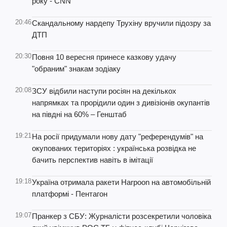
року - CNN
20:46
Скандальному нардепу Трухіну вручили підозру за
ДТП
20:30
Повня 10 вересня принесе казкову удачу
"обраним" знакам зодіаку
20:08
ЗСУ відбили наступи росіян на декількох
напрямках та прорідили один з дивізіонів окупантів
на півдні на 60% – Генштаб
19:21
На росії придумали нову дату "референдумів" на
окупованих територіях : українська розвідка не
бачить перспектив навіть в імітації
19:18
Україна отримала ракети Harpoon на автомобільній
платформі - Пентагон
19:07
Пранкер з СБУ: Журналісти розсекретили чоловіка