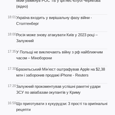
який увімкнув РОС ТБ у фітнес-клубі Чернігова
(відео)
18:01
Україна входить у вирішальну фазу війни -
Столтенберг
18:00
Росія може знову атакувати Київ у 2023 році –
Залужний
17:35
У Польщі не виключають війну з рф найближчим
часом – Міноборони
17:30
Бразильський Мін'юст оштрафував Apple на $2,38
млн і заборонив продажі iPhone - Reuters
17:20
Залужний прокоментував успішні ракетні удари
ЗСУ по авіабазам окупантів у Криму
16:59
Що приготувати з кукурудзи: 3 прості та оригінальні
рецепти