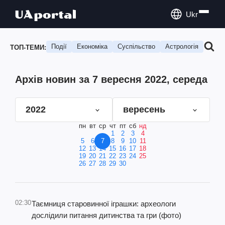
Ukr
Події
Економіка
Суспільство
Астрологія
Подо
ТОП-ТЕМИ:
Архів новин за 7 вересня 2022, середа
2022
вересень
пн
вт
ср
чт
пт
сб
нд
1
2
3
4
5
6
7
8
9
10
11
12
13
14
15
16
17
18
19
20
21
22
23
24
25
26
27
28
29
30
02:30
Таємниця старовинної іграшки: археологи
дослідили питання дитинства та гри (фото)