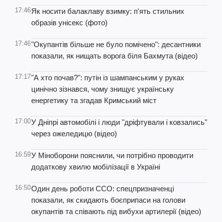
17:46
Як носити балаклаву взимку: п'ять стильних
образів унісекс (фото)
17:46
"Окупантів більше не було помічено": десантники
показали, як нищать ворога біля Бахмута (відео)
17:17
"А хто почав?": путін із шампанським у руках
цинічно зізнався, чому знищує українську
енергетику та згадав Кримський міст
17:00
У Дніпрі автомобілі і люди "дріфтували і ковзались"
через ожеледицю (відео)
16:59
У Міноборони пояснили, чи потрібно проводити
додаткову хвилю мобілізації в Україні
16:50
Один день роботи ССО: спецпризначенці
показали, як скидають боєприпаси на голови
окупантів та співають під вибухи артилерії (відео)