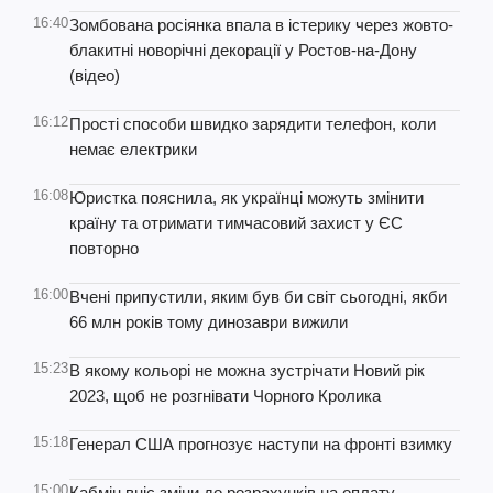
16:40
Зомбована росіянка впала в істерику через жовто-
блакитні новорічні декорації у Ростов-на-Дону
(відео)
16:12
Прості способи швидко зарядити телефон, коли
немає електрики
16:08
Юристка пояснила, як українці можуть змінити
країну та отримати тимчасовий захист у ЄС
повторно
16:00
Вчені припустили, яким був би світ сьогодні, якби
66 млн років тому динозаври вижили
15:23
В якому кольорі не можна зустрічати Новий рік
2023, щоб не розгнівати Чорного Кролика
15:18
Генерал США прогнозує наступи на фронті взимку
15:00
Кабмін вніс зміни до розрахунків на оплату