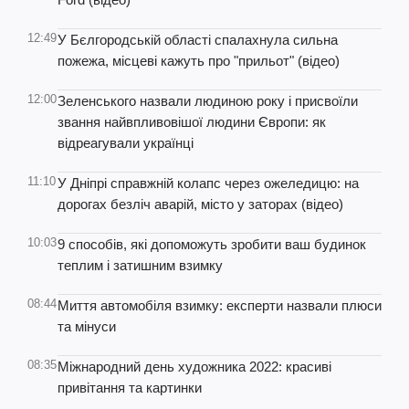
12:49
У Бєлгородській області спалахнула сильна
пожежа, місцеві кажуть про "прильот" (відео)
12:00
Зеленського назвали людиною року і присвоїли
звання найвпливовішої людини Європи: як
відреагували українці
11:10
У Дніпрі справжній колапс через ожеледицю: на
дорогах безліч аварій, місто у заторах (відео)
10:03
9 способів, які допоможуть зробити ваш будинок
теплим і затишним взимку
08:44
Миття автомобіля взимку: експерти назвали плюси
та мінуси
08:35
Міжнародний день художника 2022: красиві
привітання та картинки