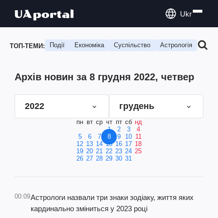
Ukr
Події
Економіка
Суспільство
Астрологія
Подо
ТОП-ТЕМИ:
Архів новин за 8 грудня 2022, четвер
2022
грудень
пн
вт
ср
чт
пт
сб
нд
1
2
3
4
5
6
7
8
9
10
11
12
13
14
15
16
17
18
19
20
21
22
23
24
25
26
27
28
29
30
31
00:09
Астрологи назвали три знаки зодіаку, життя яких
кардинально зміниться у 2023 році