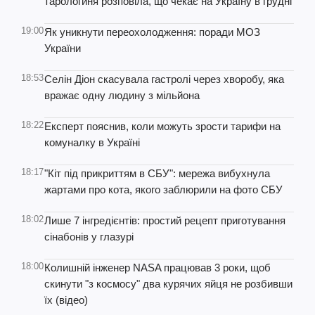
тарологиня розповіла, що чекає на Україну в грудні
19:00
Як уникнути переохолодження: поради МОЗ
України
18:53
Селін Діон скасувала гастролі через хворобу, яка
вражає одну людину з мільйона
18:22
Експерт пояснив, коли можуть зрости тарифи на
комуналку в Україні
18:17
"Кіт під прикриттям в СБУ": мережа вибухнула
жартами про кота, якого заблюрили на фото СБУ
18:02
Лише 7 інгредієнтів: простий рецепт приготування
сінабонів у глазурі
18:00
Колишній інженер NASA працював 3 роки, щоб
скинути "з космосу" два курячих яйця не розбивши
їх (відео)