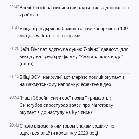
22:43
Вчені Японії навчилися виявляти рак за допомогою
хробаків
21:41
Епіцентр відкриває безкоштовний коворкінг на 100
місць з wi-fi та генераторами
21:20
Кейт Вінслет вдягнула сукню 7-річної давності для
виходу на прем’єру фільму "Аватар: шлях води"
(фото)
21:13
Бійці ЗСУ "накрили" артилерією позиції окупантів
на Бахмутському напрямку: ефектне відео
20:51
"Наші Збройні сили свої позиції тримають":
Синєгубов спростував заяви про підготовку
окупантів до наступу на Куп'янськ
20:41
Стало відомо, яким трьом знакам зодіаку не
вдасться знайти кохання у 2023 році