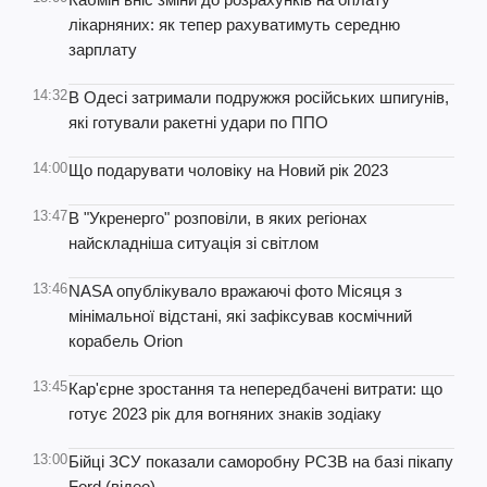
лікарняних: як тепер рахуватимуть середню
зарплату
14:32
В Одесі затримали подружжя російських шпигунів,
які готували ракетні удари по ППО
14:00
Що подарувати чоловіку на Новий рік 2023
13:47
В "Укренерго" розповіли, в яких регіонах
найскладніша ситуація зі світлом
13:46
NASA опублікувало вражаючі фото Місяця з
мінімальної відстані, які зафіксував космічний
корабель Orion
13:45
Кар'єрне зростання та непередбачені витрати: що
готує 2023 рік для вогняних знаків зодіаку
13:00
Бійці ЗСУ показали саморобну РСЗВ на базі пікапу
Ford (відео)