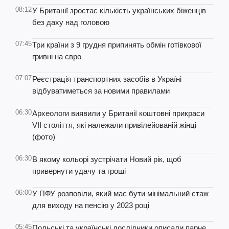
08:12
У Британії зростає кількість українських біженців
без даху над головою
07:45
Три країни з 9 грудня припинять обмін готівкової
гривні на євро
07:07
Реєстрація транспортних засобів в Україні
відбуватиметься за новими правилами
06:30
Археологи виявили у Британії коштовні прикраси
VII століття, які належали привілейованій жінці
(фото)
06:30
В якому кольорі зустрічати Новий рік, щоб
привернути удачу та гроші
06:00
У ПФУ розповіли, який має бути мінімальний стаж
для виходу на пенсію у 2023 році
05:45
Польські та українські дослідники описали парне