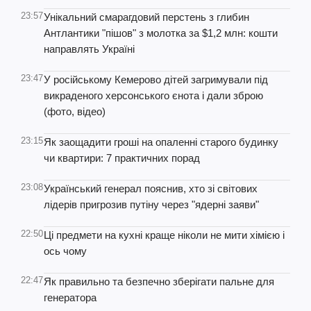
23:57
Унікальний смарагдовий перстень з глибин
Антлантики "пішов" з молотка за $1,2 млн: кошти
направлять Україні
23:47
У російському Кемерово дітей загримували під
викраденого херсонського єнота і дали зброю
(фото, відео)
23:15
Як заощадити гроші на опаленні старого будинку
чи квартири: 7 практичних порад
23:08
Український генерал пояснив, хто зі світових
лідерів пригрозив путіну через "ядерні заяви"
22:50
Ці предмети на кухні краще ніколи не мити хімією і
ось чому
22:47
Як правильно та безпечно зберігати пальне для
генератора