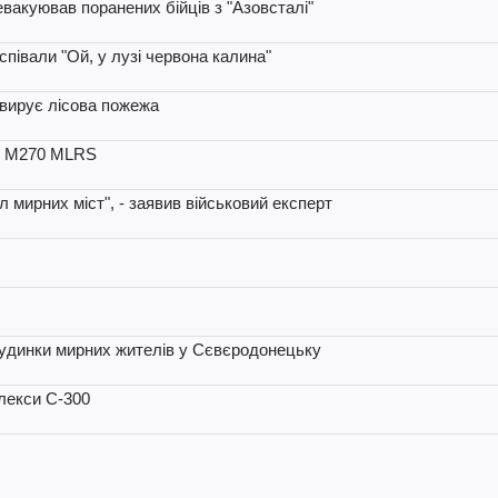
евакуював поранених бійців з "Азовсталі"
аспівали "Ой, у лузі червона калина"
ь вирує лісова пожежа
ді М270 MLRS
л мирних міст", - заявив військовий експерт
 будинки мирних жителів у Сєвєродонецьку
лекси С-300