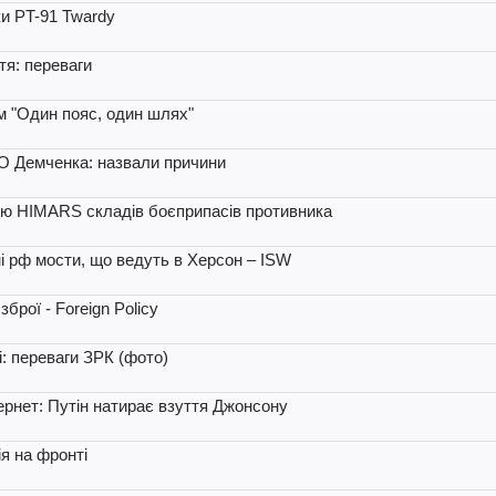
ки PT-91 Twardy
тя: переваги
ом "Один пояс, один шлях"
О Демченка: назвали причини
ою HIMARS складів боєприпасів противника
і рф мости, що ведуть в Херсон – ISW
брої - Foreign Policy
: переваги ЗРК (фото)
ернет: Путін натирає взуття Джонсону
я на фронті