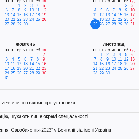
пн
вт
ср
чт
пт
сб
нд
пн
вт
ср
чт
пт
сб
нд
1
2
3
4
5
1
2
3
6
7
8
9
10
11
12
4
5
6
7
8
9
10
13
14
15
16
17
18
19
11
12
13
14
15
16
17
20
21
22
23
24
25
26
18
19
20
21
22
23
24
27
28
29
30
25
26
27
28
29
30
31
жовтень
листопад
пн
вт
ср
чт
пт
сб
нд
пн
вт
ср
чт
пт
сб
нд
1
2
1
2
3
4
5
6
3
4
5
6
7
8
9
7
8
9
10
11
12
13
10
11
12
13
14
15
16
14
15
16
17
18
19
20
17
18
19
20
21
22
23
21
22
23
24
25
26
27
24
25
26
27
28
29
30
28
29
30
31
Німеччини: що відомо про установки
зацію, шукають лише окремі спеціальності
ня "Євробачення-2023" у Британії від імені України