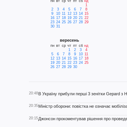
пн
вт
ср
чт
пт
сб
нд
1
2
3
4
5
6
7
8
9
10
11
12
13
14
15
16
17
18
19
20
21
22
23
24
25
26
27
28
29
30
31
вересень
пн
вт
ср
чт
пт
сб
нд
1
2
3
4
5
6
7
8
9
10
11
12
13
14
15
16
17
18
19
20
21
22
23
24
25
26
27
28
29
30
20:48
В Україну прибули перші 3 зенітки Gepard з 
20:35
Міністр оборони: повістка не означає мобілі
20:15
Джонсон прокоментував рішення про проведен