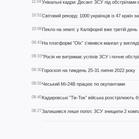
11:04
Унікальні кадри: Десант ЗСУ під обстрілами 
10:52
Світовий рекорд: 1000 українців із 47 країн з
10:08
Пекло на землі: у Каліфорнії вже третій ден
09:43
На платформі "Оlx" з'явився мангал у вигля
09:33
"Росія не витримає успіхів ЗСУ і почне обстрі
09:30
Гороскоп на тиждень 25-31 липня 2022 року
08:55
Чеський Мі-24В працює по окупантами
08:40
Кадировські "Тік-Ток" війська розстрілюють
08:27
Залишився лише попіл: ЗСУ знищили 2 комп