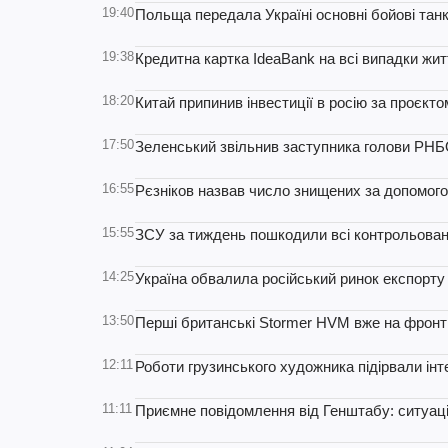
19:40
Польща передала Україні основні бойові тан
19:38
Кредитна картка IdeaBank на всі випадки жит
18:20
Китай припинив інвестиції в росію за проєкт
17:50
Зеленський звільнив заступника голови РНБ
16:55
Рєзніков назвав число знищених за допомог
15:55
ЗСУ за тиждень пошкодили всі контрольован
14:25
Україна обвалила російський ринок експорту з
13:50
Перші британські Stormer HVM вже на фронті
12:11
Роботи грузинського художника підірвали інт
11:11
Приємне повідомлення від Генштабу: ситуаці