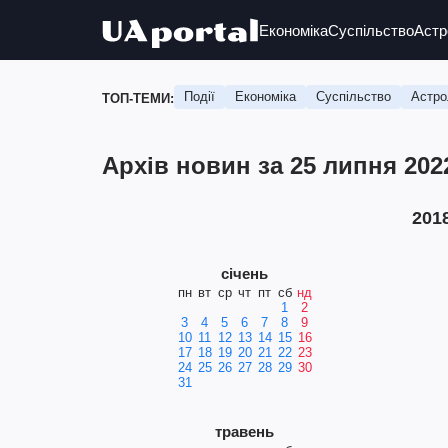
Економіка
Суспільство
Астр
Події
Економіка
Суспільство
Астро
ТОП-ТЕМИ:
Архів новин за 25 липня 202
201
січень
пн
вт
ср
чт
пт
сб
нд
1
2
3
4
5
6
7
8
9
10
11
12
13
14
15
16
17
18
19
20
21
22
23
24
25
26
27
28
29
30
31
травень