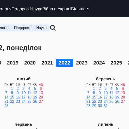
ологія
Подорожі
Наука
Війна в Україні
Більше
логія
Подорожі
Наука
2, понеділок
8
2019
2020
2021
2022
2023
2024
2025
лютий
березень
пн
вт
ср
чт
пт
сб
нд
пн
вт
ср
чт
пт
сб
нд
1
2
3
4
5
6
1
2
3
4
5
6
7
8
9
10
11
12
13
7
8
9
10
11
12
13
14
15
16
17
18
19
20
14
15
16
17
18
19
20
21
22
23
24
25
26
27
21
22
23
24
25
26
27
28
28
29
30
31
червень
липень