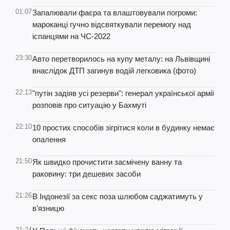
01:07
Запалювали фаєра та влаштовували погроми:
мароканці гучно відсвяткували перемогу над
іспанцями на ЧС-2022
23:30
Авто перетворилось на купу металу: на Львівщині
внаслідок ДТП загинув водій легковика (фото)
22:13
"путін задіяв усі резерви": генерал української армії
розповів про ситуацію у Бахмуті
22:10
10 простих способів зігрітися коли в будинку немає
опалення
21:50
Як швидко прочистити засмічену ванну та
раковину: три дешевих засоби
21:26
В Індонезії за секс поза шлюбом саджатимуть у
в'язницю
21:24