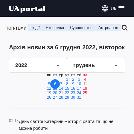
Ukr
Події
Економіка
Суспільство
Астрологія
Подо
ТОП-ТЕМИ:
Архів новин за 6 грудня 2022, вівторок
2022
грудень
пн
вт
ср
чт
пт
сб
нд
1
2
3
4
5
6
7
8
9
10
11
12
13
14
15
16
17
18
19
20
21
22
23
24
25
26
27
28
29
30
31
01:15
День святої Катерини – історія свята та що не
можна робити