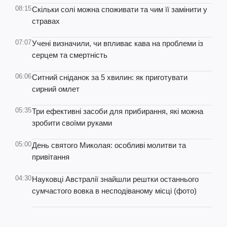
08:15
Скільки солі можна споживати та чим її замінити у
стравах
07:07
Учені визначили, чи впливає кава на проблеми із
серцем та смертність
06:06
Ситний сніданок за 5 хвилин: як приготувати
сирний омлет
05:35
Три ефективні засоби для прибирання, які можна
зробити своїми руками
05:00
День святого Миколая: особливі молитви та
привітання
04:30
Науковці Австралії знайшли рештки останнього
сумчастого вовка в несподіваному місці (фото)