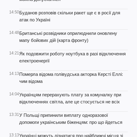
14:50
Буданов розповів скільки ракет ще є в росії для
атак по Україні
14:48
Британські розвідники оприлюднили оновлену
мапу бойових дій (карта фронту)
14:21
Як подовжити роботу ноутбука в разі відключення
електроенергії
14:13
Померла відома голівудська акторка Керсті Еллі:
чим відома
14:04
Українцям перерахують плату за комуналку при
відключеннях світла, але це стосується не всіх
13:31
У Польщі припинили виплату одноразової
допомоги українським біженцям: про що йдеться
13:13
Українці можуть дізнатися про найближчі місця зі