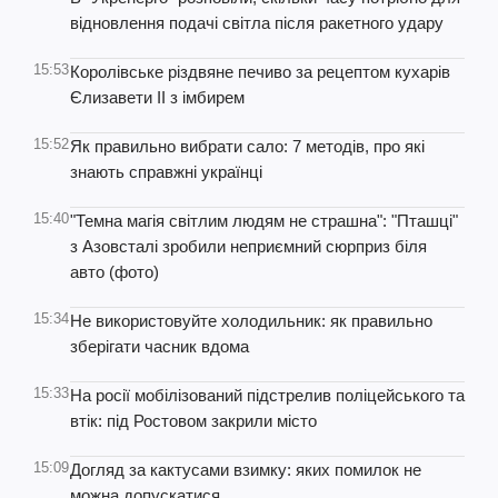
відновлення подачі світла після ракетного удару
15:53
Королівське різдвяне печиво за рецептом кухарів
Єлизавети ІІ з імбирем
15:52
Як правильно вибрати сало: 7 методів, про які
знають справжні українці
15:40
"Темна магія світлим людям не страшна": "Пташці"
з Азовсталі зробили неприємний сюрприз біля
авто (фото)
15:34
Не використовуйте холодильник: як правильно
зберігати часник вдома
15:33
На росії мобілізований підстрелив поліцейського та
втік: під Ростовом закрили місто
15:09
Догляд за кактусами взимку: яких помилок не
можна допускатися