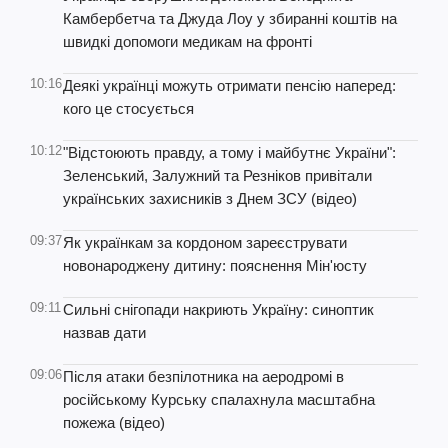
Камбербетча та Джуда Лоу у збиранні коштів на
швидкі допомоги медикам на фронті
10:16
Деякі українці можуть отримати пенсію наперед:
кого це стосується
10:12
"Відстоюють правду, а тому і майбутнє України":
Зеленський, Залужний та Резніков привітали
українських захисників з Днем ЗСУ (відео)
09:37
Як українкам за кордоном зареєструвати
новонароджену дитину: пояснення Мін'юсту
09:11
Сильні снігопади накриють Україну: синоптик
назвав дати
09:06
Після атаки безпілотника на аеродромі в
російському Курську спалахнула масштабна
пожежа (відео)