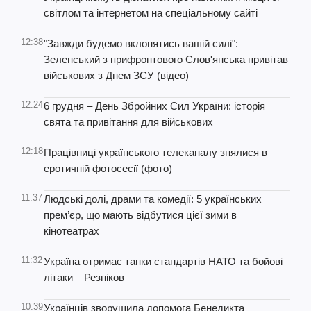
світлом та інтернетом на спеціальному сайті
12:38
"Завжди будемо вклонятись вашій силі":
Зеленський з прифронтового Слов'янська привітав
військових з Днем ЗСУ (відео)
12:24
6 грудня – День Збройних Сил України: історія
свята та привітання для військових
12:18
Працівниці українського телеканалу знялися в
еротичній фотосесії (фото)
11:37
Людські долі, драми та комедії: 5 українських
прем’єр, що мають відбутися цієї зими в
кінотеатрах
11:32
Україна отримає танки стандартів НАТО та бойові
літаки – Резніков
10:39
Українців зворушила допомога Бенедикта