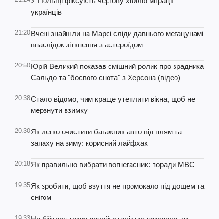
У Польщі фіксують чергову хвилю міграції
українців
21:20
Вчені знайшли на Марсі сліди давнього мегацунамі
внаслідок зіткнення з астероїдом
20:50
Юрій Великий показав смішний ролик про зрадника
Сальдо та "боєвого єнота" з Херсона (відео)
20:38
Стало відомо, чим краще утеплити вікна, щоб не
мерзнути взимку
20:30
Як легко очистити багажник авто від плям та
запаху на зиму: корисний лайфхак
20:18
Як правильно вибрати вогнегасник: поради МВС
19:35
Як зробити, щоб взуття не промокало під дощем та
снігом
19:33
Не бійтеся таких речей: стилістка показала, як