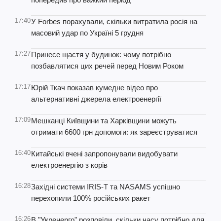
17:40
У Forbes порахували, скільки витратила росія на
масовий удар по Україні 5 грудня
17:27
Принесе щастя у будинок: чому потрібно
позбавлятися цих речей перед Новим Роком
17:17
Юрій Ткач показав кумедне відео про
альтернативні джерела електроенергії
17:09
Мешканці Київщини та Харківщини можуть
отримати 6600 грн допомоги: як зареєструватися
16:40
Китайські вчені запропонували видобувати
електроенергію з корів
16:28
Західні системи IRIS-T та NASAMS успішно
перехопили 100% російських ракет
16:26
В "Укренерго" розповіли, скільки часу потрібно для