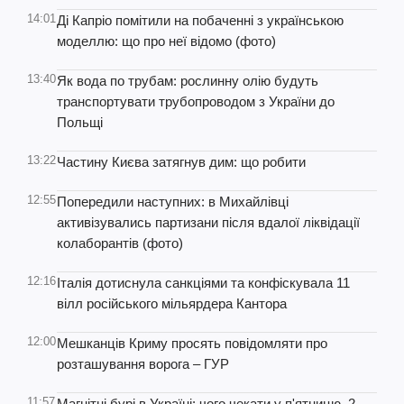
14:01
Ді Капріо помітили на побаченні з українською
моделлю: що про неї відомо (фото)
13:40
Як вода по трубам: рослинну олію будуть
транспортувати трубопроводом з України до
Польщі
13:22
Частину Києва затягнув дим: що робити
12:55
Попередили наступних: в Михайлівці
активізувались партизани після вдалої ліквідації
колаборантів (фото)
12:16
Італія дотиснула санкціями та конфіскувала 11
вілл російського мільярдера Кантора
12:00
Мешканців Криму просять повідомляти про
розташування ворога – ГУР
11:57
Магнітні бурі в Україні: чого чекати у п'ятницю, 2