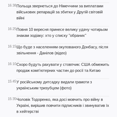
16:38
Польща звернеться до Німеччини за виплатами
військових репарацій за збитки у Другій світовій
війні
16:25
Повня 10 вересня принесе велику удачу чотирьом
знакам зодіаку: хто у списку "обраних"
16:15
Що буде з населенням окупованого Донбасу, після
звільнення - Данілов (відео)
16:10
Скоро будуть рахувати у стовпчик: США обмежить
продаж комп'ютерних частин до росії та Китаю
15:45
У російському дитсадку видали грамоти з
українським тризубцем (фото)
15:35
Чоловік Тодоренко, яка досі мовчить про війну в
Україні, вирішив повчити підписників і звинуватив їх
в хейтерстві