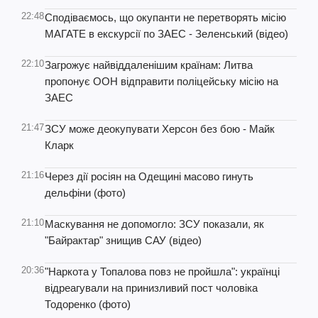
22:48
Сподіваємось, що окупанти не перетворять місію
МАГАТЕ в екскурсії по ЗАЕС - Зеленський (відео)
22:10
Загрожує найвіддаленішим країнам: Литва
пропонує ООН відправити поліцейську місію на
ЗАЕС
21:47
ЗСУ може деокупувати Херсон без бою - Майк
Кларк
21:16
Через дії росіян на Одещині масово гинуть
дельфіни (фото)
21:10
Маскування не допомогло: ЗСУ показали, як
"Байрактар" знищив САУ (відео)
20:36
"Наркота у Топалова повз не пройшла": українці
відреагували на принизливий пост чоловіка
Тодоренко (фото)