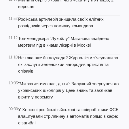
вересня
11:52
Російська артилерія знищила своїх елітних
розвідників через помилку командира
11:12
Топ-менеджера "Лукойлу" Маганова знайдено
мертвим під вікнами лікарні в Москві
11:10
Не така вже й клоунада? Журналісти з'ясували за
які заслуги Зеленський нагородив артистів та
співаків
10:35
"Ми захистимо вас, дітки": Залужний звернувся до
українських школярів у День знань та закликав
вірити у перемогу
09:30
У Херсоні російські військові та співробітники ФСБ
влаштували стрілянину з автоматів прямо в кафе:
є загиблі