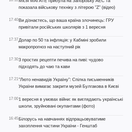
Місія МАГАТЕ прибула на Запорізьку АЕС та
показала військову техніку з літерою "Z" (відео)
17:40
Ви дізнаєтесь, що ваша країна злочинець: ГРУ
привітали російських школярів з 1 вересня
17:37
Долар по 50 та інфляція: у Кабміні зробили
макропрогноз на наступний рік
17:30
3 простих рецепти печива на пиві: чудово
підходять до чаю та кави
17:21
"Люто ненавидів Україну": Спілка письменників
України вимагає закрити музей Булгакова в Києві
17:00
1 вересня в умовах війни: як виглядають українські
школи, зруйновані окупантами (фото)
16:45
Білорусь на навчаннях відпрацьовуватиме
захоплення частини України - Генштаб