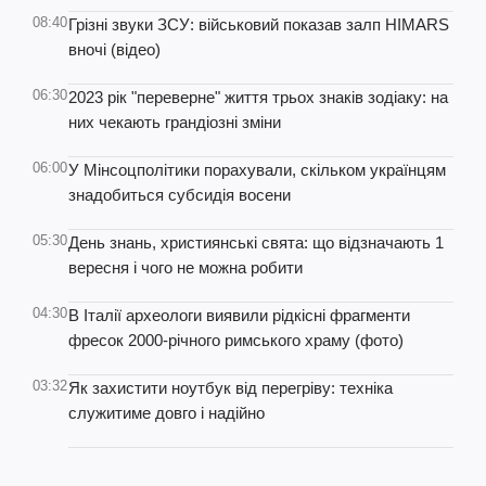
08:40
Грізні звуки ЗСУ: військовий показав залп HIMARS
вночі (відео)
06:30
2023 рік "переверне" життя трьох знаків зодіаку: на
них чекають грандіозні зміни
06:00
У Мінсоцполітики порахували, скільком українцям
знадобиться субсидія восени
05:30
День знань, християнські свята: що відзначають 1
вересня і чого не можна робити
04:30
В Італії археологи виявили рідкісні фрагменти
фресок 2000-річного римського храму (фото)
03:32
Як захистити ноутбук від перегріву: техніка
служитиме довго і надійно