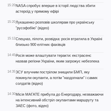
15:20
NASA спробує вперше в історії людства збити
астероїд у прямому ефірі
15:20
Лукашенко розповів школярам про українську
"русофобію" (відео)
15:12
Спецназ, пілоти, розвідка: росія втратила в Україні
близько 900 елітних фахівців
14:45
Росія може влаштувати теракти: екстрасенс
назвав регіони України, яким загрожує небезпека
14:35
ЗСУ влучним пострілом знищили БМП, яку
покинули окупанти, а потім "наздогнали" і самих
солдатів (відео)
14:30
Місія МАГАТЕ прибула до Енергодару, незважаючи
на інтенсивний обстріл окупантами маршруту та
ЗАЕС (фото, відео)