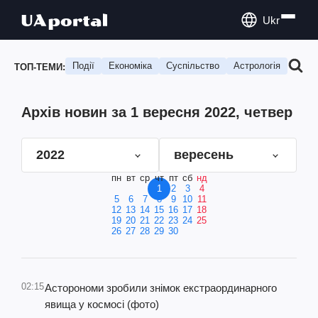
Ukr
Події
Економіка
Суспільство
Астрологія
Подо
ТОП-ТЕМИ:
Архів новин за 1 вересня 2022, четвер
2022
вересень
пн
вт
ср
чт
пт
сб
нд
1
2
3
4
5
6
7
8
9
10
11
12
13
14
15
16
17
18
19
20
21
22
23
24
25
26
27
28
29
30
02:15
Асторономи зробили знімок екстраординарного
явища у космосі (фото)