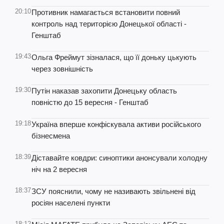
20:10
Противник намагається встановити повний
контроль над територією Донецької області -
Генштаб
19:43
Ольга Фреймут зізналася, що її доньку цькують
через зовнішність
19:30
Путін наказав захопити Донецьку область
повністю до 15 вересня - Генштаб
19:18
Україна вперше конфіскувала активи російського
бізнесмена
18:39
Діставайте ковдри: синоптики анонсували холодну
ніч на 2 вересня
18:37
ЗСУ пояснили, чому не називають звільнені від
росіян населені пункти
18:12