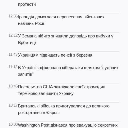
протести
12:36
Ірландія домоглася перенесення військових
навчань Росії
12:12
У Земана нібито знищили доповідь про вибухи у
Врбетиці
11:49
Українцям підвищать пенсії з березня
11:18
В Україні зафіксовано кібератаки шляхом "судових
запитів"
10:45
Посольство США закликало своїх громадян
терміново залишити Україну
10:17
Британські війська приготувалися до великого
розгортання в Європі
10:00
Washington Post дізнався про евакуацію секретних