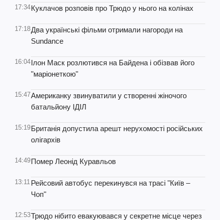
17:34
Куклачов розповів про Трюдо у нього на колінах
17:18
Два українські фільми отримали нагороди на
Sundance
16:04
Ілон Маск розлютився на Байдена і обізвав його
"маріонеткою"
15:47
Американку звинуватили у створенні жіночого
батальйону ІДІЛ
15:19
Британія допустила арешт нерухомості російських
олігархів
14:49
Помер Леонід Куравльов
13:11
Рейсовий автобус перекинувся на трасі "Київ –
Чоп"
12:53
Трюдо нібито евакуювався у секретне місце через