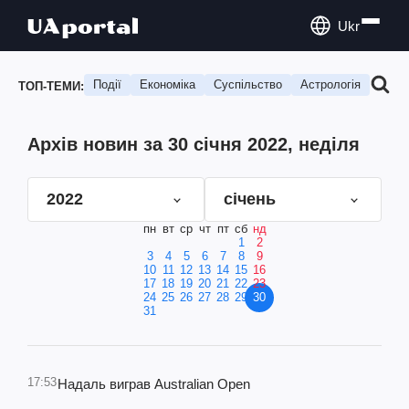
Ukr
Події
Економіка
Суспільство
Астрологія
Подо
ТОП-ТЕМИ:
Архів новин за 30 січня 2022, неділя
2022
січень
пн
вт
ср
чт
пт
сб
нд
1
2
3
4
5
6
7
8
9
10
11
12
13
14
15
16
17
18
19
20
21
22
23
24
25
26
27
28
29
30
31
17:53
Надаль виграв Australian Open