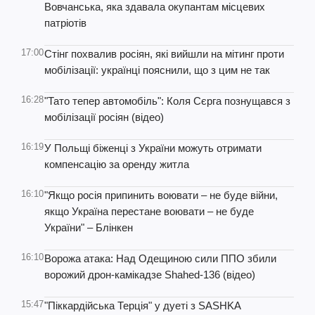
Вовчанська, яка здавала окупантам місцевих
патріотів
17:00
Стінг похвалив росіян, які вийшли на мітинг проти
мобілізації: українці пояснили, що з цим не так
16:28
"Тато тепер автомобіль": Коля Сєрга познущався з
мобілізації росіян (відео)
16:19
У Польщі біженці з України можуть отримати
компенсацію за оренду житла
16:10
"Якщо росія припинить воювати – не буде війни,
якщо Україна перестане воювати – не буде
України" – Блінкен
16:10
Ворожа атака: Над Одещиною сили ППО збили
ворожий дрон-камікадзе Shahed-136 (відео)
15:47
"Піккардійська Терція" у дуеті з SASHKA