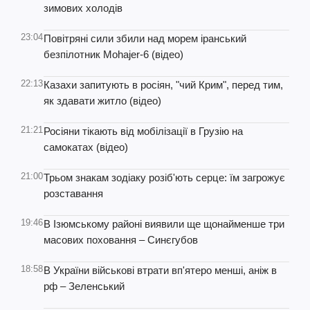
зимових холодів
23:04
Повітряні сили збили над морем іранський
безпілотник Mohajer-6 (відео)
22:13
Казахи запитують в росіян, "чий Крим", перед тим,
як здавати житло (відео)
21:21
Росіяни тікають від мобілізації в Грузію на
самокатах (відео)
21:00
Трьом знакам зодіаку розіб'ють серце: їм загрожує
розставання
19:46
В Ізюмському районі виявили ще щонайменше три
масових поховання – Синєгубов
18:58
В України військові втрати вп'ятеро менші, аніж в
рф – Зеленський