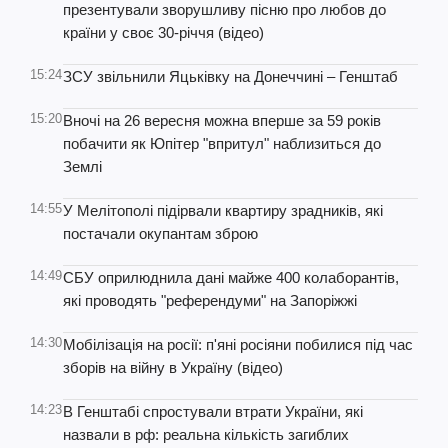
презентували зворушливу пісню про любов до
країни у своє 30-річчя (відео)
15:24
ЗСУ звільнили Яцьківку на Донеччині – Генштаб
15:20
Вночі на 26 вересня можна вперше за 59 років
побачити як Юпітер "впритул" наблизиться до
Землі
14:55
У Мелітополі підірвали квартиру зрадників, які
постачали окупантам зброю
14:49
СБУ оприлюднила дані майже 400 колаборантів,
які проводять "референдуми" на Запоріжжі
14:30
Мобілізація на росії: п'яні росіяни побилися під час
зборів на війну в Україну (відео)
14:23
В Генштабі спростували втрати України, які
назвали в рф: реальна кількість загиблих