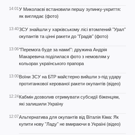
14:01
У Миколаєві встановили першу зупинку-укриття:
як виглядає (фото)
13:40
ЗСУ знайшли у харківському лісі втомлений "Урал"
окупантів та цінні ракети до "Градів" (фото)
13:06
"Перемога буде за нами!": дружина Андрія
Макаревича поділилася фото з немовлям у
кольорах українського прапора
13:00
Воїни ЗСУ на БТР майстерно вийшли з-під удару
протитанкової керованої ракети окупантів (відео)
12:24
Кабмін дозволив отримувати субсидії біженцям,
які залишили Україну
12:07
Альтернатива для окупантів від Віталія Кіма: Як
купити нову "Ладу" не вмираючи в Україні (відео)