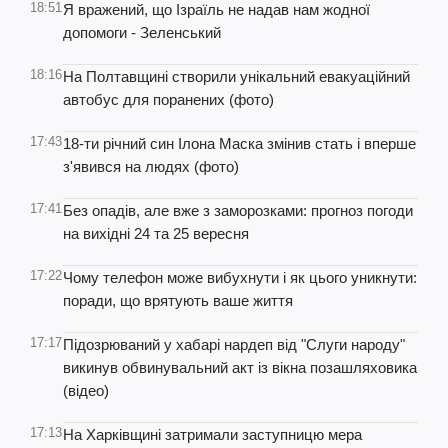
18:51
Я вражений, що Ізраїль не надав нам жодної
допомоги - Зеленський
18:16
На Полтавщині створили унікальний евакуаційний
автобус для поранених (фото)
17:43
18-ти річний син Ілона Маска змінив стать і вперше
з'явився на людях (фото)
17:41
Без опадів, але вже з заморозками: прогноз погоди
на вихідні 24 та 25 вересня
17:22
Чому телефон може вибухнути і як цього уникнути:
поради, що врятують ваше життя
17:17
Підозрюваний у хабарі нардеп від "Слуги народу"
викинув обвинувальний акт із вікна позашляховика
(відео)
17:13
На Харківщині затримали заступницю мера