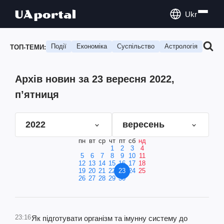
Ukr
Події
Економіка
Суспільство
Астрологія
Подо
ТОП-ТЕМИ:
Архів новин за 23 вересня 2022,
п’ятниця
2022
вересень
пн
вт
ср
чт
пт
сб
нд
1
2
3
4
5
6
7
8
9
10
11
12
13
14
15
16
17
18
19
20
21
22
23
24
25
26
27
28
29
30
23:16
Як підготувати організм та імунну систему до