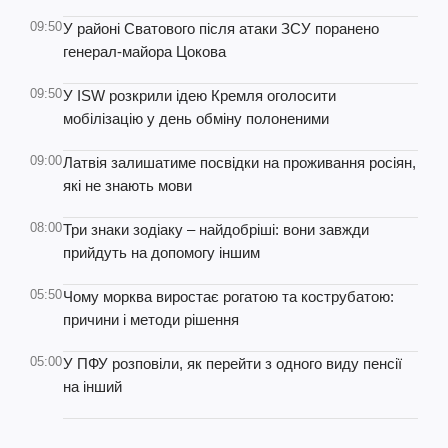
09:50
У районі Сватового після атаки ЗСУ поранено
генерал-майора Цокова
09:50
У ISW розкрили ідею Кремля оголосити
мобілізацію у день обміну полоненими
09:00
Латвія залишатиме посвідки на проживання росіян,
які не знають мови
08:00
Три знаки зодіаку – найдобріші: вони завжди
прийдуть на допомогу іншим
05:50
Чому морква виростає рогатою та кострубатою:
причини і методи рішення
05:00
У ПФУ розповіли, як перейти з одного виду пенсії
на інший