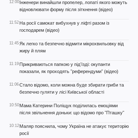
12:00
Інженери винайшли пропелер, лопаті якого можуть
відновлювати форму після зіткнення (відео)
11:52
На росії самокат вибухнув у ліфті разом із
господарем (відео)
11:45
Як легко та безпечно відмити мікрохвильовку від
жиру й плям
11:19
Прикриваються папкою у під'їзді: окупанти
показали, як проходять "референдуми" (відео)
11:06
Стало відомо, коли можна буде збирати гриби та
безпечно гуляти у лісі Київської області
10:50
Мама Катерини Поліщук поділилась емоціями
після звільнення доньки: що відомо про "Пташку"
10:12
Маляр пояснила, чому Україна не атакує територію
росії