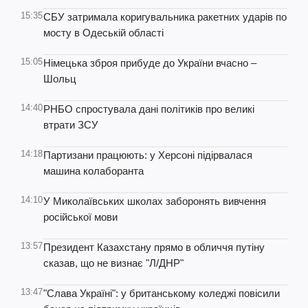
15:35
СБУ затримала коригувальника ракетних ударів по
мосту в Одеській області
15:05
Німецька зброя прибуде до України вчасно –
Шольц
14:40
РНБО спростувала дані політиків про великі
втрати ЗСУ
14:18
Партизани працюють: у Херсоні підірвалася
машина колаборанта
14:10
У Миколаївських школах заборонять вивчення
російської мови
13:57
Президент Казахстану прямо в обличчя путіну
сказав, що не визнає "Л/ДНР"
13:47
"Слава Україні": у британському коледжі повісили