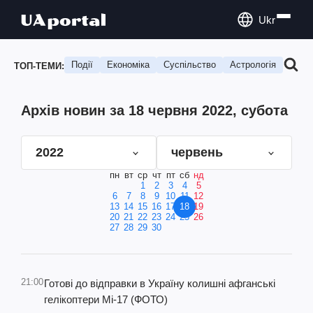
Ukr
Події
Економіка
Суспільство
Астрологія
Подо
ТОП-ТЕМИ:
Архів новин за 18 червня 2022, субота
2022
червень
пн
вт
ср
чт
пт
сб
нд
1
2
3
4
5
6
7
8
9
10
11
12
13
14
15
16
17
18
19
20
21
22
23
24
25
26
27
28
29
30
21:00
Готові до відправки в Україну колишні афганські
гелікоптери Мі-17 (ФОТО)