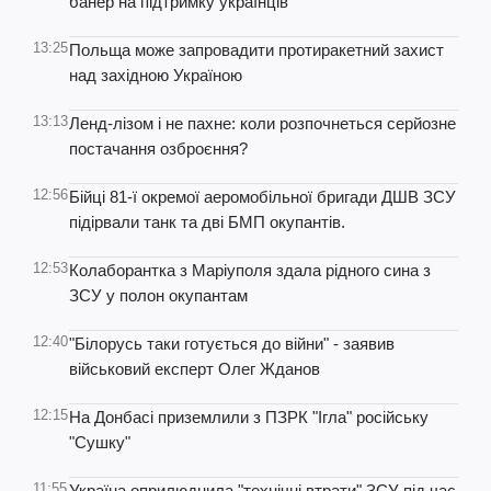
банер на підтримку українців
13:25
Польща може запровадити протиракетний захист
над західною Україною
13:13
Ленд-лізом і не пахне: коли розпочнеться серйозне
постачання озброєння?
12:56
Бійці 81-ї окремої аеромобільної бригади ДШВ ЗСУ
підірвали танк та дві БМП окупантів.
12:53
Колаборантка з Маріуполя здала рідного сина з
ЗСУ у полон окупантам
12:40
"Білорусь таки готується до війни" - заявив
військовий експерт Олег Жданов
12:15
На Донбасі приземлили з ПЗРК "Ігла" російську
"Сушку"
11:55
Україна оприлюднила "технічні втрати" ЗСУ під час