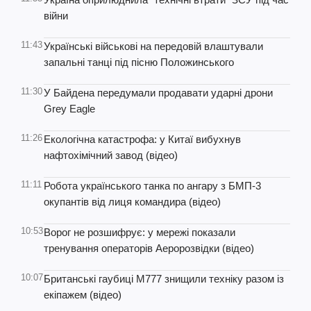
війни
11:43
Українські військові на передовій влаштували
запальні танці під пісню Положинського
11:30
У Байдена передумали продавати ударні дрони
Grey Eagle
11:26
Екологічна катастрофа: у Китаї вибухнув
нафтохімічний завод (відео)
11:11
Робота українського танка по ангару з БМП-3
окупантів від лиця командира (відео)
10:53
Ворог не розшифрує: у мережі показали
тренування операторів Аеророзвідки (відео)
10:07
Британські гаубиці M777 знищили техніку разом із
екіпажем (відео)