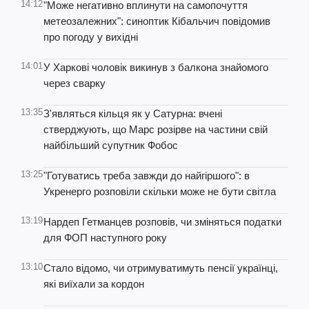
14:12
"Може негативно вплинути на самопочуття
метеозалежних": синоптик Кібальчич повідомив
про погоду у вихідні
14:01
У Харкові чоловік викинув з балкона знайомого
через сварку
13:35
З'являться кільця як у Сатурна: вчені
стверджують, що Марс розірве на частини свій
найбільший супутник Фобос
13:25
"Готуватись треба завжди до найгіршого": в
Укренерго розповіли скільки може не бути світла
13:19
Нардеп Гетманцев розповів, чи зміняться податки
для ФОП наступного року
13:10
Стало відомо, чи отримуватимуть пенсії українці,
які виїхали за кордон