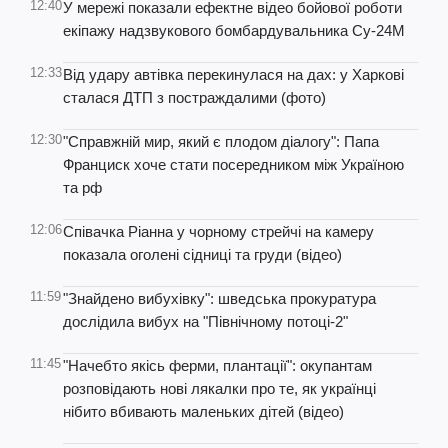
12:40
У мережі показали ефектне відео бойової роботи
екіпажу надзвукового бомбардувальника Су-24М
12:33
Від удару автівка перекинулася на дах: у Харкові
сталася ДТП з постраждалими (фото)
12:30
"Справжній мир, який є плодом діалогу": Папа
Франциск хоче стати посередником між Україною
та рф
12:06
Співачка Ріанна у чорному стрейчі на камеру
показала оголені сідниці та груди (відео)
11:59
"Знайдено вибухівку": шведська прокуратура
дослідила вибух на "Північному потоці-2"
11:45
"Начебто якісь ферми, плантації": окупантам
розповідають нові лякалки про те, як українці
нібито вбивають маленьких дітей (відео)