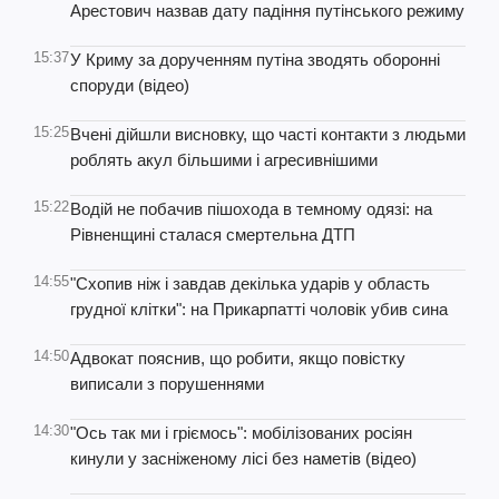
Арестович назвав дату падіння путінського режиму
15:37
У Криму за дорученням путіна зводять оборонні
споруди (відео)
15:25
Вчені дійшли висновку, що часті контакти з людьми
роблять акул більшими і агресивнішими
15:22
Водій не побачив пішохода в темному одязі: на
Рівненщині сталася смертельна ДТП
14:55
"Схопив ніж і завдав декілька ударів у область
грудної клітки": на Прикарпатті чоловік убив сина
14:50
Адвокат пояснив, що робити, якщо повістку
виписали з порушеннями
14:30
"Ось так ми і гріємось": мобілізованих росіян
кинули у засніженому лісі без наметів (відео)