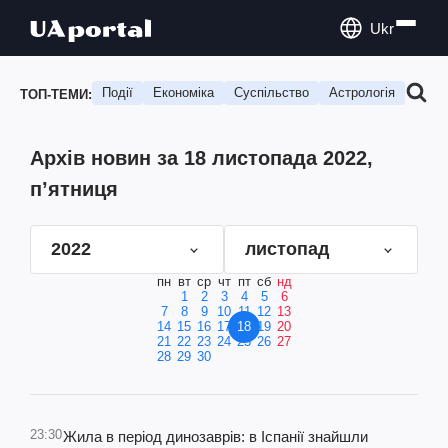
Ukr
Події
Економіка
Суспільство
Астрологія
Подо
ТОП-ТЕМИ:
Архів новин за 18 листопада 2022,
п’ятниця
2022
листопад
пн
вт
ср
чт
пт
сб
нд
1
2
3
4
5
6
7
8
9
10
11
12
13
14
15
16
17
18
19
20
21
22
23
24
25
26
27
28
29
30
23:30
Жила в період динозаврів: в Іспанії знайшли