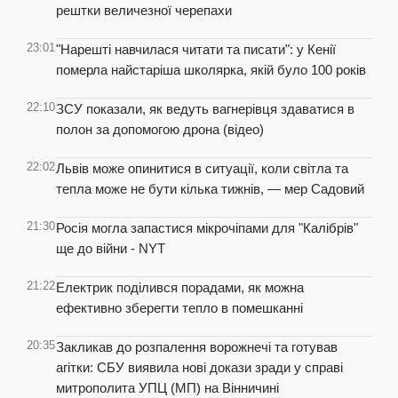
рештки величезної черепахи
23:01
"Нарешті навчилася читати та писати": у Кенії
померла найстаріша школярка, якій було 100 років
22:10
ЗСУ показали, як ведуть вагнерівця здаватися в
полон за допомогою дрона (відео)
22:02
Львів може опинитися в ситуації, коли світла та
тепла може не бути кілька тижнів, — мер Садовий
21:30
Росія могла запастися мікрочіпами для "Калібрів"
ще до війни - NYT
21:22
Електрик поділився порадами, як можна
ефективно зберегти тепло в помешканні
20:35
Закликав до розпалення ворожнечі та готував
агітки: СБУ виявила нові докази зради у справі
митрополита УПЦ (МП) на Вінничині