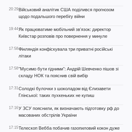
20:29
Військовий аналітик США поділився прогнозом
щодо подальшого перебігу війни
19:44
Як працюватиме мобільний зв'язок: директор
Київстар розповів про повернення у минуле
17:58
Фінляндія конфіскувала три приватні російські
літаки
17:58
"Мусимо бути гідними": Андрій Шевченко пішов зі
складу НОК та пояснив свій вибір
17:31
Солодкі булочки з шоколадом від Єлизавети
Глінської: таких пухкеньких не купиш
17:16
У ЗСУ пояснили, як визначають підготовку рф до
масованих обстрілів України
17:15
Телескоп Вебба побачив газопиловий кокон дуже