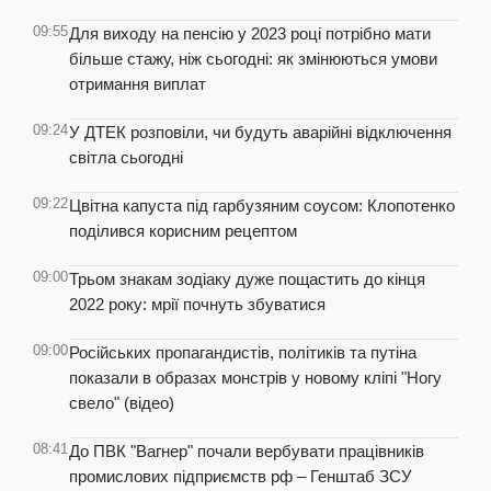
09:55
Для виходу на пенсію у 2023 році потрібно мати
більше стажу, ніж сьогодні: як змінюються умови
отримання виплат
09:24
У ДТЕК розповіли, чи будуть аварійні відключення
світла сьогодні
09:22
Цвітна капуста під гарбузяним соусом: Клопотенко
поділився корисним рецептом
09:00
Трьом знакам зодіаку дуже пощастить до кінця
2022 року: мрії почнуть збуватися
09:00
Російських пропагандистів, політиків та путіна
показали в образах монстрів у новому кліпі "Ногу
свело" (відео)
08:41
До ПВК "Вагнер" почали вербувати працівників
промислових підприємств рф – Генштаб ЗСУ