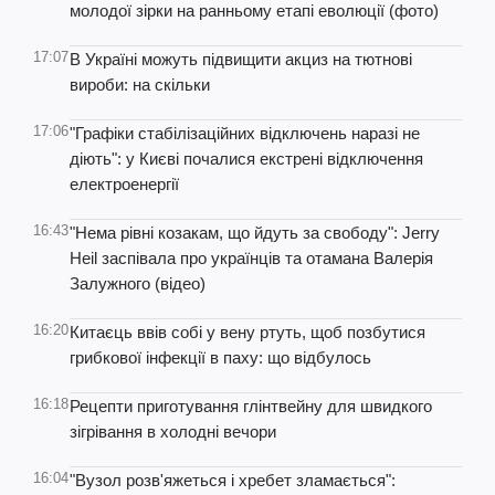
молодої зірки на ранньому етапі еволюції (фото)
17:07
В Україні можуть підвищити акциз на тютнові
вироби: на скільки
17:06
"Графіки стабілізаційних відключень наразі не
діють": у Києві почалися екстрені відключення
електроенергії
16:43
"Нема рівні козакам, що йдуть за свободу": Jerry
Heil заспівала про українців та отамана Валерія
Залужного (відео)
16:20
Китаєць ввів собі у вену ртуть, щоб позбутися
грибкової інфекції в паху: що відбулось
16:18
Рецепти приготування глінтвейну для швидкого
зігрівання в холодні вечори
16:04
"Вузол розв'яжеться і хребет зламається":