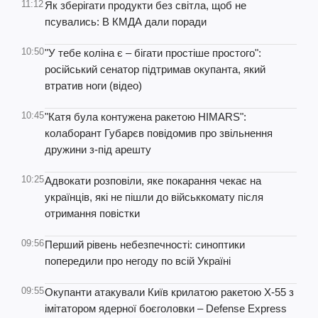
11:12
Як зберігати продукти без світла, щоб не
псувались: В КМДА дали поради
10:50
"У тебе коліна є – бігати простіше простого":
російський сенатор підтримав окупанта, який
втратив ноги (відео)
10:45
"Катя була контужена ракетою HIMARS":
колаборант Губарєв повідомив про звільнення
дружини з-під арешту
10:25
Адвокати розповіли, яке покарання чекає на
українців, які не пішли до військкомату після
отримання повістки
09:56
Перший рівень небезпечності: синоптики
попередили про негоду по всій Україні
09:55
Окупанти атакували Київ крилатою ракетою Х-55 з
імітатором ядерної боєголовки – Defense Express