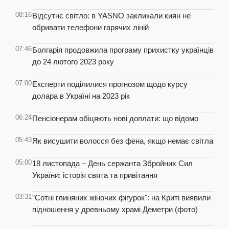
08:16
Відсутнє світло: в YASNO закликали киян не
обривати телефони гарячих ліній
07:46
Болгарія продовжила програму прихистку українців
до 24 лютого 2023 року
07:00
Експерти поділилися прогнозом щодо курсу
долара в Україні на 2023 рік
06:24
Пенсіонерам обіцяють нові доплати: що відомо
05:43
Як висушити волосся без фена, якщо немає світла
05:00
18 листопада – День сержанта Збройних Сил
України: історія свята та привітання
03:31
"Сотні глиняних жіночих фігурок": на Криті виявили
підношення у древньому храмі Деметри (фото)