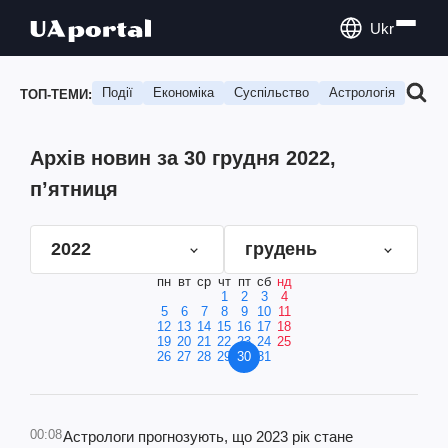
Ukr
Події
Економіка
Суспільство
Астрологія
Подо
ТОП-ТЕМИ:
Архів новин за 30 грудня 2022,
п’ятниця
2022
грудень
пн
вт
ср
чт
пт
сб
нд
1
2
3
4
5
6
7
8
9
10
11
12
13
14
15
16
17
18
19
20
21
22
23
24
25
26
27
28
29
30
31
00:08
Астрологи прогнозують, що 2023 рік стане