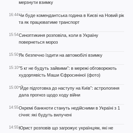
мерзнути взимку
16:44
Чи буде комендантська година в Києві на Новий рік
та як працюватиме транспорт
15:54
Синоптикиня розповіла, коли в Україну
повернеться мороз
15:50
Як безпечно їздити на автомобілі взимку
15:10
"5 кг не будуть зайвими": в мережі обговорюють
худорлявість Маши Єфросиніної (фото)
15:00
"Йде підготовка до наступу на Київ": астрологиня
дала прогноз щодо ходу війни
14:55
Окремі банкноти стануть недійсними в Україні з 1
січня: які будуть вилучені
14:55
Юрист розповів що загрожує українцям, які не