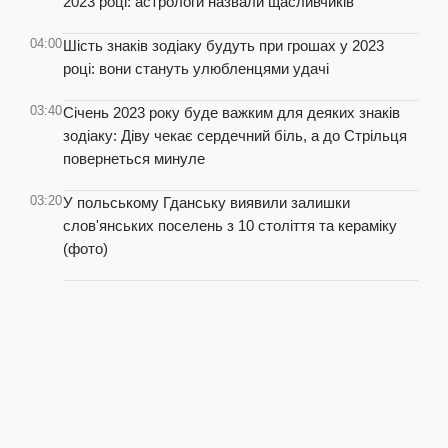
2023 році: астрологи назвали щасливчиків
04:00
Шість знаків зодіаку будуть при грошах у 2023
році: вони стануть улюбленцями удачі
03:40
Січень 2023 року буде важким для деяких знаків
зодіаку: Діву чекає сердечний біль, а до Стрільця
повернеться минуле
03:20
У польському Гданську виявили залишки
слов'янських поселень з 10 століття та кераміку
(фото)