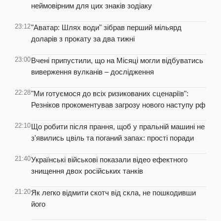
неймовірним для цих знаків зодіаку
23:12
"Аватар: Шлях води" зібрав перший мільярд
доларів з прокату за два тижні
23:00
Вчені припустили, що на Місяці могли відбуватись
виверження вулканів – дослідження
22:28
"Ми готуємося до всіх ризикованих сценаріїв":
Резніков прокоментував загрозу нового наступу рф
22:10
Що робити після прання, щоб у пральній машині не
з'явились цвіль та поганий запах: прості поради
21:40
Українські військові показали відео ефектного
знищення двох російських танків
21:20
Як легко відмити скотч від скла, не пошкодивши
його