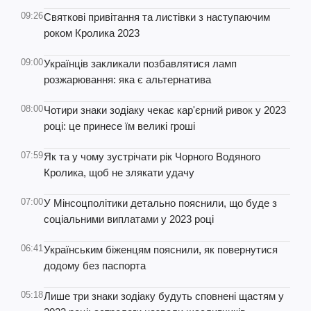
09:26
Святкові привітання та листівки з наступаючим
роком Кролика 2023
09:00
Українців закликали позбавлятися ламп
розжарювання: яка є альтернатива
08:00
Чотири знаки зодіаку чекає кар'єрний ривок у 2023
році: це принесе їм великі гроші
07:59
Як та у чому зустрічати рік Чорного Водяного
Кролика, щоб не злякати удачу
07:00
У Мінсоцполітики детально пояснили, що буде з
соціальними виплатами у 2023 році
06:41
Українським біженцям пояснили, як повернутися
додому без паспорта
05:18
Лише три знаки зодіаку будуть сповнені щастям у