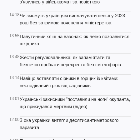
з'явились у військкомат за повісткою
14:18
Чи зможуть українцям виплачувати пенсії у 2023
році без затримок: пояснення міністерства
13:55
Павутинний кліщ на вазонах: як легко позбавитися
шкідника
13:48
Жести регулювальника: як запам'ятати та
безпечно проїхати перехрестя без світлофорів
13:14
Навіщо вставляти сірники в горщик із квітами:
несподіваний трюк від садівників
13:01
Українські захисники "поставили на ноги" окупанта,
що прикидався мертвим (відео)
12:00
З ока українки витягли десятисантиметрового
паразита