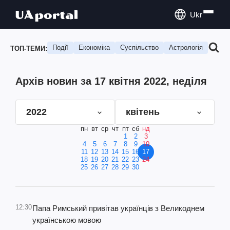
Ukr
Події
Економіка
Суспільство
Астрологія
Подо
ТОП-ТЕМИ:
Архів новин за 17 квітня 2022, неділя
2022
квітень
пн
вт
ср
чт
пт
сб
нд
1
2
3
4
5
6
7
8
9
10
11
12
13
14
15
16
17
18
19
20
21
22
23
24
25
26
27
28
29
30
12:30
Папа Римський привітав українців з Великоднем
українською мовою