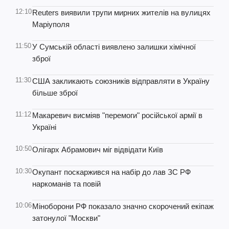
12:10
Reuters виявили трупи мирних жителів на вулицях
Маріуполя
11:50
У Сумській області виявлено залишки хімічної
зброї
11:30
США закликають союзників відправляти в Україну
більше зброї
11:12
Макаревич висміяв "перемоги" російської армії в
Україні
10:50
Олігарх Абрамович міг відвідати Київ
10:30
Окупант поскаржився на набір до лав ЗС РФ
наркоманів та повій
10:06
Міноборони РФ показало значно скорочений екіпаж
затонулої "Москви"