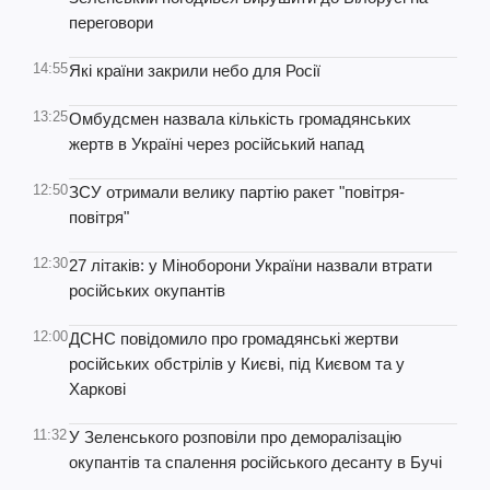
переговори
14:55
Які країни закрили небо для Росії
13:25
Омбудсмен назвала кількість громадянських
жертв в Україні через російський напад
12:50
ЗСУ отримали велику партію ракет "повітря-
повітря"
12:30
27 літаків: у Міноборони України назвали втрати
російських окупантів
12:00
ДСНС повідомило про громадянські жертви
російських обстрілів у Києві, під Києвом та у
Харкові
11:32
У Зеленського розповіли про деморалізацію
окупантів та спалення російського десанту в Бучі