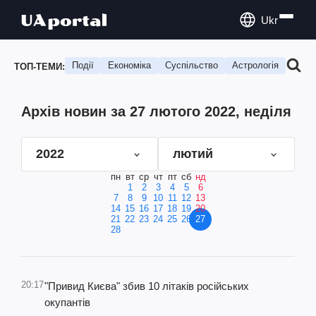
Ukr
Події
Економіка
Суспільство
Астрологія
Подо
ТОП-ТЕМИ:
Архів новин за 27 лютого 2022, неділя
2022
лютий
пн
вт
ср
чт
пт
сб
нд
1
2
3
4
5
6
7
8
9
10
11
12
13
14
15
16
17
18
19
20
21
22
23
24
25
26
27
28
20:17
"Привид Києва" збив 10 літаків російських
окупантів