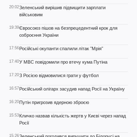
20:02
Зеленський вирішив підвищити зарплати
військовим
19:39
Євросоюз пішов на безпрецедентний крок для
озброєння України
17:56
Російські окупанти спалили літак "Мрія"
17:40
У МВС повідомили про втечу кума Путіна
17:20
З Росією відмовилися грати у футбол
16:57
Російський олігарх засудив напад Росії на Україну
16:20
Путін пригрозив ядерною зброєю
15:53
Кличко назвав кількість жертв у Києві через напад
Росії
15:26
Зеленський погодився вирушити до Білорусі на