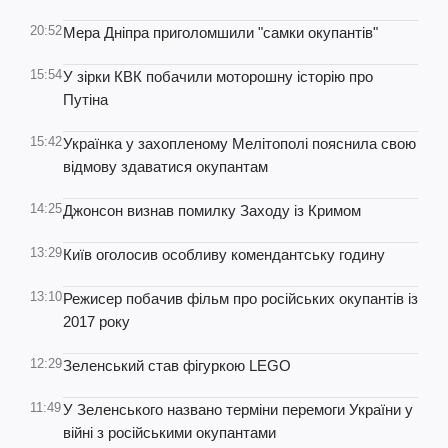
20:52
Мера Дніпра приголомшили "самки окупантів"
15:54
У зірки КВК побачили моторошну історію про
Путіна
15:42
Українка у захопленому Мелітополі пояснила свою
відмову здаватися окупантам
14:25
Джонсон визнав помилку Заходу із Кримом
13:29
Київ оголосив особливу комендантську годину
13:10
Режисер побачив фільм про російських окупантів із
2017 року
12:29
Зеленський став фігуркою LEGO
11:49
У Зеленського названо терміни перемоги України у
війні з російськими окупантами