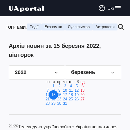
Ukr
Події
Економіка
Суспільство
Астрологія
Подо
ТОП-ТЕМИ:
Архів новин за 15 березня 2022,
вівторок
2022
березень
пн
вт
ср
чт
пт
сб
нд
1
2
3
4
5
6
7
8
9
10
11
12
13
14
15
16
17
18
19
20
21
22
23
24
25
26
27
28
29
30
31
21:26
Телеведуча-українофобка з України поплатилася