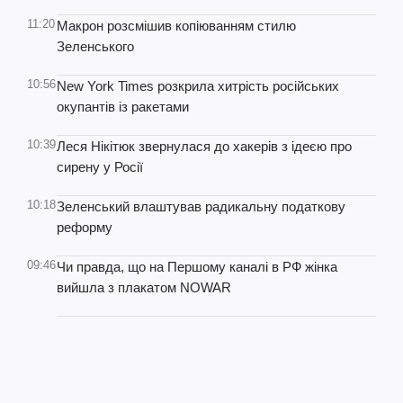
11:20
Макрон розсмішив копіюванням стилю
Зеленського
10:56
New York Times розкрила хитрість російських
окупантів із ракетами
10:39
Леся Нікітюк звернулася до хакерів з ідеєю про
сирену у Росії
10:18
Зеленський влаштував радикальну податкову
реформу
09:46
Чи правда, що на Першому каналі в РФ жінка
вийшла з плакатом NOWAR