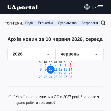
Ukr
Події
Економіка
Суспільство
Астрологія
Подо
ТОП-ТЕМИ:
Архів новин за 10 червня 2026, середа
2026
червень
пн
вт
ср
чт
пт
сб
нд
1
2
3
4
5
6
7
8
9
10
11
12
13
14
15
16
17
18
19
20
21
22
23
24
25
26
27
28
22:44
Україна не вступить в ЄС в 2027 році. Чи варто з
цього робити трагедію?