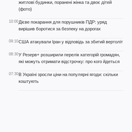
житлові будинки, поранені жінка та двоє дітей
(фото)
10:00
Дієве покарання для порушників ПДР: уряд
вирішив боротися за безпеку на дорогах
09:10
США атакували Іран у відповідь за збитий вертоліт
08:30
У Резерв+ розширили перелік категорій громадян,
які можуть отримати відстрочку: про кого йдеться
07:30
В Україні зросли ціни на популярні ягоди: скільки
коштують