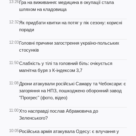
13:26
Гра на виживання: медицина в окупації стала
шляхом на кладовища
12:32
Як придбати квитки на потяг у пік сезону: корисні
поради
12:03
Головні причини загострення україно-польських
стосунків
11:50
Слабкість у тілі та головний біль: очікується
магнітна буря з К-індексом 3,7
11:08
Дрони атакували російські Самару та Чебоксари: є
загоряння на НПЗ, пошкоджено оборонний завод
"Прогрес" (фото, відео)
11:00
Хто насправді послав Абрамовича до
Зеленського?
10:05
Російська армія атакувала Одесу: є влучання у