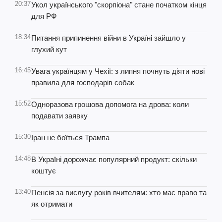
20:37
Укол українського "скорпіона" стане початком кінця
для РФ
18:34
Питання припинення війни в Україні зайшло у
глухий кут
16:45
Увага українцям у Чехії: з липня почнуть діяти нові
правила для господарів собак
15:52
Одноразова грошова допомога на дрова: коли
подавати заявку
15:30
Іран не боїться Трампа
14:48
В Україні дорожчає популярний продукт: скільки
коштує
13:40
Пенсія за вислугу років вчителям: хто має право та
як отримати