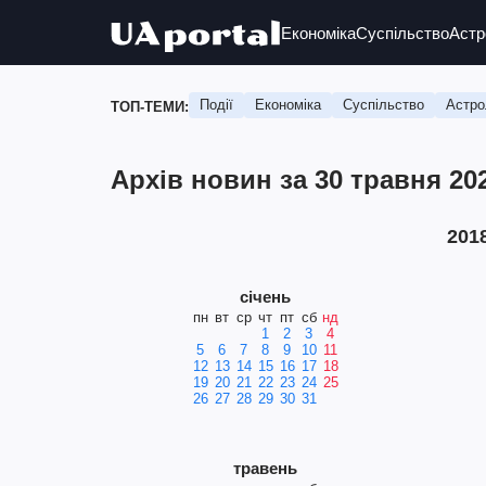
Економіка
Суспільство
Астр
Події
Економіка
Суспільство
Астро
ТОП-ТЕМИ:
Архів новин за 30 травня 20
201
січень
пн
вт
ср
чт
пт
сб
нд
1
2
3
4
5
6
7
8
9
10
11
12
13
14
15
16
17
18
19
20
21
22
23
24
25
26
27
28
29
30
31
травень