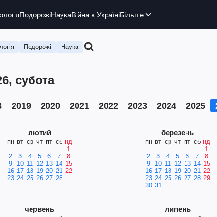
ологія
Подорожі
Наука
Війна в Україні
Більше
логія
Подорожі
Наука
26, субота
8
2019
2020
2021
2022
2023
2024
2025
лютий
березень
пн
вт
ср
чт
пт
сб
нд
пн
вт
ср
чт
пт
сб
нд
1
1
2
3
4
5
6
7
8
2
3
4
5
6
7
8
9
10
11
12
13
14
15
9
10
11
12
13
14
15
16
17
18
19
20
21
22
16
17
18
19
20
21
22
23
24
25
26
27
28
23
24
25
26
27
28
29
30
31
червень
липень