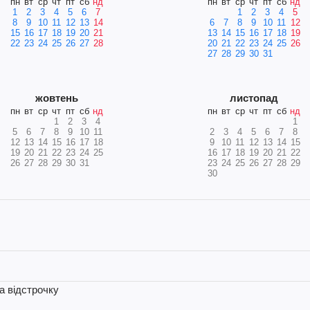
пн
вт
ср
чт
пт
сб
нд
пн
вт
ср
чт
пт
сб
нд
1
2
3
4
5
6
7
1
2
3
4
5
8
9
10
11
12
13
14
6
7
8
9
10
11
12
15
16
17
18
19
20
21
13
14
15
16
17
18
19
22
23
24
25
26
27
28
20
21
22
23
24
25
26
27
28
29
30
31
жовтень
листопад
пн
вт
ср
чт
пт
сб
нд
пн
вт
ср
чт
пт
сб
нд
1
2
3
4
1
5
6
7
8
9
10
11
2
3
4
5
6
7
8
12
13
14
15
16
17
18
9
10
11
12
13
14
15
19
20
21
22
23
24
25
16
17
18
19
20
21
22
26
27
28
29
30
31
23
24
25
26
27
28
29
30
на відстрочку