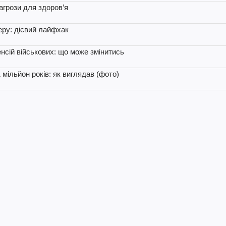
агрози для здоров’я
еру: дієвий лайфхак
нсій військових: що може змінитись
 мільйон років: як виглядав (фото)