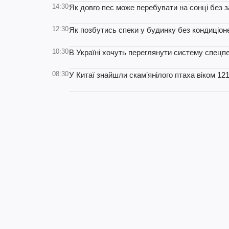
14:30
Як довго пес може перебувати на сонці без з
12:30
Як позбутись спеки у будинку без кондиціон
10:30
В Україні хочуть переглянути систему спецпе
08:30
У Китаї знайшли скамʼянілого птаха віком 121