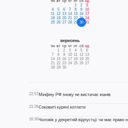
пн
вт
ср
чт
пт
сб
нд
1
2
3
4
5
6
7
8
9
10
11
12
13
14
15
16
17
18
19
20
21
22
23
24
25
26
27
28
29
30
31
вересень
пн
вт
ср
чт
пт
сб
нд
1
2
3
4
5
6
7
8
9
10
11
12
13
14
15
16
17
18
19
20
21
22
23
24
25
26
27
28
29
30
22:57
Мінфіну РФ знову не вистачає юанів
21:26
Соковиті курячі котлети
16:30
Чоловік у декретній відпустці: чи має право 