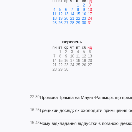
пн
вт
ср
чт
пт
сб
нд
1
2
3
4
5
6
7
8
9
10
11
12
13
14
15
16
17
18
19
20
21
22
23
24
25
26
27
28
29
30
31
вересень
пн
вт
ср
чт
пт
сб
нд
1
2
3
4
5
6
7
8
9
10
11
12
13
14
15
16
17
18
19
20
21
22
23
24
25
26
27
28
29
30
22:39
Промова Трампа на Маунт-Рашморі: що през
16:25
Грецький досвід: як охолодити приміщення бе
15:48
Чому відкладання відпустки є поганою ідеєю