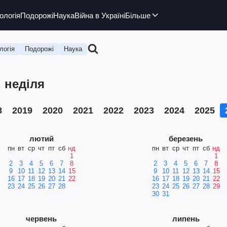
ологія
Подорожі
Наука
Війна в Україні
Більше
логія
Подорожі
Наука
, неділя
8
2019
2020
2021
2022
2023
2024
2025
лютий
березень
пн
вт
ср
чт
пт
сб
нд
пн
вт
ср
чт
пт
сб
нд
1
1
2
3
4
5
6
7
8
2
3
4
5
6
7
8
9
10
11
12
13
14
15
9
10
11
12
13
14
15
16
17
18
19
20
21
22
16
17
18
19
20
21
22
23
24
25
26
27
28
23
24
25
26
27
28
29
30
31
червень
липень