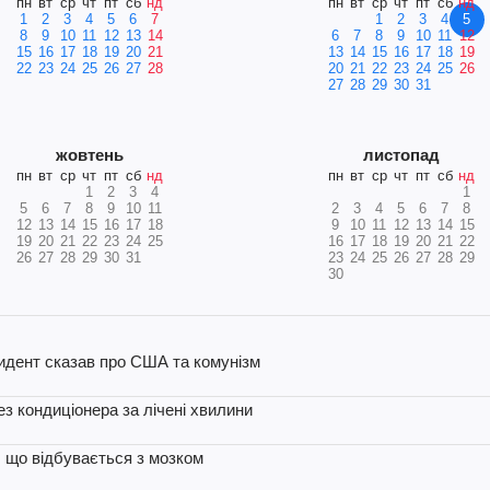
пн
вт
ср
чт
пт
сб
нд
пн
вт
ср
чт
пт
сб
нд
1
2
3
4
5
6
7
1
2
3
4
5
8
9
10
11
12
13
14
6
7
8
9
10
11
12
15
16
17
18
19
20
21
13
14
15
16
17
18
19
22
23
24
25
26
27
28
20
21
22
23
24
25
26
27
28
29
30
31
жовтень
листопад
пн
вт
ср
чт
пт
сб
нд
пн
вт
ср
чт
пт
сб
нд
1
2
3
4
1
5
6
7
8
9
10
11
2
3
4
5
6
7
8
12
13
14
15
16
17
18
9
10
11
12
13
14
15
19
20
21
22
23
24
25
16
17
18
19
20
21
22
26
27
28
29
30
31
23
24
25
26
27
28
29
30
идент сказав про США та комунізм
з кондиціонера за лічені хвилини
: що відбувається з мозком