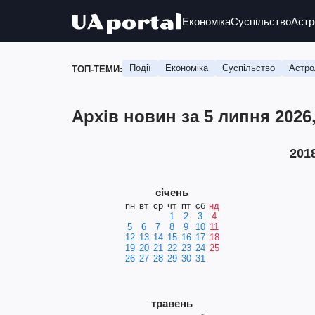
Економіка
Суспільство
Астр
Події
Економіка
Суспільство
Астро
ТОП-ТЕМИ:
Архів новин за 5 липня 2026
201
січень
пн
вт
ср
чт
пт
сб
нд
1
2
3
4
5
6
7
8
9
10
11
12
13
14
15
16
17
18
19
20
21
22
23
24
25
26
27
28
29
30
31
травень