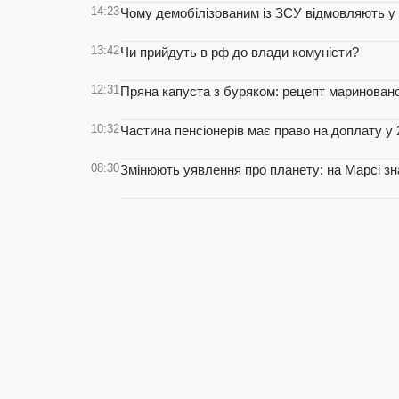
14:23
Чому демобілізованим із ЗСУ відмовляють у
13:42
Чи прийдуть в рф до влади комуністи?
12:31
Пряна капуста з буряком: рецепт мариновано
10:32
Частина пенсіонерів має право на доплату у 
08:30
Змінюють уявлення про планету: на Марсі з