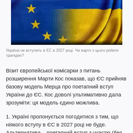
Україна не вступить в ЄС в 2027 році. Чи варто з цього робити
трагедію?
Візит європейської комісарки з питань
розширення Марти Кос показав, що ЄС прийняв
базову модель Мерца про поетапний вступ
України до ЄС. Кос доволі ультимативно дала
зрозуміти: ця модель єдино можлива.
1. Україні пропонується погодитися з тим, що
ніякого вступу в ЄС в 2027 році не буде.
Альтернатива – поетапний вступ з участю (без