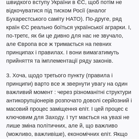
швидкого вступу України в ЄС, щоб потім не
відкочуватися під тиском Росії (аналог
Бухарестського саміту НАТО). По-друге, ряд
країн ЄС реально боїться української аграрки. І,
по-третє, як би це дивно для нас не звучало,
але Європа все ж тримається на певних
принципах і правилах. І вони вимагатимуть
прийняття та імплементації ряду законів.
3. Хоча, щодо третього пункту (правила і
принципи) варто все ж звернути увагу на один
важливий момент : через різноманітні структури
антикорупціонерів розпочато доволі серйозний і
масовий процес заміщення еліт. І цей процес є
ключовим для Заходу. І тут мається на увазі не
лише зміна політичних, але й, що важливо
(можливо, важливіше), економічних еліт. Якщо