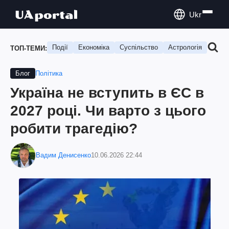
Ukr
Події
Економіка
Суспільство
Астрологія
Подо
ТОП-ТЕМИ:
Політика
Блог
Україна не вступить в ЄС в
2027 році. Чи варто з цього
робити трагедію?
Вадим Денисенко
10.06.2026 22:44