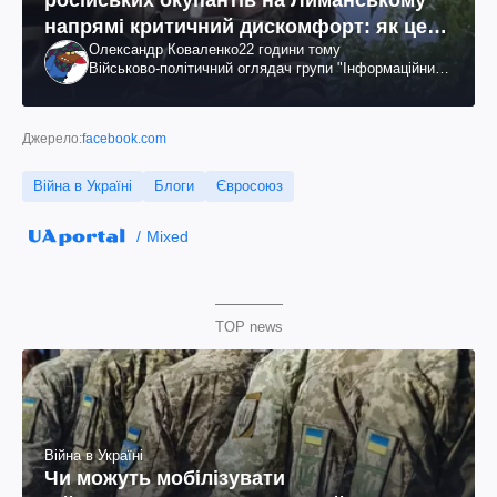
російських окупантів на Лиманському
напрямі критичний дискомфорт: як це
Олександр Коваленко
22 години тому
вдалося
Військово-політичний оглядач групи "Інформаційний
спротив"
Джерело:
facebook.com
Війна в Україні
Блоги
Євросоюз
Mixed
TOP news
Війна в Україні
Чи можуть мобілізувати