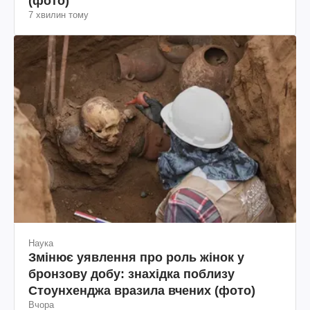
(фото)
7 хвилин тому
Наука
Змінює уявлення про роль жінок у
бронзову добу: знахідка поблизу
Стоунхенджа вразила вчених (фото)
Вчора