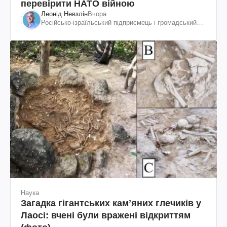
перевірити НАТО війною
Леонід Невзлін
Вчора
Російсько-ізраїльський підприємець і громадський
діяч, колишній віцепрезидент "ЮКОСа"
Наука
Загадка гігантських камʼяних глечиків у
Лаосі: вчені були вражені відкриттям