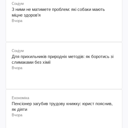
Соціум
З ними не матимете проблем: які собаки мають
міцне здоров’я
Вчора
Соціум
Для прихильників природніх методів: як боротись зі
слимаками без хімії
Вчора
Економіка
Пенсіонер загубив трудову книжку: юрист пояснив,
як діяти
Вчора