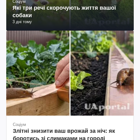
Соціум
Які три речі скорочують життя вашої
собаки
3 дні тому
Соціум
Злітні знизити ваш врожай за ніч: як
боротись зі слимаками на городі