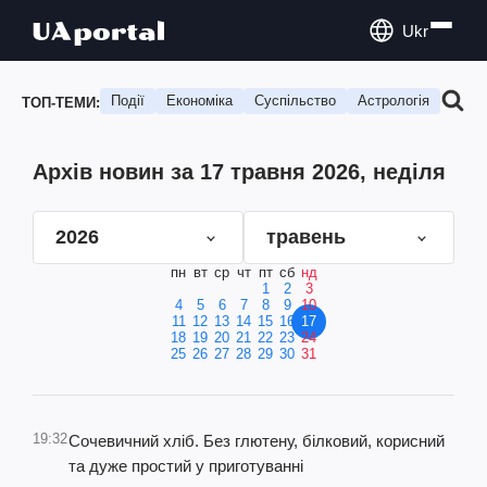
Ukr
Події
Економіка
Суспільство
Астрологія
Подо
ТОП-ТЕМИ:
Архів новин за 17 травня 2026, неділя
2026
травень
пн
вт
ср
чт
пт
сб
нд
1
2
3
4
5
6
7
8
9
10
11
12
13
14
15
16
17
18
19
20
21
22
23
24
25
26
27
28
29
30
31
19:32
Сочевичний хліб. Без глютену, білковий, корисний
та дуже простий у приготуванні