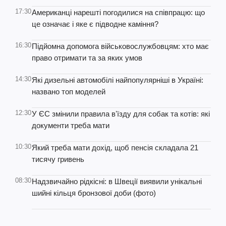
17:30
Американці нарешті погодилися на співпрацю: що
це означає і яке є підводне каміння?
16:30
Підйомна допомога військовослужбовцям: хто має
право отримати та за яких умов
14:30
Які дизельні автомобілі найпопулярніші в Україні:
названо топ моделей
12:30
У ЄС змінили правила вʼїзду для собак та котів: які
документи треба мати
10:30
Який треба мати дохід, щоб пенсія складала 21
тисячу гривень
08:30
Надзвичайно рідкісні: в Швеції виявили унікальні
шийні кільця бронзової доби (фото)