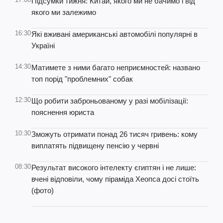
Підсумки тижня: Китай, якого ми не бачимо і від
якого ми залежимо
16:30
Які вживані американські автомобілі популярні в
Україні
14:30
Матимете з ними багато неприємностей: названо
топ порід "проблемних" собак
12:30
Що робити заброньованому у разі мобілізації:
пояснення юриста
10:30
Зможуть отримати понад 26 тисяч гривень: кому
виплатять підвищену пенсію у червні
08:30
Результат високого інтелекту єгиптян і не лише:
вчені відповіли, чому піраміда Хеопса досі стоїть
(фото)