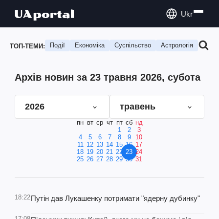
Ukr
Події
Економіка
Суспільство
Астрологія
Подо
ТОП-ТЕМИ:
Архів новин за 23 травня 2026, субота
2026
травень
пн
вт
ср
чт
пт
сб
нд
1
2
3
4
5
6
7
8
9
10
11
12
13
14
15
16
17
18
19
20
21
22
23
24
25
26
27
28
29
30
31
18:22
Путін дав Лукашенку потримати "ядерну дубинку"
17:08