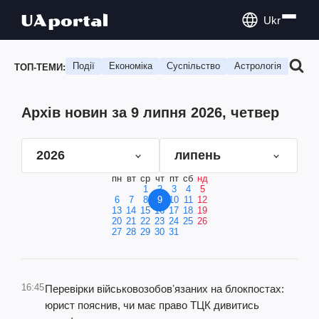
Ukr
Події
Економіка
Суспільство
Астрологія
Подо
ТОП-ТЕМИ:
Архів новин за 9 липня 2026, четвер
2026
липень
пн
вт
ср
чт
пт
сб
нд
1
2
3
4
5
6
7
8
9
10
11
12
13
14
15
16
17
18
19
20
21
22
23
24
25
26
27
28
29
30
31
16:45
Перевірки військовозобовʼязаних на блокпостах:
юрист пояснив, чи має право ТЦК дивитись