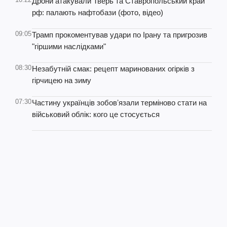
Дрони атакували Тверь та Ставропольський край
рф: палають нафтобази (фото, відео)
09:05
Трамп прокоментував удари по Ірану та пригрозив
"гіршими наслідками"
08:30
Незабутній смак: рецепт маринованих огірків з
гірчицею на зиму
07:30
Частину українців зобовʼязали терміново стати на
військовий облік: кого це стосується