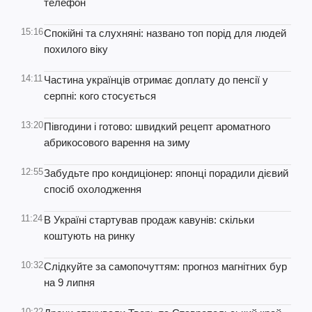
телефон
15:16
Спокійні та слухняні: названо топ порід для людей
похилого віку
14:11
Частина українців отримає доплату до пенсії у
серпні: кого стосується
13:20
Півгодини і готово: швидкий рецепт ароматного
абрикосового варення на зиму
12:55
Забудьте про кондиціонер: японці порадили дієвий
спосіб охолодження
11:24
В Україні стартував продаж кавунів: скільки
коштують на ринку
10:32
Слідкуйте за самопочуттям: прогноз магнітних бур
на 9 липня
10:22