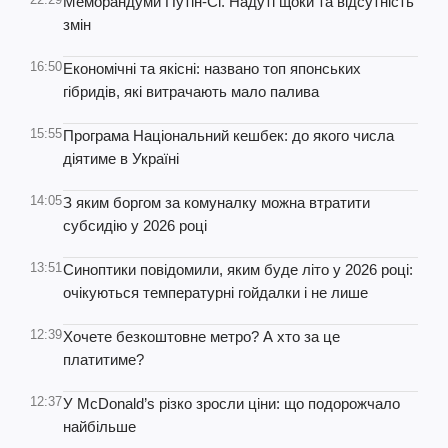
Меморандуми Путін-Сі. Надуті щоки та відсутність
змін
16:50
Економічні та якісні: названо топ японських
гібридів, які витрачають мало палива
15:55
Програма Національний кешбек: до якого числа
діятиме в Україні
14:05
З яким боргом за комуналку можна втратити
субсидію у 2026 році
13:51
Синоптики повідомили, яким буде літо у 2026 році:
очікуються температурні гойдалки і не лише
12:39
Хочете безкоштовне метро? А хто за це
платитиме?
12:37
У McDonald’s різко зросли ціни: що подорожчало
найбільше