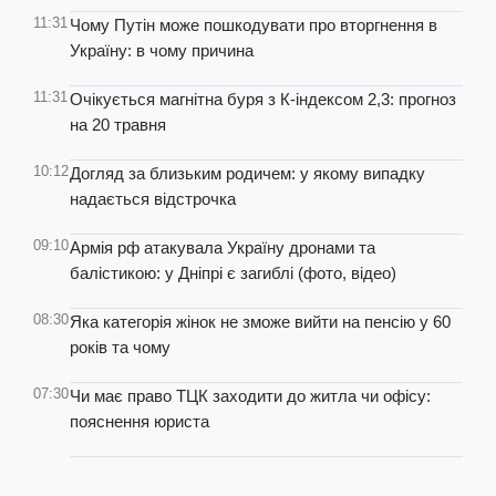
11:31
Чому Путін може пошкодувати про вторгнення в
Україну: в чому причина
11:31
Очікується магнітна буря з К-індексом 2,3: прогноз
на 20 травня
10:12
Догляд за близьким родичем: у якому випадку
надається відстрочка
09:10
Армія рф атакувала Україну дронами та
балістикою: у Дніпрі є загиблі (фото, відео)
08:30
Яка категорія жінок не зможе вийти на пенсію у 60
років та чому
07:30
Чи має право ТЦК заходити до житла чи офісу:
пояснення юриста