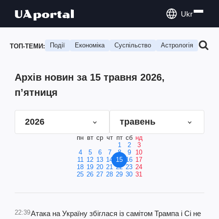
Ukr
Події
Економіка
Суспільство
Астрологія
Подо
ТОП-ТЕМИ:
Архів новин за 15 травня 2026,
п’ятниця
2026
травень
пн
вт
ср
чт
пт
сб
нд
1
2
3
4
5
6
7
8
9
10
11
12
13
14
15
16
17
18
19
20
21
22
23
24
25
26
27
28
29
30
31
22:39
Атака на Україну збіглася із самітом Трампа і Сі не