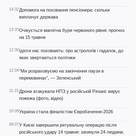
14:32
Допомога на поховання пенсіонера: скільки
виплачує держава
13:33
Очікується магнітна буря червоного рівня: прогноз
на 15 травня
12:30
Ідіоти нас поховають: про астрологів і гадалок, до
яких звертаються політики
12:04
"Ми розраховуємо на закінчення паузи в
перемовинах", — Зеленський
11:15
Дрони атакували НПЗ у російській Рязані: вирує
пожежа (фото, відео)
10:09
Україна стала фіналістом Євробачення-2026
09:07
У Києві завершили рятувальну операцію після
російського удару 14 травня: загинули 24 людини,