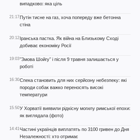
випадково: яка ціль
21:17
Путін тисне на газ, хоча попереду вже бетонна
стіна
20:12
Іранська пастка. Як війна на Близькому Сході
добиває економіку Росії
19:03
"Змова Шойгу" і після 9 травня залишається у
роботі
16:30
Спека становить для них серйозну небезпеку: які
породи собак важко переносять високі
температури
15:50
У Хорватії виявили рідкісну могилу римської епохи:
як виглядала (фото)
14:41
Частині українців виплатять по 3100 гривен до Дня
Незалежності: хто отримає