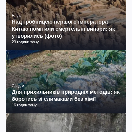
Наука
Над гробницею першого імператора
Китаю помітили смертельні випари: як
утворились (фото)
23 години тому
Соціум
Для прихильників природніх методів: як
боротись зі слимаками без хімії
16 годин тому