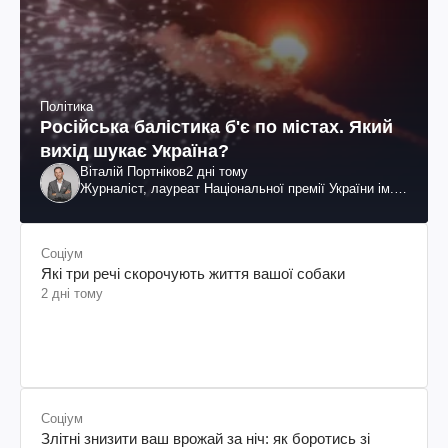
Політика
Російська балістика б'є по містах. Який
вихід шукає Україна?
Віталій Портніков
2 дні тому
Журналіст, лауреат Національної премії України ім.
Шевченка
Соціум
Які три речі скорочують життя вашої собаки
2 дні тому
Соціум
Злітні знизити ваш врожай за ніч: як боротись зі