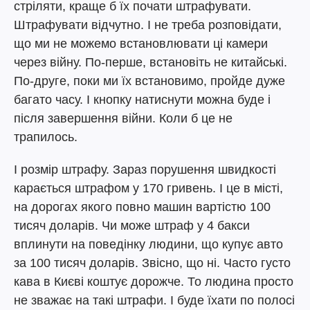
стріляти, краще б їх почати штрафувати.
Штрафувати відчутно. І не треба розповідати,
що ми не можемо встановлювати ці камери
через війну. По-перше, встановіть не китайські.
По-друге, поки ми їх встановимо, пройде дуже
багато часу. І кнопку натиснути можна буде і
після завершення війни. Коли б це не
трапилось.
І розмір штрафу. Зараз порушення швидкості
карається штрафом у 170 гривень. І це в місті,
на дорогах якого повно машин вартістю 100
тисяч доларів. Чи може штраф у 4 бакси
вплинути на поведінку людини, що купує авто
за 100 тисяч доларів. Звісно, що ні. Часто густо
кава в Києві коштує дорожче. То людина просто
не зважає на такі штрафи. І буде їхати по полосі