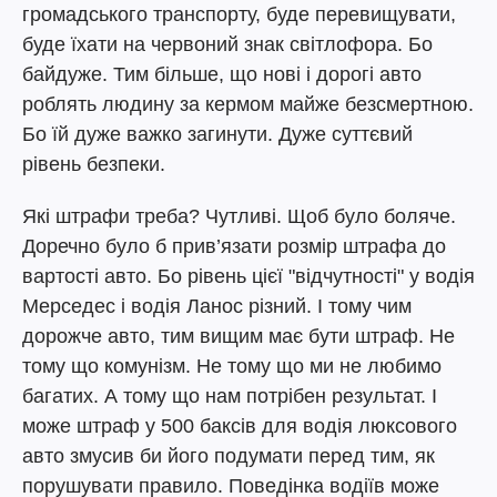
громадського транспорту, буде перевищувати,
буде їхати на червоний знак світлофора. Бо
байдуже. Тим більше, що нові і дорогі авто
роблять людину за кермом майже безсмертною.
Бо їй дуже важко загинути. Дуже суттєвий
рівень безпеки.
Які штрафи треба? Чутливі. Щоб було боляче.
Доречно було б прив’язати розмір штрафа до
вартості авто. Бо рівень цієї "відчутності" у водія
Мерседес і водія Ланос різний. І тому чим
дорожче авто, тим вищим має бути штраф. Не
тому що комунізм. Не тому що ми не любимо
багатих. А тому що нам потрібен результат. І
може штраф у 500 баксів для водія люксового
авто змусив би його подумати перед тим, як
порушувати правило. Поведінка водіїв може