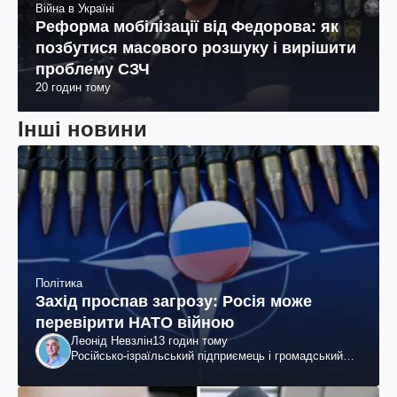
Війна в Україні
Реформа мобілізації від Федорова: як
позбутися масового розшуку і вирішити
проблему СЗЧ
20 годин тому
Інші новини
Політика
Захід проспав загрозу: Росія може
перевірити НАТО війною
Леонід Невзлін
13 годин тому
Російсько-ізраїльський підприємець і громадський
діяч, колишній віцепрезидент "ЮКОСа"