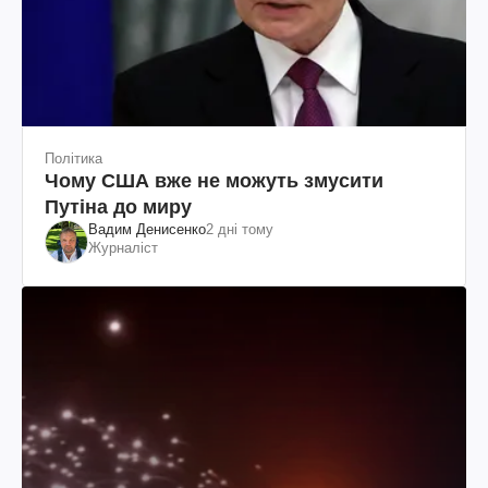
Політика
Чому США вже не можуть змусити
Путіна до миру
Вадим Денисенко
2 дні тому
Журналіст