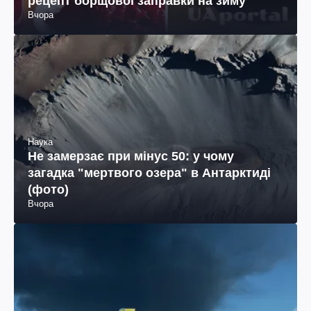
рецепт борщової заправки на зиму
Вчора
Наука
Не замерзає при мінус 50: у чому
загадка "мертвого озера" в Антарктиді
(фото)
Вчора