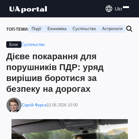
Ukr
Події
Економіка
Суспільство
Астрологія
Подо
ТОП-ТЕМИ:
Суспільство
Блог
Дієве покарання для
порушників ПДР: уряд
вирішив боротися за
безпеку на дорогах
Сергій Фурса
10.06.2026 10:00