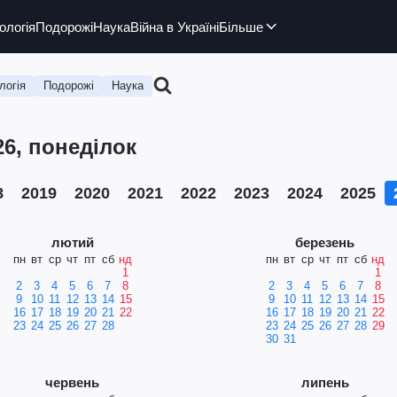
ологія
Подорожі
Наука
Війна в Україні
Більше
логія
Подорожі
Наука
26, понеділок
8
2019
2020
2021
2022
2023
2024
2025
лютий
березень
пн
вт
ср
чт
пт
сб
нд
пн
вт
ср
чт
пт
сб
нд
1
1
2
3
4
5
6
7
8
2
3
4
5
6
7
8
9
10
11
12
13
14
15
9
10
11
12
13
14
15
16
17
18
19
20
21
22
16
17
18
19
20
21
22
23
24
25
26
27
28
23
24
25
26
27
28
29
30
31
червень
липень