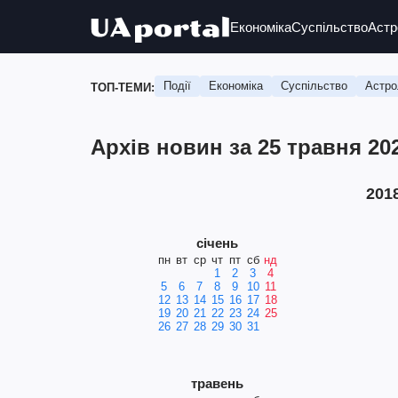
Економіка
Суспільство
Астр
Події
Економіка
Суспільство
Астро
ТОП-ТЕМИ:
Архів новин за 25 травня 20
201
січень
пн
вт
ср
чт
пт
сб
нд
1
2
3
4
5
6
7
8
9
10
11
12
13
14
15
16
17
18
19
20
21
22
23
24
25
26
27
28
29
30
31
травень