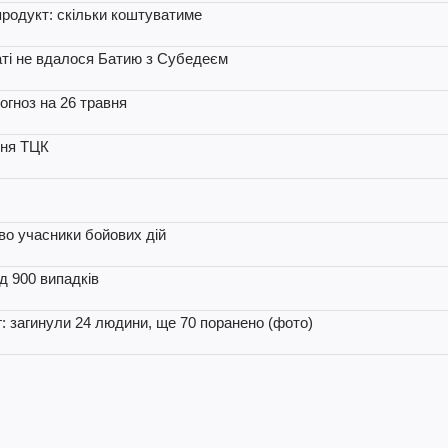
продукт: скільки коштуватиме
таті не вдалося Батию з Субедеєм
рогноз на 26 травня
ння ТЦК
во учасники бойових дій
д 900 випадків
г: загинули 24 людини, ще 70 поранено (фото)