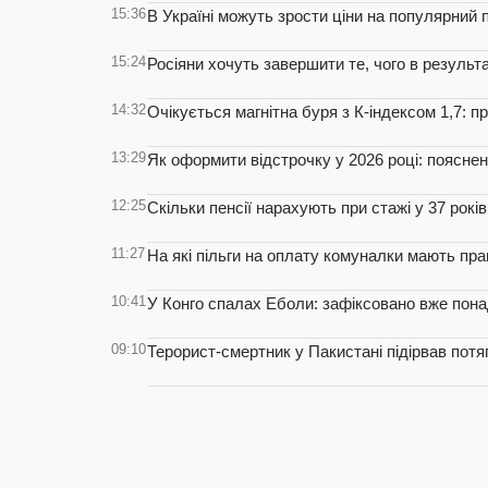
15:36
В Україні можуть зрости ціни на популярний 
15:24
Росіяни хочуть завершити те, чого в резуль
14:32
Очікується магнітна буря з К-індексом 1,7: п
13:29
Як оформити відстрочку у 2026 році: поясне
12:25
Скільки пенсії нарахують при стажі у 37 років
11:27
На які пільги на оплату комуналки мають пра
10:41
У Конго спалах Еболи: зафіксовано вже пона
09:10
Терорист-смертник у Пакистані підірвав потя