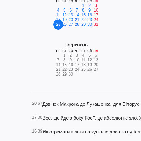
пн
вт
ср
чт
пт
сб
нд
1
2
3
4
5
6
7
8
9
10
11
12
13
14
15
16
17
18
19
20
21
22
23
24
25
26
27
28
29
30
31
вересень
пн
вт
ср
чт
пт
сб
нд
1
2
3
4
5
6
7
8
9
10
11
12
13
14
15
16
17
18
19
20
21
22
23
24
25
26
27
28
29
30
20:57
Дзвінок Макрона до Лукашенка: для Білорусі
17:38
Все, що йде з боку Росії, це абсолютне зло. 
16:39
Як отримати пільги на купівлю дров та вугіл