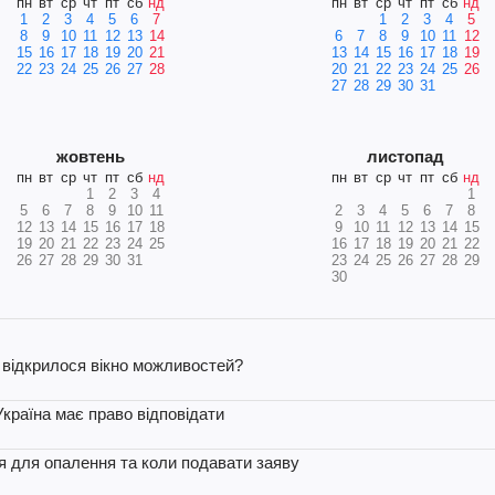
пн
вт
ср
чт
пт
сб
нд
пн
вт
ср
чт
пт
сб
нд
1
2
3
4
5
6
7
1
2
3
4
5
8
9
10
11
12
13
14
6
7
8
9
10
11
12
15
16
17
18
19
20
21
13
14
15
16
17
18
19
22
23
24
25
26
27
28
20
21
22
23
24
25
26
27
28
29
30
31
жовтень
листопад
пн
вт
ср
чт
пт
сб
нд
пн
вт
ср
чт
пт
сб
нд
1
2
3
4
1
5
6
7
8
9
10
11
2
3
4
5
6
7
8
12
13
14
15
16
17
18
9
10
11
12
13
14
15
19
20
21
22
23
24
25
16
17
18
19
20
21
22
26
27
28
29
30
31
23
24
25
26
27
28
29
30
 відкрилося вікно можливостей?
Україна має право відповідати
ля для опалення та коли подавати заяву