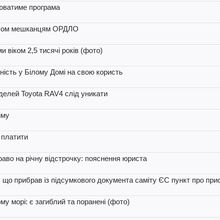
юватиме програма
пасом мешканцям ОРДЛО
и віком 2,5 тисячі років (фото)
ність у Білому Домі на свою користь
оделей Toyota RAV4 слід уникати
иму
 платити
раво на річну відстрочку: пояснення юриста
, що прибрав із підсумкового документа саміту ЄС пункт про при
му морі: є загиблий та поранені (фото)