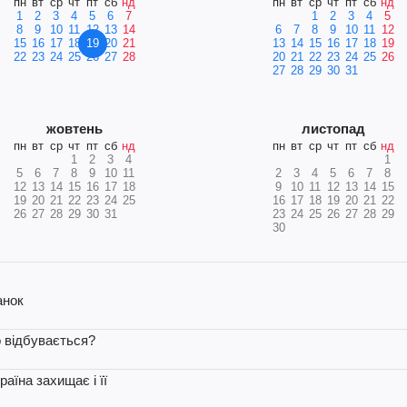
пн
вт
ср
чт
пт
сб
нд
пн
вт
ср
чт
пт
сб
нд
1
2
3
4
5
6
7
1
2
3
4
5
8
9
10
11
12
13
14
6
7
8
9
10
11
12
15
16
17
18
19
20
21
13
14
15
16
17
18
19
22
23
24
25
26
27
28
20
21
22
23
24
25
26
27
28
29
30
31
жовтень
листопад
пн
вт
ср
чт
пт
сб
нд
пн
вт
ср
чт
пт
сб
нд
1
2
3
4
1
5
6
7
8
9
10
11
2
3
4
5
6
7
8
12
13
14
15
16
17
18
9
10
11
12
13
14
15
19
20
21
22
23
24
25
16
17
18
19
20
21
22
26
27
28
29
30
31
23
24
25
26
27
28
29
30
анок
о відбувається?
аїна захищає і її