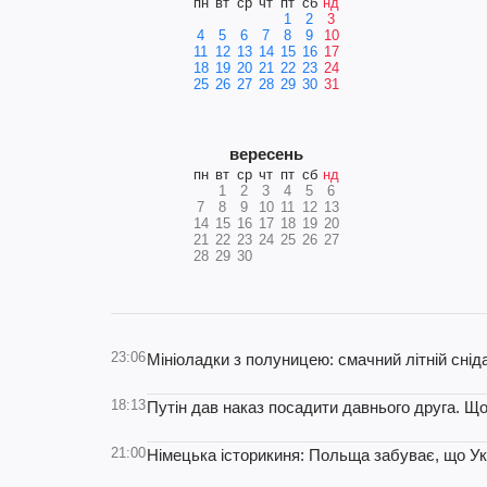
пн
вт
ср
чт
пт
сб
нд
1
2
3
4
5
6
7
8
9
10
11
12
13
14
15
16
17
18
19
20
21
22
23
24
25
26
27
28
29
30
31
вересень
пн
вт
ср
чт
пт
сб
нд
1
2
3
4
5
6
7
8
9
10
11
12
13
14
15
16
17
18
19
20
21
22
23
24
25
26
27
28
29
30
23:06
Мініоладки з полуницею: смачний літній снід
18:13
Путін дав наказ посадити давнього друга. Щ
21:00
Німецька історикиня: Польща забуває, що Укр