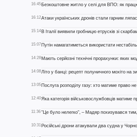
16:45
Безкоштовне житло у селі для ВПО: як прац
16:12
Атаки українських дронів стали гарним ля
15:14
В Італії виявили гробницю етрусків зі скарбам
15:07
Путін намагатиметься використати нестабіль
14:28
Мають серйозні технічні прорахунки: яких м
14:08
Літо у банці: рецепт полуничного мохіто на з
13:05
Послуга розподілу газу: хто матиме право не
12:40
Яка категорія військовослужбовців матиме п
11:36
"Це було нелегко", – Мадяр похизувався тим
10:31
Російські дрони атакували два судна у Чорно