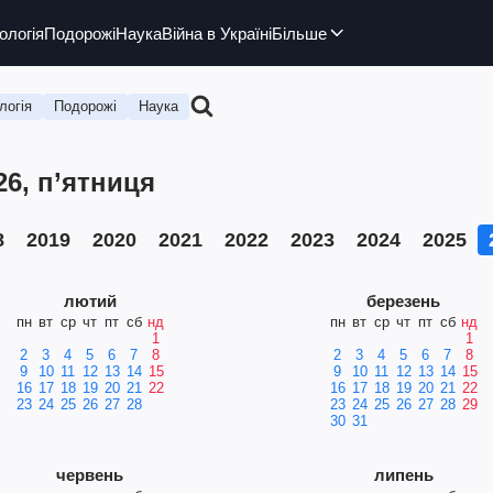
ологія
Подорожі
Наука
Війна в Україні
Більше
логія
Подорожі
Наука
26, п’ятниця
8
2019
2020
2021
2022
2023
2024
2025
лютий
березень
пн
вт
ср
чт
пт
сб
нд
пн
вт
ср
чт
пт
сб
нд
1
1
2
3
4
5
6
7
8
2
3
4
5
6
7
8
9
10
11
12
13
14
15
9
10
11
12
13
14
15
16
17
18
19
20
21
22
16
17
18
19
20
21
22
23
24
25
26
27
28
23
24
25
26
27
28
29
30
31
червень
липень