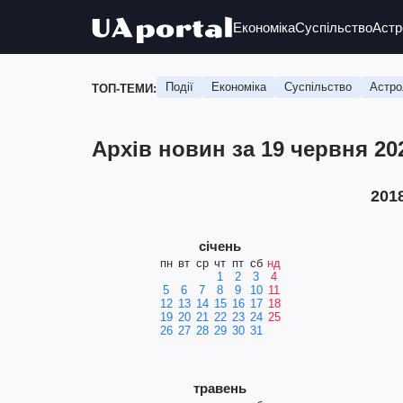
Економіка
Суспільство
Астр
Події
Економіка
Суспільство
Астро
ТОП-ТЕМИ:
Архів новин за 19 червня 20
201
січень
пн
вт
ср
чт
пт
сб
нд
1
2
3
4
5
6
7
8
9
10
11
12
13
14
15
16
17
18
19
20
21
22
23
24
25
26
27
28
29
30
31
травень