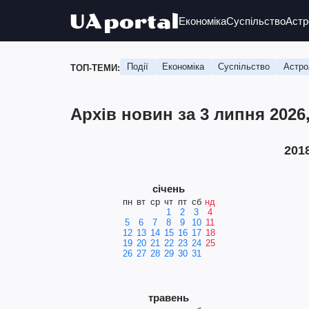
Економіка
Суспільство
Астр
Події
Економіка
Суспільство
Астро
ТОП-ТЕМИ:
Архів новин за 3 липня 2026
201
січень
пн
вт
ср
чт
пт
сб
нд
1
2
3
4
5
6
7
8
9
10
11
12
13
14
15
16
17
18
19
20
21
22
23
24
25
26
27
28
29
30
31
травень