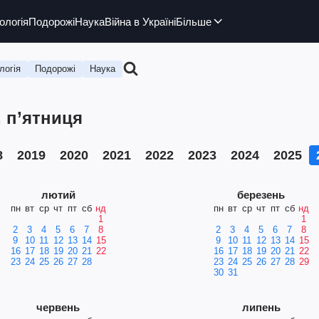
ологія
Подорожі
Наука
Війна в Україні
Більше
логія
Подорожі
Наука
, п’ятниця
8
2019
2020
2021
2022
2023
2024
2025
лютий
березень
пн
вт
ср
чт
пт
сб
нд
пн
вт
ср
чт
пт
сб
нд
1
1
2
3
4
5
6
7
8
2
3
4
5
6
7
8
9
10
11
12
13
14
15
9
10
11
12
13
14
15
16
17
18
19
20
21
22
16
17
18
19
20
21
22
23
24
25
26
27
28
23
24
25
26
27
28
29
30
31
червень
липень