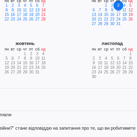
пн
вт
ср
чт
пт
сб
нд
пн
вт
ср
чт
пт
сб
нд
1
2
3
4
5
6
7
1
2
3
4
5
8
9
10
11
12
13
14
6
7
8
9
10
11
12
15
16
17
18
19
20
21
13
14
15
16
17
18
19
22
23
24
25
26
27
28
20
21
22
23
24
25
26
27
28
29
30
31
жовтень
листопад
пн
вт
ср
чт
пт
сб
нд
пн
вт
ср
чт
пт
сб
нд
1
2
3
4
1
5
6
7
8
9
10
11
2
3
4
5
6
7
8
12
13
14
15
16
17
18
9
10
11
12
13
14
15
19
20
21
22
23
24
25
16
17
18
19
20
21
22
26
27
28
29
30
31
23
24
25
26
27
28
29
30
гнали
війни?" стане відповіддю на запитання про те, що ви робитимете 