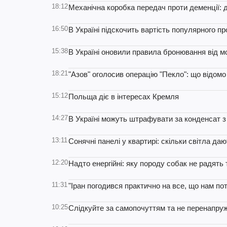
18:12
Механічна коробка передач проти деменції: 
16:50
В Україні підскочить вартість популярного п
15:38
В Україні оновили правила бронювання від мо
18:21
"Азов" оголосив операцію "Пекло": що відомо
15:12
Польща діє в інтересах Кремля
14:27
В Україні можуть штрафувати за конденсат з 
13:11
Сонячні панелі у квартирі: скільки світла да
12:20
Надто енергійні: яку породу собак не радять 
11:31
"Іран погодився практично на все, що нам по
10:25
Слідкуйте за самопочуттям та не перенапруж