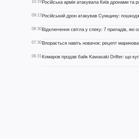
10:19
Російська армія атакувала Київ дронами та ра
09:13
Російський дрон атакував Сумщину: пошкодже
08:30
Відключення світла у спеку: 7 приладів, які 
07:30
Впорається навіть новачок: рецепт маринован
06:31
Комаров продав байк Kawasaki Drifter: що ку