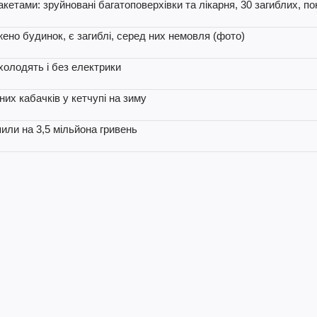
кетами: зруйновані багатоповерхівки та лікарня, 30 загиблих, по
но будинок, є загиблі, серед них немовля (фото)
охолодять і без електрики
их кабачків у кетчупі на зиму
пили на 3,5 мільйона гривень