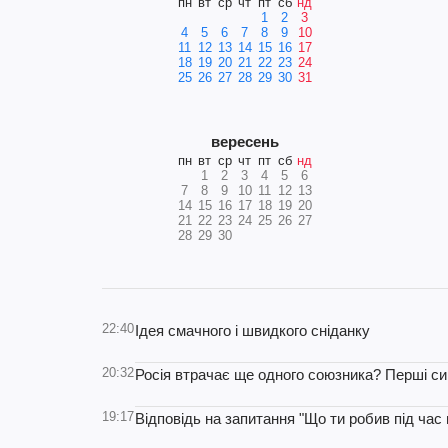
пн
вт
ср
чт
пт
сб
нд
1
2
3
4
5
6
7
8
9
10
11
12
13
14
15
16
17
18
19
20
21
22
23
24
25
26
27
28
29
30
31
вересень
пн
вт
ср
чт
пт
сб
нд
1
2
3
4
5
6
7
8
9
10
11
12
13
14
15
16
17
18
19
20
21
22
23
24
25
26
27
28
29
30
22:40
Ідея смачного і швидкого сніданку
20:32
Росія втрачає ще одного союзника? Перші си
19:17
Відповідь на запитання "Що ти робив під час 