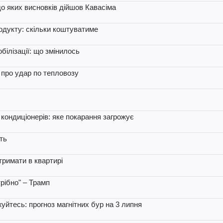
до яких висновків дійшов Кавасіма
родукту: скільки коштуватиме
білізації: що змінилось
 про удар по тепловозу
кондиціонерів: яке покарання загрожує
ють
тримати в квартирі
трібно" – Трамп
уйтесь: прогноз магнітних бур на 3 липня